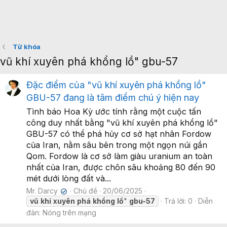
Từ khóa
vũ khí xuyên phá khổng lồ" gbu-57
Đặc điểm của "vũ khí xuyên phá khổng lồ"
GBU-57 đang là tâm điểm chú ý hiện nay
Tình báo Hoa Kỳ ước tính rằng một cuộc tấn
công duy nhất bằng "vũ khí xuyên phá khổng lồ"
GBU-57 có thể phá hủy cơ sở hạt nhân Fordow
của Iran, nằm sâu bên trong một ngọn núi gần
Qom. Fordow là cơ sở làm giàu uranium an toàn
nhất của Iran, được chôn sâu khoảng 80 đến 90
mét dưới lòng đất và...
Mr. Darcy
Chủ đề
20/06/2025
✔
vũ
khí
xuyên
phá
khổng
lồ
"
gbu-57
Trả lời: 0
Diễn
đàn:
Nóng trên mạng