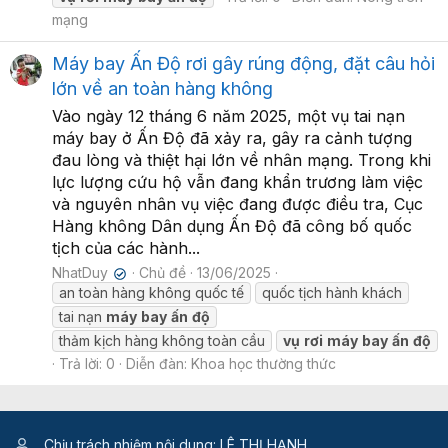
mạng
Máy bay Ấn Độ rơi gây rúng động, đặt câu hỏi
lớn về an toàn hàng không
Vào ngày 12 tháng 6 năm 2025, một vụ tai nạn
máy bay ở Ấn Độ đã xảy ra, gây ra cảnh tượng
đau lòng và thiệt hại lớn về nhân mạng. Trong khi
lực lượng cứu hộ vẫn đang khẩn trương làm việc
và nguyên nhân vụ việc đang được điều tra, Cục
Hàng không Dân dụng Ấn Độ đã công bố quốc
tịch của các hành...
NhatDuy
Chủ đề
13/06/2025
✔
an toàn hàng không quốc tế
quốc tịch hành khách
tai nạn
máy
bay
ấn
độ
thảm kịch hàng không toàn cầu
vụ
rơi
máy
bay
ấn
độ
Trả lời: 0
Diễn đàn:
Khoa học thường thức
Chịu trách nhiệm nội dung: LÊ THỊ HẠNH