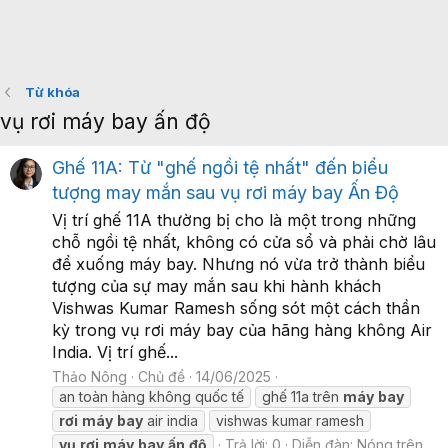
Từ khóa
vụ rơi máy bay ấn độ
Ghế 11A: Từ "ghế ngồi tệ nhất" đến biểu
tượng may mắn sau vụ rơi máy bay Ấn Độ
Vị trí ghế 11A thường bị cho là một trong những
chỗ ngồi tệ nhất, không có cửa sổ và phải chờ lâu
để xuống máy bay. Nhưng nó vừa trở thành biểu
tượng của sự may mắn sau khi hành khách
Vishwas Kumar Ramesh sống sót một cách thần
kỳ trong vụ rơi máy bay của hãng hàng không Air
India. Vị trí ghế...
Thảo Nông
Chủ đề
14/06/2025
an toàn hàng không quốc tế
ghế 11a trên
máy
bay
rơi
máy
bay
air india
vishwas kumar ramesh
vụ
rơi
máy
bay
ấn
độ
Trả lời: 0
Diễn đàn:
Nóng trên