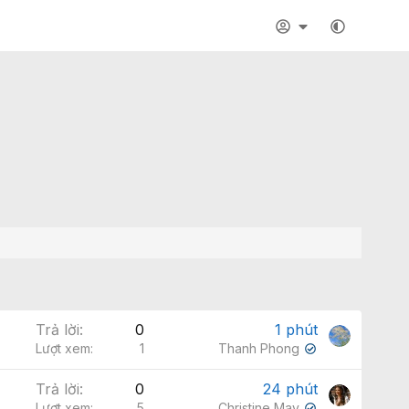
Trả lời
0
1 phút
Lượt xem
1
Thanh Phong
✔
Trả lời
0
24 phút
Lượt xem
5
Christine May