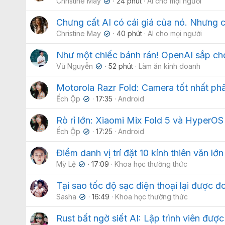
Christine May
24 phút
AI cho mọi người
✔
Chưng cất AI có cái giá của nó. Nhưng cụ
Christine May
40 phút
AI cho mọi người
✔
Như một chiếc bánh rán! OpenAI sắp cho
Vũ Nguyễn
52 phút
Làm ăn kinh doanh
✔
Motorola Razr Fold: Camera tốt nhất phâ
Ếch Ộp
17:35
Android
✔
Rò rỉ lớn: Xiaomi Mix Fold 5 và HyperOS 
Ếch Ộp
17:25
Android
✔
Điểm danh vị trí đặt 10 kính thiên văn lớn
Mỹ Lệ
17:09
Khoa học thường thức
✔
Tại sao tốc độ sạc điện thoại lại được đ
Sasha
16:49
Khoa học thường thức
✔
Rust bất ngờ siết AI: Lập trình viên đ