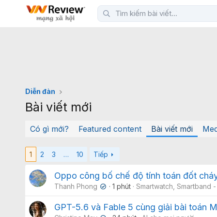
Diễn đàn
Bài viết mới
Có gì mới?
Featured content
Bài viết mới
Med
1
2
3
…
10
Tiếp
Oppo công bố chế độ tính toán đốt chá
Thanh Phong
1 phút
Smartwatch, Smartband -
✔
GPT-5.6 và Fable 5 cùng giải bài toán 