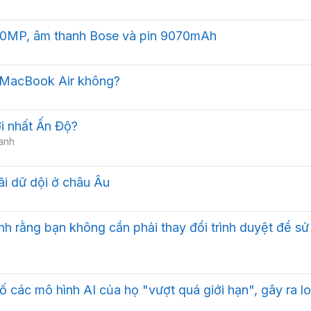
00MP, âm thanh Bose và pin 9070mAh
 MacBook Air không?
i nhất Ấn Độ?
anh
ãi dữ dội ở châu Âu
h rằng bạn không cần phải thay đổi trình duyệt để sử
 các mô hình AI của họ "vượt quá giới hạn", gây ra lo