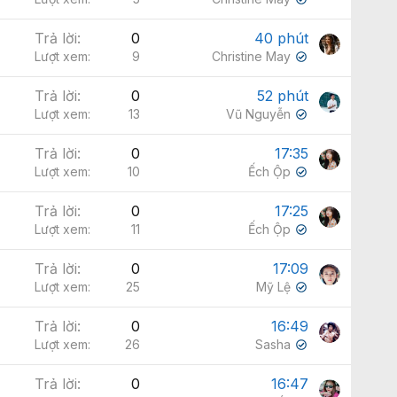
✔
Trả lời
0
40 phút
Lượt xem
9
Christine May
✔
Trả lời
0
52 phút
Lượt xem
13
Vũ Nguyễn
✔
Trả lời
0
17:35
Lượt xem
10
Ếch Ộp
✔
Trả lời
0
17:25
Lượt xem
11
Ếch Ộp
✔
Trả lời
0
17:09
Lượt xem
25
Mỹ Lệ
✔
Trả lời
0
16:49
Lượt xem
26
Sasha
✔
Trả lời
0
16:47