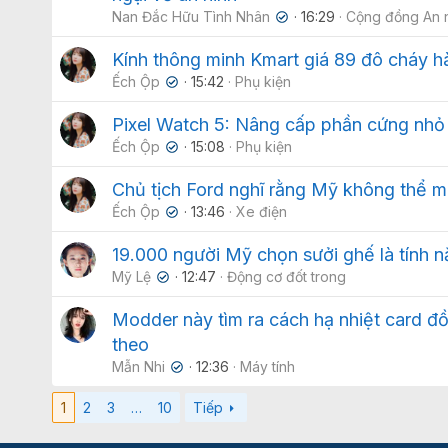
Nan Đắc Hữu Tình Nhân
16:29
Cộng đồng An 
✔
Kính thông minh Kmart giá 89 đô cháy h
Ếch Ộp
15:42
Phụ kiện
✔
Pixel Watch 5: Nâng cấp phần cứng nhỏ
Ếch Ộp
15:08
Phụ kiện
✔
Chủ tịch Ford nghĩ rằng Mỹ không thể m
Ếch Ộp
13:46
Xe điện
✔
19.000 người Mỹ chọn sưởi ghế là tính 
Mỹ Lệ
12:47
Động cơ đốt trong
✔
Modder này tìm ra cách hạ nhiệt card đ
theo
Mẫn Nhi
12:36
Máy tính
✔
1
2
3
…
10
Tiếp