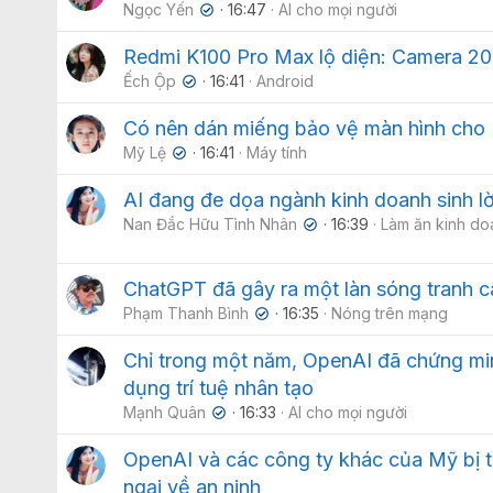
Ngọc Yến
16:47
AI cho mọi người
✔
Redmi K100 Pro Max lộ diện: Camera 2
Ếch Ộp
16:41
Android
✔
Có nên dán miếng bảo vệ màn hình cho
Mỹ Lệ
16:41
Máy tính
✔
AI đang đe dọa ngành kinh doanh sinh lờ
Nan Đắc Hữu Tình Nhân
16:39
Làm ăn kinh do
✔
ChatGPT đã gây ra một làn sóng tranh c
Phạm Thanh Bình
16:35
Nóng trên mạng
✔
Chỉ trong một năm, OpenAI đã chứng min
dụng trí tuệ nhân tạo
Mạnh Quân
16:33
AI cho mọi người
✔
OpenAI và các công ty khác của Mỹ bị tố
ngại về an ninh