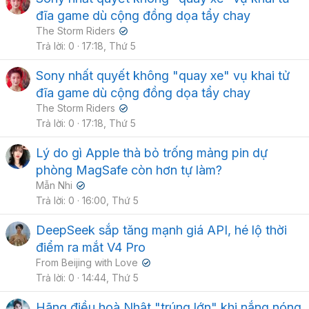
đĩa game dù cộng đồng dọa tẩy chay
The Storm Riders
✔
Trả lời
0
17:18, Thứ 5
Sony nhất quyết không "quay xe" vụ khai tử
đĩa game dù cộng đồng dọa tẩy chay
The Storm Riders
✔
Trả lời
0
17:18, Thứ 5
Lý do gì Apple thà bỏ trống mảng pin dự
phòng MagSafe còn hơn tự làm?
Mẫn Nhi
✔
Trả lời
0
16:00, Thứ 5
DeepSeek sắp tăng mạnh giá API, hé lộ thời
điểm ra mắt V4 Pro
From Beijing with Love
✔
Trả lời
0
14:44, Thứ 5
Hãng điều hoà Nhật "trúng lớn" khi nắng nóng