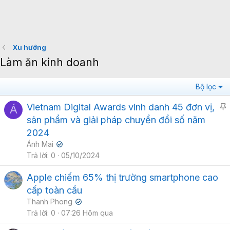
Xu hướng
Làm ăn kinh doanh
Bộ lọc
Vietnam Digital Awards vinh danh 45 đơn vị,
Á
sản phẩm và giải pháp chuyển đổi số năm
i
2024
Ánh Mai
✔
l
Trả lời
0
05/10/2024
ạ
i
Apple chiếm 65% thị trường smartphone cao
cấp toàn cầu
Thanh Phong
✔
Trả lời
0
07:26 Hôm qua