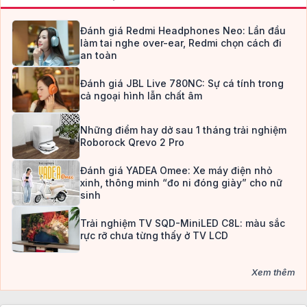
Đánh giá Redmi Headphones Neo: Lần đầu
làm tai nghe over-ear, Redmi chọn cách đi
an toàn
Đánh giá JBL Live 780NC: Sự cá tính trong
cả ngoại hình lẫn chất âm
Những điểm hay dở sau 1 tháng trải nghiệm
Roborock Qrevo 2 Pro
Đánh giá YADEA Omee: Xe máy điện nhỏ
xinh, thông minh “đo ni đóng giày” cho nữ
sinh
Trải nghiệm TV SQD-MiniLED C8L: màu sắc
rực rỡ chưa từng thấy ở TV LCD
Xem thêm