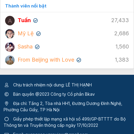
Thành viên nổi bật
Tuấn
27,433
A
✔
Mỹ Lệ
2,686
✔
Sasha
1,560
✔
From Beijing with Love
1,383
✔
Chịu trách nhiệm nội dung: LÊ THỊ HẠNH
Bản quyền @2023 Công ty Cổ phần Bkav
Địa chỉ: Tầng 2, Tòa nhà HH1, Đường Dương Đình Nghệ,
Phường Cầu Giấy, TP Hà Nội
Giấy phép thiết lập mạng xã hội số 499/GP-BTTTT
do Bộ
Thông tin và Truyền thông cấp ngày 17/10/2022