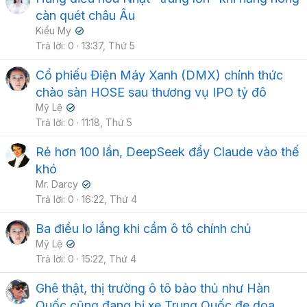
càn quét châu Âu
Kiều My
✔
Trả lời
0
13:37, Thứ 5
Cổ phiếu Điện Máy Xanh (DMX) chính thức
chào sàn HOSE sau thương vụ IPO tỷ đô
Mỹ Lệ
✔
Trả lời
0
11:18, Thứ 5
Rẻ hơn 100 lần, DeepSeek đẩy Claude vào thế
khó
Mr. Darcy
✔
Trả lời
0
16:22, Thứ 4
Ba điều lo lắng khi cầm ô tô chính chủ
Mỹ Lệ
✔
Trả lời
0
15:22, Thứ 4
Ghê thật, thị trường ô tô bảo thủ như Hàn
Quốc cũng đang bị xe Trung Quốc đe dọa