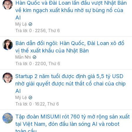
Hàn Quốc và Đài Loan lần đầu vượt Nhật Bản
về kim ngạch xuất khẩu nhờ sự bùng nổ của
AI
Mỹ Lệ
✔
Trả lời
0
22:56, Thứ 6
Bán dẫn đổi ngôi: Hàn Quốc, Đài Loan xô đổ
vị thế xuất khẩu của Nhật Bản
Mẫn Nhi
✔
Trả lời
0
22:00, Thứ 6
Startup 2 năm tuổi được định giá 5,5 tỷ USD
nhờ giải quyết được nút thắt cổ chai của chip
AI
Mỹ Lệ
✔
Trả lời
0
16:22, Thứ 6
Tập đoàn MISUMI rót 760 tỷ mở rộng sản xuất
tại Việt Nam, đón đầu làn sóng AI và robot
toàn cầu