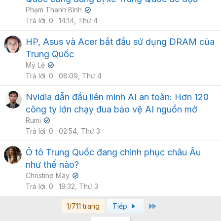
Phạm Thanh Bình
✔
Trả lời
0
14:14, Thứ 4
HP, Asus và Acer bắt đầu sử dụng DRAM của
Trung Quốc
Mỹ Lệ
✔
Trả lời
0
08:09, Thứ 4
Nvidia dẫn đầu liên minh AI an toàn: Hơn 120
công ty lớn chạy đua bảo vệ AI nguồn mở
Rumi
✔
Trả lời
0
02:54, Thứ 3
Ô tô Trung Quốc đang chinh phục châu Âu
như thế nào?
Christine May
✔
Trả lời
0
19:32, Thứ 3
Last
1/711 trang
Tiếp