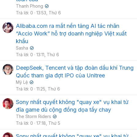
Thanh Phong
✔
Trả lời
0
13:53, Thứ 6
Alibaba.com ra mắt nền tảng AI tác nhân
“Accio Work” hỗ trợ doanh nghiệp Việt xuất
khẩu
Sasha
✔
Trả lời
0
13:11, Thứ 6
DeepSeek, Tencent và tập đoàn dầu khí Trung
Quốc tham gia đợt IPO của Unitree
Mỹ Lệ
✔
Trả lời
0
11:25, Thứ 6
Sony nhất quyết không "quay xe" vụ khai tử
đĩa game dù cộng đồng dọa tẩy chay
The Storm Riders
✔
Trả lời
0
17:18, Thứ 5
Sony nhất quyết không "quay xe" vụ khai tử