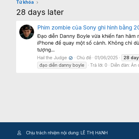
Từ khóa
28 days later
Phim zombie của Sony ghi hình bằng 20
Đạo diễn Danny Boyle vừa khiến fan hâm mộ
iPhone để quay một số cảnh. Không chỉ dừ
tượng...
Hail the Judge
Chủ đề
01/06/2025
28
day
✔
đạo diễn danny boyle
Trả lời: 0
Diễn đàn:
Ăn c
Chịu trách nhiệm nội dung: LÊ THỊ HẠNH