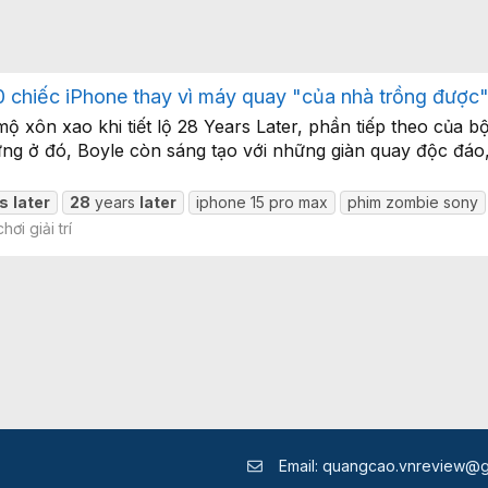
 chiếc iPhone thay vì máy quay "của nhà trồng được
 xôn xao khi tiết lộ 28 Years Later, phần tiếp theo của b
ng ở đó, Boyle còn sáng tạo với những giàn quay độc đáo,
s
later
28
years
later
iphone 15 pro max
phim zombie sony
hơi giải trí
Email:
quangcao.vnreview@g