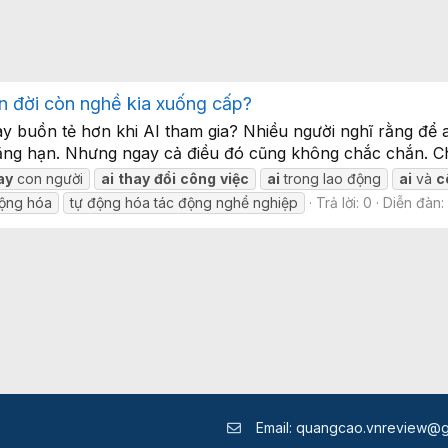
ên đời còn nghề kia xuống cấp?
ay buồn tẻ hơn khi AI tham gia? Nhiều người nghĩ rằng để 
ng hạn. Nhưng ngay cả điều đó cũng không chắc chắn. Chuyê
ay
con người
ai
thay
đổi
công
việc
ai
trong lao động
ai
và
c
động hóa
tự động hóa tác động nghề nghiệp
Trả lời: 0
Diễn đàn:
Email:
quangcao.vnreview@g