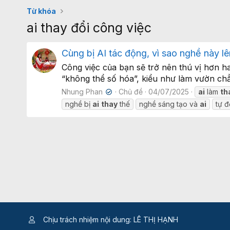
Từ khóa
ai thay đổi công việc
Cùng bị AI tác động, vì sao nghề này l
Công việc của bạn sẽ trở nên thú vị hơn h
“không thể số hóa”, kiểu như làm vườn chẳ
Nhung Phan
Chủ đề
04/07/2025
ai
làm
th
✔
nghề bị
ai
thay
thế
nghề sáng tạo và
ai
tự 
Chịu trách nhiệm nội dung: LÊ THỊ HẠNH