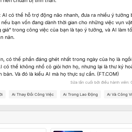
 nên chuẩn bị tinh thần.
: AI có thể hỗ trợ động não nhanh, đưa ra nhiều ý tưởng 
i nếu bạn vốn đang dành thời gian cho những việc vụn vặ
giá” trong công việc của bạn là tạo ý tưởng, và AI làm t
án nản.
n, có thể phần đáng ghét nhất trong ngày của họ là ngồi
I có thể không nhổ cỏ giỏi hơn họ, nhưng lại là thư ký h
ăn bản. Và đó là kiểu AI mà họ thực sự cần. (FT.COM)
Sửa lần cuối bởi điều hành viên:
ời
Ai Thay Đổi Công Việc
Ai Trong Lao Động
Ai Và Công V