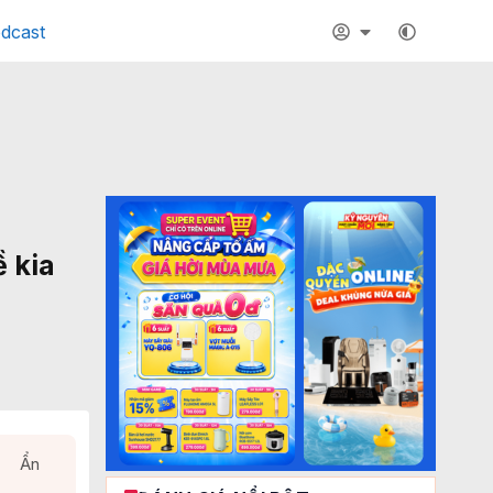
dcast
ề kia
Ẩn