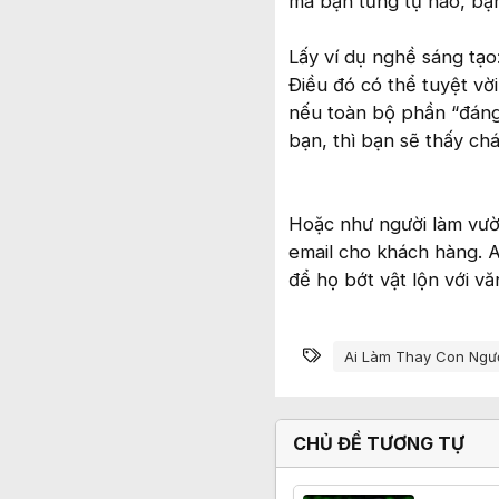
mà bạn từng tự hào, bạn
Lấy ví dụ nghề sáng tạo
Điều đó có thể tuyệt vờ
nếu toàn bộ phần “đáng 
bạn, thì bạn sẽ thấy ch
Hoặc như người làm vườ
email cho khách hàng. A
để họ bớt vật lộn với v
Từ khóa
Ai Làm Thay Con Ngư
CHỦ ĐỀ TƯƠNG TỰ