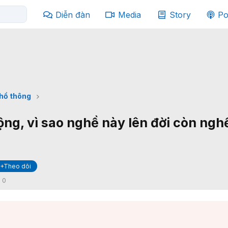
Diễn đàn
Media
Story
Po
phổ thông
ộng, vì sao nghề này lên đời còn ngh
+Theo dõi
:
0