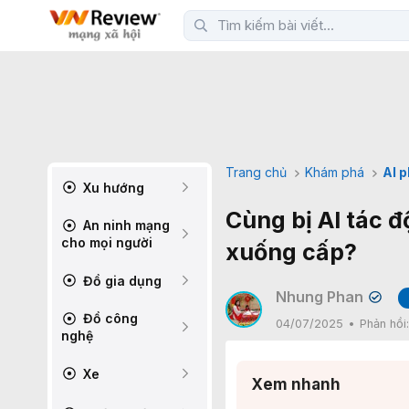
Trang chủ
Khám phá
AI 
Xu hướng
Cùng bị AI tác đ
An ninh mạng
cho mọi người
xuống cấp?
Đồ gia dụng
Nhung Phan
✔
Đồ công
04/07/2025
Phản hồi
nghệ
Xe
Xem nhanh