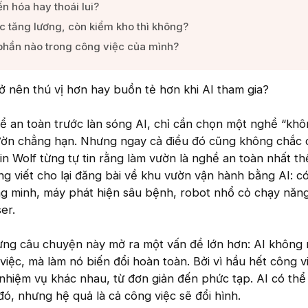
n hóa hay thoái lui?​
c tăng lương, còn kiểm kho thì không?​
phần nào trong công việc của mình?​
ở nên thú vị hơn hay buồn tẻ hơn khi AI tham gia?
ể an toàn trước làn sóng AI, chỉ cần chọn một nghề “khô
vườn chẳng hạn. Nhưng ngay cả điều đó cũng không chắc 
n Wolf từng tự tin rằng làm vườn là nghề an toàn nhất thế 
g viết cho lại đăng bài về khu vườn vận hành bằng AI: c
ng minh, máy phát hiện sâu bệnh, robot nhổ cỏ chạy năn
ser.
ưng câu chuyện này mở ra một vấn đề lớn hơn: AI không 
việc, mà làm nó biến đổi hoàn toàn. Bởi vì hầu hết công v
nhiệm vụ khác nhau, từ đơn giản đến phức tạp. AI có thể “
đó, nhưng hệ quả là cả công việc sẽ đổi hình.