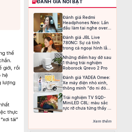
ĐÁNH GIÁ NỔI BẬT
Đánh giá Redmi
Headphones Neo: Lần
đầu làm tai nghe over-
ear, Redmi chọn cách đi
Đánh giá JBL Live
an toàn
780NC: Sự cá tính
trong cả ngoại hình lẫn
ng thể
chất âm
Những điểm hay dở sau
chắn.
1 tháng trải nghiệm
giới, rồi
Roborock Qrevo 2 Pro
ó hệ
Đánh giá YADEA Omee:
g lượng
Xe máy điện nhỏ xinh,
thông minh “đo ni đóng
giày” cho nữ sinh
Trải nghiệm TV SQD-
MiniLED C8L: màu sắc
nhất
rực rỡ chưa từng thấy ở
iệc thực
TV LCD
xơi tái”
Xem thêm