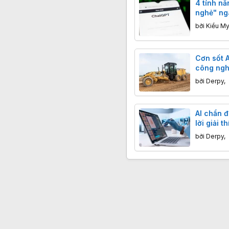
4 tính n
nghẻ" ngà
free hoà
bởi
Kiều My
Cơn sốt A
công ngh
làm ra"
bởi
Derpy
,
AI chẩn 
lời giải 
lợi, ngườ
bởi
Derpy
,