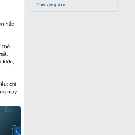
Thuê vps giá rẻ
nên hấp
y thế
mất.
n lược,
ều: chỉ
càng máy