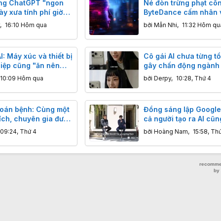
ăng ChatGPT "ngon
Né đòn trừng phạt cô
y xưa tính phí giờ
ByteDance cấm nhân 
n toàn
"chưng cất" mô hình A
,
16:10 Hôm qua
bởi
Mẫn Nhi
,
11:32 Hôm qu
I: Máy xúc và thiết bị
Cô gái AI chưa từng tồ
iệp cũng "ăn nên
gây chấn động ngành gi
Kiếm trăm triệu, vượt 
10:09 Hôm qua
bởi
Derpy
,
10:28, Thứ 4
thật
đoán bệnh: Cùng một
Đồng sáng lập Google
thích, chuyên gia được
cả người tạo ra AI cũ
i thường bị hại?
hiểu hết nó
09:24, Thứ 4
bởi
Hoàng Nam
,
15:58, Th