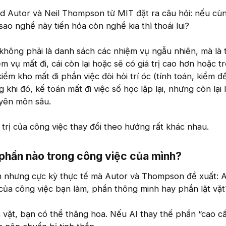
d Autor và Neil Thompson từ MIT đặt ra câu hỏi: nếu cùn
ao nghề này tiến hóa còn nghề kia thì thoái lui?
c không phải là danh sách các nhiệm vụ ngẫu nhiên, mà là
ệm vụ mất đi, cái còn lại hoặc sẽ có giá trị cao hơn hoặc t
ểm kho mất đi phần việc đòi hỏi trí óc (tính toán, kiểm đ
ng khi đó, kế toán mất đi việc số học lặp lại, nhưng còn lại
uyên môn sâu.
 trị của công việc thay đổi theo hướng rất khác nhau.
 phần nào trong công việc của mình?​
 nhưng cực kỳ thực tế mà Autor và Thompson đề xuất: 
của công việc bạn làm, phần thông minh hay phần lặt vặt
 vặt, bạn có thể thăng hoa. Nếu AI thay thế phần “cao c