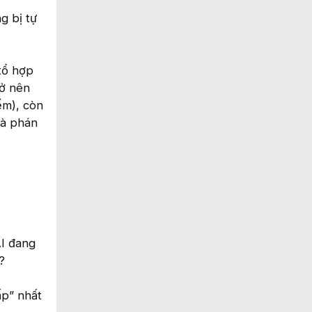
g bị tự
 tổ hợp
rở nên
ếm), còn
 là phán
AI đang
?
ấp” nhất