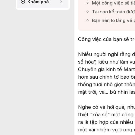
Khám phá
Một công việc sẽ tiế
Tại sao kế toán đượ
Bạn nên lo lắng về 
Công việc của bạn sẽ tr
Nhiều người nghĩ rằng đ
số hóa”, kiểu như làm 
Chuyên gia kinh tế Marti
hôm sau chính tờ báo ôn
thống tưới nhỏ giọt thô
mặt trời, và... bù nhìn la
Nghe có vẻ hơi quá, nh
thiết “xóa sổ” một công 
ra là tập hợp của nhiều 
một vài nhiệm vụ trong 