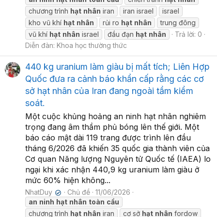
chương trình
hạt
nhân
iran
iran israel
israel
kho vũ khí
hạt
nhân
rủi ro
hạt
nhân
trung đông
vũ khí
hạt
nhân
israel
đầu đạn
hạt
nhân
Trả lời: 0
Diễn đàn:
Khoa học thường thức
440 kg uranium làm giàu bị mất tích; Liên Hợp
Quốc đưa ra cảnh báo khẩn cấp rằng các cơ
sở hạt nhân của Iran đang ngoài tầm kiểm
soát.
Một cuộc khủng hoảng an ninh hạt nhân nghiêm
trọng đang âm thầm phủ bóng lên thế giới. Một
báo cáo mật dài 119 trang được trình lên đầu
tháng 6/2026 đã khiến 35 quốc gia thành viên của
Cơ quan Năng lượng Nguyên tử Quốc tế (IAEA) lo
ngại khi xác nhận 440,9 kg uranium làm giàu ở
mức 60% hiện không...
NhatDuy
Chủ đề
11/06/2026
✔
an
ninh
hạt
nhân
toàn
cầu
chương trình
hạt
nhân
iran
cơ sở
hạt
nhân
fordow