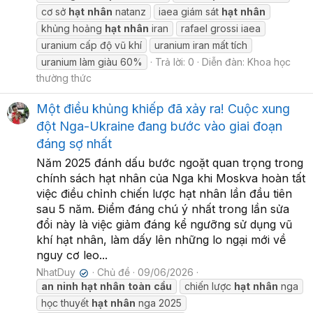
cơ sở
hạt
nhân
natanz
iaea giám sát
hạt
nhân
khủng hoảng
hạt
nhân
iran
rafael grossi iaea
uranium cấp độ vũ khí
uranium iran mất tích
uranium làm giàu 60%
Trả lời: 0
Diễn đàn:
Khoa học
thường thức
Một điều khủng khiếp đã xảy ra! Cuộc xung
đột Nga-Ukraine đang bước vào giai đoạn
đáng sợ nhất
Năm 2025 đánh dấu bước ngoặt quan trọng trong
chính sách hạt nhân của Nga khi Moskva hoàn tất
việc điều chỉnh chiến lược hạt nhân lần đầu tiên
sau 5 năm. Điểm đáng chú ý nhất trong lần sửa
đổi này là việc giảm đáng kể ngưỡng sử dụng vũ
khí hạt nhân, làm dấy lên những lo ngại mới về
nguy cơ leo...
NhatDuy
Chủ đề
09/06/2026
✔
an
ninh
hạt
nhân
toàn
cầu
chiến lược
hạt
nhân
nga
học thuyết
hạt
nhân
nga 2025