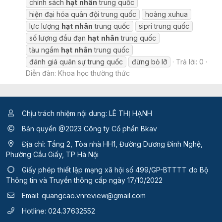
chính sách
hạt
nhân
trung quốc
hiện đại hóa quân đội trung quốc
hoàng xuhua
lực lượng
hạt
nhân
trung quốc
sipri trung quốc
số lượng đầu đạn
hạt
nhân
trung quốc
tàu ngầm
hạt
nhân
trung quốc
đánh giá quân sự trung quốc
đừng bỏ lỡ
Trả lời: 0
Diễn đàn:
Khoa học thường thức
Chịu trách nhiệm nội dung: LÊ THỊ HẠNH
Bản quyền @2023 Công ty Cổ phần Bkav
Địa chỉ: Tầng 2, Tòa nhà HH1, Đường Dương Đình Nghệ,
Phường Cầu Giấy, TP Hà Nội
Giấy phép thiết lập mạng xã hội số 499/GP-BTTTT
do Bộ
Thông tin và Truyền thông cấp ngày 17/10/2022
Email:
quangcao.vnreview@gmail.com
Hotline:
024.37632552