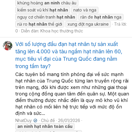
khủng hoảng
an
ninh
châu âu
kiểm soát vũ khí
hạt
nhân
nato và nga
nguy cơ chiến tranh
hạt
nhân
răn đe
hạt
nhân
nga
rủi ro
hạt
nhân
thế giới
xung đột nga ukraine
Trả lời:
0
Diễn đàn:
Khoa học thường thức
Với số lượng đầu đạn hạt nhân tự sản xuất
tăng lên 4.000 và tàu ngầm hạt nhân lên 60,
mục tiêu vĩ đại của Trung Quốc đang nằm
trong tầm tay?
Các tuyên bố mang tính phóng đại về sức mạnh
hạt nhân của Trung Quốc từng lan truyền rộng rãi
trên mạng, đôi khi được xem như những giai thoại
trong cộng đồng quan tâm đến quân sự. Một quan
điểm thường được nhắc đến là quy mô kho vũ khí
hạt nhân có mối liên hệ trực tiếp với mức độ ổn
định và sức...
NhatDuy
Chủ đề
26/01/2026
✔
an
ninh
hạt
nhân
toàn
cầu