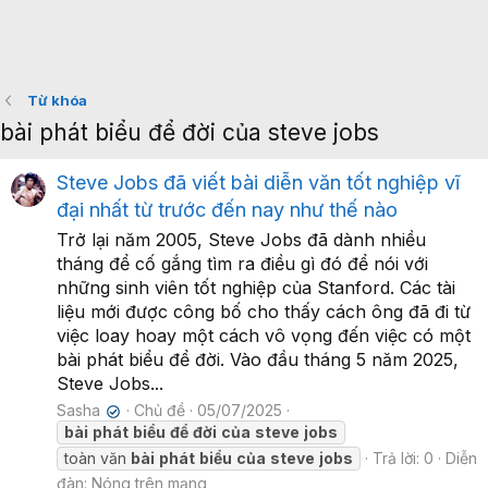
Từ khóa
bài phát biểu để đời của steve jobs
Steve Jobs đã viết bài diễn văn tốt nghiệp vĩ
đại nhất từ trước đến nay như thế nào
Trở lại năm 2005, Steve Jobs đã dành nhiều
tháng để cố gắng tìm ra điều gì đó để nói với
những sinh viên tốt nghiệp của Stanford. Các tài
liệu mới được công bố cho thấy cách ông đã đi từ
việc loay hoay một cách vô vọng đến việc có một
bài phát biểu để đời. Vào đầu tháng 5 năm 2025,
Steve Jobs...
Sasha
Chủ đề
05/07/2025
✔
bài
phát
biểu
để
đời
của
steve
jobs
toàn văn
bài
phát
biểu
của
steve
jobs
Trả lời: 0
Diễn
đàn:
Nóng trên mạng