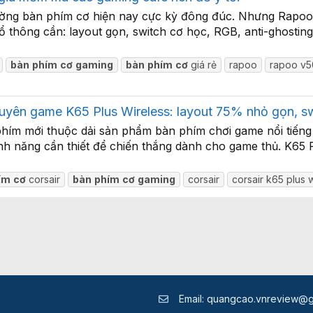
trường bàn phím cơ hiện nay cực kỳ đông đúc. Nhưng Rapoo
thông cần: layout gọn, switch cơ học, RGB, anti-ghosting
bàn
phím
cơ
gaming
bàn
phím
cơ
giá rẻ
rapoo
rapoo v5
uyên game K65 Plus Wireless: layout 75% nhỏ gọn, s
hím mới thuộc dải sản phẩm bàn phím chơi game nổi tiến
tính năng cần thiết để chiến thắng dành cho game thủ. K65 
ím
cơ
corsair
bàn
phím
cơ
gaming
corsair
corsair k65 plus 
Email:
quangcao.vnreview@g