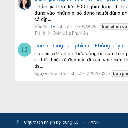
Ở tầm giá trên dưới 500 nghìn đồng, thị 
đúng vào những gì số đông người dùng phổ 
có dịp...
Mẫn Nhi
Chủ đề
17/04/2026
bàn
phím
cơ
✔
Trả lời: 0
Diễn đàn:
Phụ kiện
Corsair tung bàn phím cơ không dây ch
D
Corsair vừa chính thức công bố mẫu bàn p
sở hữu thiết kế đẹp mắt đi kèm với nhiều 
đa...
Nguyên Kha Trần
Chủ đề
21/02/2024
bàn
ph
Chịu trách nhiệm nội dung: LÊ THỊ HẠNH