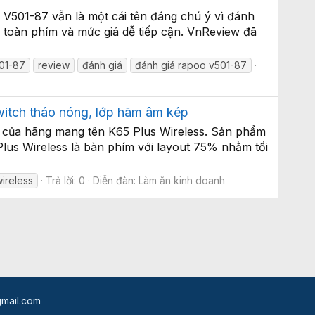
 V501-87 vẫn là một cái tên đáng chú ý vì đánh
 toàn phím và mức giá dễ tiếp cận. VnReview đã
01-87
review
đánh giá
đánh giá rapoo v501-87
witch tháo nóng, lớp hãm âm kép
g của hãng mang tên K65 Plus Wireless. Sản phẩm
Plus Wireless là bàn phím với layout 75% nhằm tối
wireless
Trả lời: 0
Diễn đàn:
Làm ăn kinh doanh
mail.com