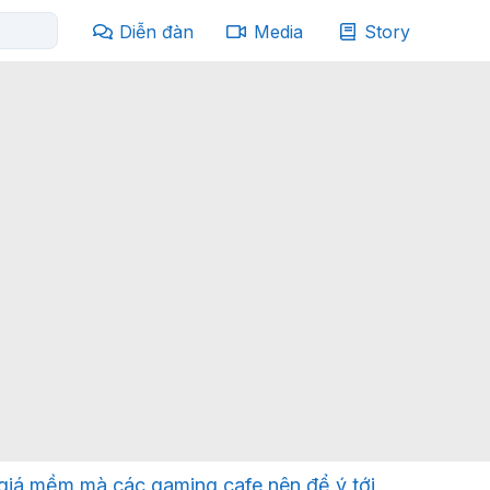
Diễn đàn
Media
Story
giá mềm mà các gaming cafe nên để ý tới