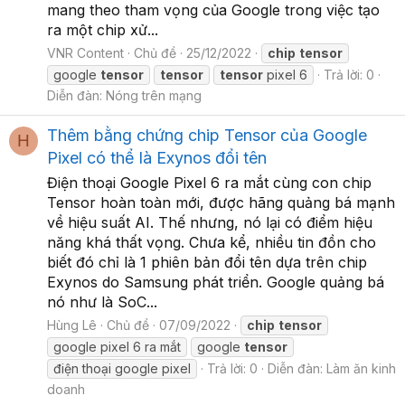
mang theo tham vọng của Google trong việc tạo
ra một chip xử...
VNR Content
Chủ đề
25/12/2022
chip
tensor
google
tensor
tensor
tensor
pixel 6
Trả lời: 0
Diễn đàn:
Nóng trên mạng
Thêm bằng chứng chip Tensor của Google
H
Pixel có thể là Exynos đổi tên
Điện thoại Google Pixel 6 ra mắt cùng con chip
Tensor hoàn toàn mới, được hãng quảng bá mạnh
về hiệu suất AI. Thế nhưng, nó lại có điểm hiệu
năng khá thất vọng. Chưa kể, nhiều tin đồn cho
biết đó chỉ là 1 phiên bản đổi tên dựa trên chip
Exynos do Samsung phát triển. Google quảng bá
nó như là SoC...
Hùng Lê
Chủ đề
07/09/2022
chip
tensor
google pixel 6 ra mắt
google
tensor
điện thoại google pixel
Trả lời: 0
Diễn đàn:
Làm ăn kinh
doanh