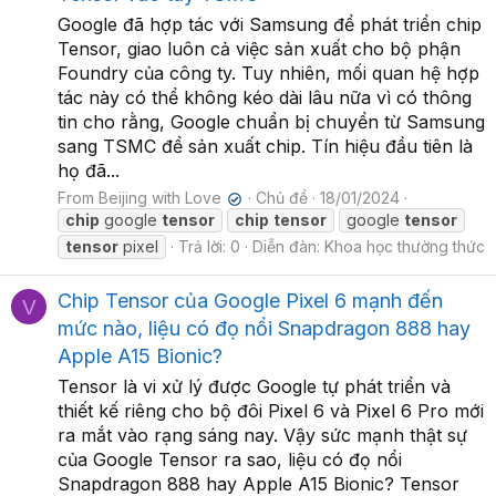
Google đã hợp tác với Samsung để phát triển chip
Tensor, giao luôn cả việc sản xuất cho bộ phận
Foundry của công ty. Tuy nhiên, mối quan hệ hợp
tác này có thể không kéo dài lâu nữa vì có thông
tin cho rằng, Google chuẩn bị chuyển từ Samsung
sang TSMC để sản xuất chip. Tín hiệu đầu tiên là
họ đã...
From Beijing with Love
Chủ đề
18/01/2024
✔
chip
google
tensor
chip
tensor
google
tensor
tensor
pixel
Trả lời: 0
Diễn đàn:
Khoa học thường thức
Chip Tensor của Google Pixel 6 mạnh đến
V
mức nào, liệu có đọ nổi Snapdragon 888 hay
Apple A15 Bionic?
Tensor là vi xử lý được Google tự phát triển và
thiết kế riêng cho bộ đôi Pixel 6 và Pixel 6 Pro mới
ra mắt vào rạng sáng nay. Vậy sức mạnh thật sự
của Google Tensor ra sao, liệu có đọ nổi
Snapdragon 888 hay Apple A15 Bionic? Tensor