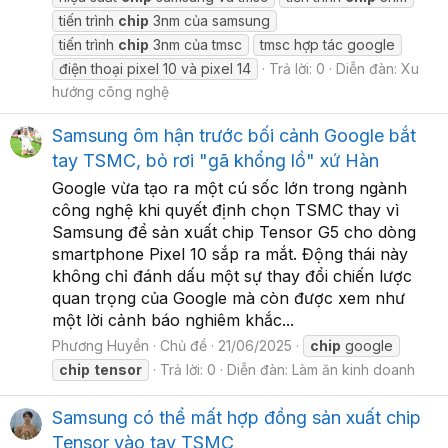
tiến trình
chip
3nm của samsung
tiến trình
chip
3nm của tmsc
tmsc hợp tác google
điện thoại pixel 10 và pixel 14
Trả lời: 0
Diễn đàn:
Xu
hướng công nghệ
Samsung ôm hận trước bối cảnh Google bắt
tay TSMC, bỏ rơi "gã khổng lồ" xứ Hàn
Google vừa tạo ra một cú sốc lớn trong ngành
công nghệ khi quyết định chọn TSMC thay vì
Samsung để sản xuất chip Tensor G5 cho dòng
smartphone Pixel 10 sắp ra mắt. Động thái này
không chỉ đánh dấu một sự thay đổi chiến lược
quan trọng của Google mà còn được xem như
một lời cảnh báo nghiêm khắc...
Phương Huyền
Chủ đề
21/06/2025
chip
google
chip
tensor
Trả lời: 0
Diễn đàn:
Làm ăn kinh doanh
Samsung có thể mất hợp đồng sản xuất chip
Tensor vào tay TSMC