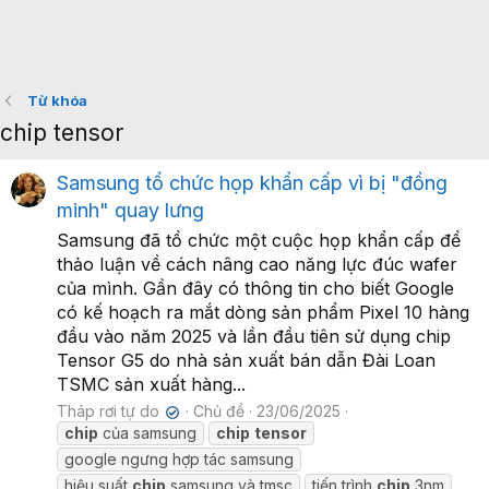
Từ khóa
chip tensor
Samsung tổ chức họp khẩn cấp vì bị "đồng
minh" quay lưng
Samsung đã tổ chức một cuộc họp khẩn cấp để
thảo luận về cách nâng cao năng lực đúc wafer
của mình. Gần đây có thông tin cho biết Google
có kế hoạch ra mắt dòng sản phẩm Pixel 10 hàng
đầu vào năm 2025 và lần đầu tiên sử dụng chip
Tensor G5 do nhà sản xuất bán dẫn Đài Loan
TSMC sản xuất hàng...
Tháp rơi tự do
Chủ đề
23/06/2025
✔
chip
của samsung
chip
tensor
google ngưng hợp tác samsung
hiệu suất
chip
samsung và tmsc
tiến trình
chip
3nm