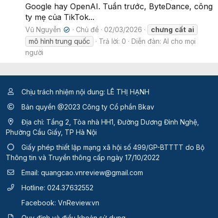
Google hay OpenAI. Tuần trước, ByteDance, công
ty mẹ của TikTok...
Vũ Nguyễn
Chủ đề
02/03/2026
chưng
cất
ai
✔
mô hình trung quốc
Trả lời: 0
Diễn đàn:
AI cho mọi
người
Chịu trách nhiệm nội dung: LÊ THỊ HẠNH
Bản quyền @2023 Công ty Cổ phần Bkav
Địa chỉ: Tầng 2, Tòa nhà HH1, Đường Dương Đình Nghệ,
Phường Cầu Giấy, TP Hà Nội
Giấy phép thiết lập mạng xã hội số 499/GP-BTTTT
do Bộ
Thông tin và Truyền thông cấp ngày 17/10/2022
Email:
quangcao.vnreview@gmail.com
Hotline:
024.37632552
Facebook:
VnReview.vn
Quy định và điều khoản sử dụng