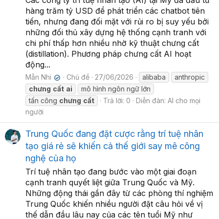
Các công ty trí tuệ nhân tạo (AI) tại Mỹ đã đầu tư
hàng trăm tỷ USD để phát triển các chatbot tiên
tiến, nhưng đang đối mặt với rủi ro bị suy yếu bởi
những đối thủ xây dựng hệ thống cạnh tranh với
chi phí thấp hơn nhiều nhờ kỹ thuật chưng cất
(distillation). Phương pháp chưng cất AI hoạt
động...
Mẫn Nhi
Chủ đề
27/06/2026
alibaba
anthropic
✔
chưng
cất
ai
mô hình ngôn ngữ lớn
tấn công
chưng
cất
Trả lời: 0
Diễn đàn:
AI cho mọi
người
Trung Quốc đang đặt cược rằng trí tuệ nhân
tạo giá rẻ sẽ khiến cả thế giới say mê công
nghệ của họ
Trí tuệ nhân tạo đang bước vào một giai đoạn
cạnh tranh quyết liệt giữa Trung Quốc và Mỹ.
Những động thái gần đây từ các phòng thí nghiệm
Trung Quốc khiến nhiều người đặt câu hỏi về vị
thế dẫn đầu lâu nay của các tên tuổi Mỹ như