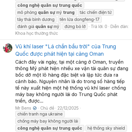
công
nghệ
quân
sự
trung
quốc
mô phỏng
quân
sự
mỹ
trung
tác chiến điện tử
tây thái bình dương
tên lửa dongfeng-17
đánh giá
quân
sự
mỹ
đừng bỏ lỡ
Trả lời: 0
Diễn đàn:
Khoa học thường thức
Vũ khí laser "Lá chắn bầu trời" của Trung
Quốc được phát hiện tại cảng Oman
Cách đây vài ngày, tại một cảng ở Oman, truyền
thông Mỹ phát hiện nhiều xe vận tải quân sự đang
bốc dỡ một lô hàng đặc biệt và lập tức đưa ra
cảnh báo. Nguyên nhân là do trong số hàng tiếp
tế này xuất hiện một hệ thống vũ khí laser chống
máy bay không người lái do Trung Quốc phát
triển, được...
Mr Bens
Chủ đề
22/12/2025
✔
chiến tranh nga ukraine
chống máy bay không người lái
công
nghệ
quân
sự
trung
quốc
hệ thống sky shield