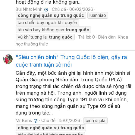
hoạt động ở rìa không gian...
Bui Nhat Minh
Chủ đề
06/02/2026
✔
công
nghệ
quân
sự
trung
quốc
luanniao
tàu chiến bay ngoài khí quyển
tàu sân bay không gian
trung
quốc
vũ khí tương lai
trung
quốc
Trả lời: 0
Diễn đàn:
Khoa
học thường thức
"Siêu chiến binh" Trung Quốc lộ diện, gây ra
cuộc tranh luận sôi nổi
Gần đây, một bức ảnh ghi lại hình ảnh một binh sĩ
Quân Giải phóng Nhân dân Trung Quốc (PLA)
trong trạng thái tác chiến đã được chia sẻ rộng rãi
trên mạng xã hội. Trong ảnh, người lính sử dụng
súng trường tấn công Type 191 làm vũ khí chính,
mang theo súng ngắn quân sự Type 09 để sử
dụng trong tác...
Mr Bens
Chủ đề
15/01/2026
binh sĩ pla
✔
công
nghệ
quân
sự
trung
quốc
hiện đại hóa bộ binh
trung
quốc