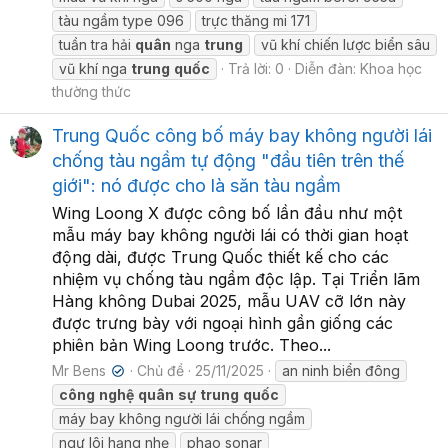
tàu ngầm type 096
trực thăng mi 171
tuần tra hải
quân
nga
trung
vũ khí chiến lược biển sâu
vũ khí nga
trung
quốc
Trả lời: 0
Diễn đàn:
Khoa học
thường thức
Trung Quốc công bố máy bay không người lái
chống tàu ngầm tự động "đầu tiên trên thế
giới": nó được cho là săn tàu ngầm
Wing Loong X được công bố lần đầu như một
mẫu máy bay không người lái có thời gian hoạt
động dài, được Trung Quốc thiết kế cho các
nhiệm vụ chống tàu ngầm độc lập. Tại Triển lãm
Hàng không Dubai 2025, mẫu UAV cỡ lớn này
được trưng bày với ngoại hình gần giống các
phiên bản Wing Loong trước. Theo...
Mr Bens
Chủ đề
25/11/2025
an ninh biển đông
✔
công
nghệ
quân
sự
trung
quốc
máy bay không người lái chống ngầm
ngư lôi hạng nhẹ
phao sonar