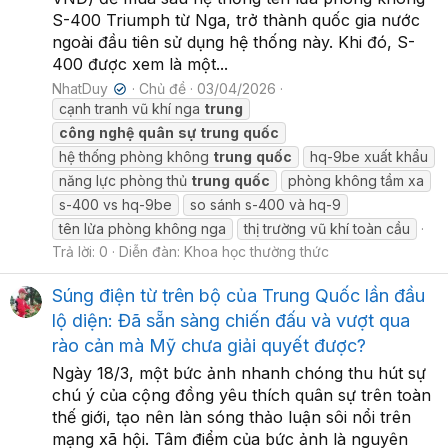
S-400 Triumph từ Nga, trở thành quốc gia nước
ngoài đầu tiên sử dụng hệ thống này. Khi đó, S-
400 được xem là một...
NhatDuy
Chủ đề
03/04/2026
✔
cạnh tranh vũ khí nga
trung
công
nghệ
quân
sự
trung
quốc
hệ thống phòng không
trung
quốc
hq-9be xuất khẩu
năng lực phòng thủ
trung
quốc
phòng không tầm xa
s-400 vs hq-9be
so sánh s-400 và hq-9
tên lửa phòng không nga
thị trường vũ khí toàn cầu
Trả lời: 0
Diễn đàn:
Khoa học thường thức
Súng điện từ trên bộ của Trung Quốc lần đầu
lộ diện: Đã sẵn sàng chiến đấu và vượt qua
rào cản mà Mỹ chưa giải quyết được?
Ngày 18/3, một bức ảnh nhanh chóng thu hút sự
chú ý của cộng đồng yêu thích quân sự trên toàn
thế giới, tạo nên làn sóng thảo luận sôi nổi trên
mạng xã hội. Tâm điểm của bức ảnh là nguyên