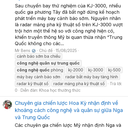
Sau chuyến bay thử nghiệm của KJ-3000, nhiều
quốc gia phương Tây đã bất ngờ dừng kế hoạch
phát triển máy bay cảnh báo sớm. Nguyên nhân
là radar mảng pha kỹ thuật số trên KJ-3000 vượt
trội hơn một thế hệ so với công nghệ hiện có,
khiến truyền thông Mỹ bi quan thừa nhận “Trung
Quốc không cho các...
Mr Bens
Chủ đề
15/08/2025
✔
cảnh báo sớm ba chiều
công
nghệ
quân
sự
trung
quốc
công
nghệ
quốc
phòng
kj-2000
kj-3000
kj-500
máy bay cảnh báo sớm
radar bắt máy bay tàng hình
radar kỹ thuật số
radar mảng pha kỹ thuật số
Trả lời:
0
Diễn đàn:
Khoa học thường thức
Chuyên gia chiến lược Hoa Kỳ nhận định về
khoảng cách công nghệ và quân sự giữa Nga
và Trung Quốc
Các chuyên gia chiến lược Mỹ nhận định Nga và