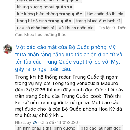
khung xương ngoài
quân
sự
lực lượng biên phòng
trung
quốc
tác chiến đô thị pla
trang bị bộ binh
trung
quốc
trang bị mô đun binh sĩ
uav cá nhân binh sĩ
vũ khí cá nhân pla
Trả lời: 0
Diễn
đàn:
Khoa học thường thức
Một báo cáo mật của Bộ Quốc phòng Mỹ
thừa nhận rằng năng lực tác chiến điện tử và
tên lửa của Trung Quốc vượt trội so với Mỹ,
gây ra lo ngại toàn cầu.
Trong khi hệ thống radar Trung Quốc tịt ngóm
trong vụ Mỹ bắt Tổng tống Venezuela Maduro
đêm 3/1/2026 thì mới đây mình đọc được bài này
trên trang Sohu của Trung Quốc :cool:. Thôi thì
kệ, cứ nên xem người ta nói gì ha. Một báo cáo
mật được cho là của Bộ Quốc phòng Hoa Kỳ đã
thu hút sự chú ý khi...
NhatDuy
Chủ đề
14/01/2026
✔
an ninh châu á thái bình dương
báo cáo lầu năm góc