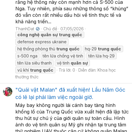
rằng hệ thống này còn mạnh hơn cả S-500 của
Nga. Tuy nhiên, phía sau những thông số “khủng”
đó vẫn còn rất nhiều dấu hỏi về tính thực tế và
khả năng triển...
ThanhDat
Chủ đề
07/05/2026
✔
công
nghệ
quân
sự
trung
quốc
defense express ukraine
hệ thống phòng thủ
trung
quốc
hq-29
trung
quốc
s-500 nga
tên lửa chống vệ tinh
tên lửa hq-29
tên lửa siêu thanh
vệ tinh
quân
sự
vũ khí
trung
quốc
Trả lời: 0
Diễn đàn:
Khoa học
thường thức
"Quái vật Malan" đã xuất hiện! Lầu Năm Góc
có lẽ lại phải làm việc ngoài giờ.
Máy bay không người lái cánh bay tàng hình
khổng lồ của Trung Quốc vừa xuất hiện đã lập tức
thu hút sự chú ý của giới quân sự toàn cầu. Hình
ảnh do vệ tinh quân sự Mỹ ghi nhận tại trung tâm
thử nghiệm UAV thuộc căn cứ không quân Malan