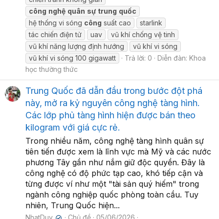
công
nghệ
quân
sự
trung
quốc
hệ thống vi sóng
công
suất cao
starlink
tác chiến điện tử
uav
vũ khí chống vệ tinh
vũ khí năng lượng định hướng
vũ khí vi sóng
vũ khí vi sóng 100 gigawatt
Trả lời: 0
Diễn đàn:
Khoa
học thường thức
Trung Quốc đã dẫn đầu trong bước đột phá
này, mở ra kỷ nguyên công nghệ tàng hình.
Các lớp phủ tàng hình hiện được bán theo
kilogram với giá cực rẻ.
Trong nhiều năm, công nghệ tàng hình quân sự
tiên tiến được xem là lĩnh vực mà Mỹ và các nước
phương Tây gần như nắm giữ độc quyền. Đây là
công nghệ có độ phức tạp cao, khó tiếp cận và
từng được ví như một "tài sản quý hiếm" trong
ngành công nghiệp quốc phòng toàn cầu. Tuy
nhiên, Trung Quốc hiện...
NhatDuy
Chủ đề
05/06/2026
✔