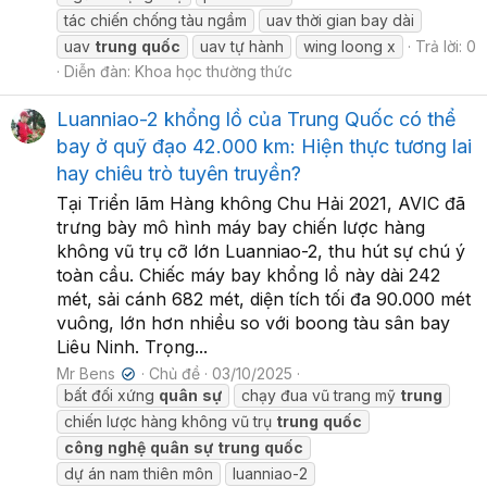
tác chiến chống tàu ngầm
uav thời gian bay dài
uav
trung
quốc
uav tự hành
wing loong x
Trả lời: 0
Diễn đàn:
Khoa học thường thức
Luanniao-2 khổng lồ của Trung Quốc có thể
bay ở quỹ đạo 42.000 km: Hiện thực tương lai
hay chiêu trò tuyên truyền?
Tại Triển lãm Hàng không Chu Hải 2021, AVIC đã
trưng bày mô hình máy bay chiến lược hàng
không vũ trụ cỡ lớn Luanniao-2, thu hút sự chú ý
toàn cầu. Chiếc máy bay khổng lồ này dài 242
mét, sải cánh 682 mét, diện tích tối đa 90.000 mét
vuông, lớn hơn nhiều so với boong tàu sân bay
Liêu Ninh. Trọng...
Mr Bens
Chủ đề
03/10/2025
✔
bất đối xứng
quân
sự
chạy đua vũ trang mỹ
trung
chiến lược hàng không vũ trụ
trung
quốc
công
nghệ
quân
sự
trung
quốc
dự án nam thiên môn
luanniao-2