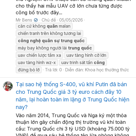
cho thấy hai mẫu UAV cỡ lớn chưa từng được
công bố trước đây...
Mr Bens
Chủ đề
05/05/2026
✔
căn cứ không
quân
malan
chiến tranh trên không tương lai
công
nghệ
quân
sự
trung
quốc
máy bay không người lái
trung
quốc
uav chiến lược tầm xa
uav tàng hình cỡ lớn
uav tàng hình wz-x
uav trinh sát tấn
công
đừng bỏ lỡ
Trả lời: 0
Diễn đàn:
Khoa học thường thức
Tại sao hệ thống S-400, vũ khí Putin đã bán
cho Trung Quốc giá 3 tỷ euro cách đây 10
năm, lại hoàn toàn im lặng ở Trung Quốc hiện
nay?
Vào năm 2014, Trung Quốc và Nga ký một thỏa
thuận lớn gây chấn động thị trường vũ khí toàn
cầu: Trung Quốc chi 3 tỷ USD (khoảng 75.000 tỷ
VNĐ) để mua sáu hệ thống tên lửa phòng không