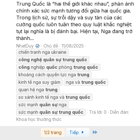
Trung Quốc là “hai thế giới khác nhau”, phản ánh
chính xác sức mạnh tương đối giữa hai quốc gia.
Trong lịch sử, sự trỗi dậy và suy tàn của các
cường quốc luôn tuân theo quy luật khắc nghiệt:
tụt lại nghĩa là bị đánh bại. Hiện tại, Nga đang trở
thành...
NhatDuy
Chủ đề
11/08/2025
✔
chiến tranh nga ukraine
công
nghệ
quân
sự
trung
quốc
công
nghiệp
quốc
phòng
trung
quốc
khoảng cách quyền lực nga
trung
kinh tế nga suy giảm
nga và
trung
quốc
quan hệ nga
trung
so sánh kinh tế nga và
trung
quốc
sức mạnh
quân
sự
nga
sức mạnh
quân
sự
trung
quốc
Trả lời: 0
Diễn đàn:
Khoa học thường thức
Last
1/2 trang
Tiếp