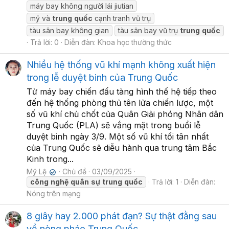
máy bay không người lái jiutian
mỹ và
trung
quốc
cạnh tranh vũ trụ
tàu sân bay không gian
tàu sân bay vũ trụ
trung
quốc
Trả lời: 0
Diễn đàn:
Khoa học thường thức
Nhiều hệ thống vũ khí mạnh không xuất hiện
trong lễ duyệt binh của Trung Quốc
Từ máy bay chiến đấu tàng hình thế hệ tiếp theo
đến hệ thống phòng thủ tên lửa chiến lược, một
số vũ khí chủ chốt của Quân Giải phóng Nhân dân
Trung Quốc (PLA) sẽ vắng mặt trong buổi lễ
duyệt binh ngày 3/9. Một số vũ khí tối tân nhất
của Trung Quốc sẽ diễu hành qua trung tâm Bắc
Kinh trong...
Mỹ Lệ
Chủ đề
03/09/2025
✔
công
nghệ
quân
sự
trung
quốc
Trả lời: 1
Diễn đàn:
Nóng trên mạng
8 giây hay 2.000 phát đạn? Sự thật đằng sau
về nòng pháo Trung Quốc