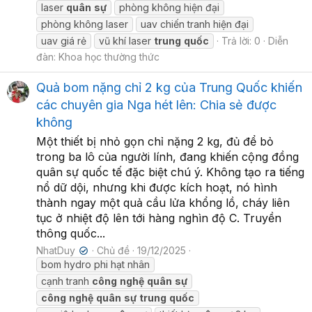
laser
quân
sự
phòng không hiện đại
phòng không laser
uav chiến tranh hiện đại
uav giá rẻ
vũ khí laser
trung
quốc
Trả lời: 0
Diễn
đàn:
Khoa học thường thức
Quả bom nặng chỉ 2 kg của Trung Quốc khiến
các chuyên gia Nga hét lên: Chia sẻ được
không
Một thiết bị nhỏ gọn chỉ nặng 2 kg, đủ để bỏ
trong ba lô của người lính, đang khiến cộng đồng
quân sự quốc tế đặc biệt chú ý. Không tạo ra tiếng
nổ dữ dội, nhưng khi được kích hoạt, nó hình
thành ngay một quả cầu lửa khổng lồ, cháy liên
tục ở nhiệt độ lên tới hàng nghìn độ C. Truyền
thông quốc...
NhatDuy
Chủ đề
19/12/2025
✔
bom hydro phi hạt nhân
cạnh tranh
công
nghệ
quân
sự
công
nghệ
quân
sự
trung
quốc