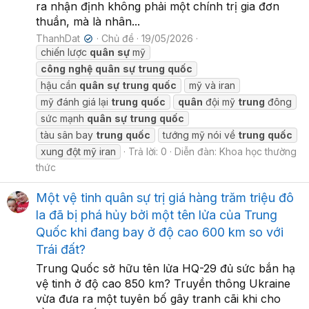
ra nhận định không phải một chính trị gia đơn
thuần, mà là nhân...
ThanhDat
Chủ đề
19/05/2026
✔
chiến lược
quân
sự
mỹ
công
nghệ
quân
sự
trung
quốc
hậu cần
quân
sự
trung
quốc
mỹ và iran
mỹ đánh giá lại
trung
quốc
quân
đội mỹ
trung
đông
sức mạnh
quân
sự
trung
quốc
tàu sân bay
trung
quốc
tướng mỹ nói về
trung
quốc
xung đột mỹ iran
Trả lời: 0
Diễn đàn:
Khoa học thường
thức
Một vệ tinh quân sự trị giá hàng trăm triệu đô
la đã bị phá hủy bởi một tên lửa của Trung
Quốc khi đang bay ở độ cao 600 km so với
Trái đất?
Trung Quốc sở hữu tên lửa HQ-29 đủ sức bắn hạ
vệ tinh ở độ cao 850 km? Truyền thông Ukraine
vừa đưa ra một tuyên bố gây tranh cãi khi cho