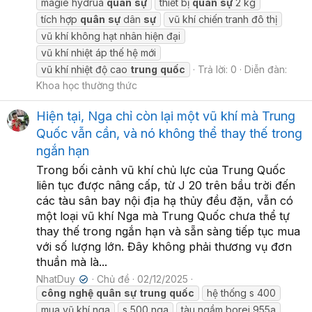
magiê hydrua
quân
sự
thiết bị
quân
sự
2 kg
tích hợp
quân
sự
dân
sự
vũ khí chiến tranh đô thị
vũ khí không hạt nhân hiện đại
vũ khí nhiệt áp thế hệ mới
vũ khí nhiệt độ cao
trung
quốc
Trả lời: 0
Diễn đàn:
Khoa học thường thức
Hiện tại, Nga chỉ còn lại một vũ khí mà Trung
Quốc vẫn cần, và nó không thể thay thế trong
ngắn hạn
Trong bối cảnh vũ khí chủ lực của Trung Quốc
liên tục được nâng cấp, từ J 20 trên bầu trời đến
các tàu sân bay nội địa hạ thủy đều đặn, vẫn có
một loại vũ khí Nga mà Trung Quốc chưa thể tự
thay thế trong ngắn hạn và sẵn sàng tiếp tục mua
với số lượng lớn. Đây không phải thương vụ đơn
thuần mà là...
NhatDuy
Chủ đề
02/12/2025
✔
công
nghệ
quân
sự
trung
quốc
hệ thống s 400
mua vũ khí nga
s 500 nga
tàu ngầm borei 955a