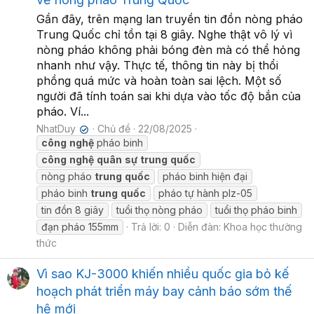
Gần đây, trên mạng lan truyền tin đồn nòng pháo
Trung Quốc chỉ tồn tại 8 giây. Nghe thật vô lý vì
nòng pháo không phải bóng đèn mà có thể hỏng
nhanh như vậy. Thực tế, thông tin này bị thổi
phồng quá mức và hoàn toàn sai lệch. Một số
người đã tính toán sai khi dựa vào tốc độ bắn của
pháo. Ví...
NhatDuy
Chủ đề
22/08/2025
✔
công
nghệ
pháo binh
công
nghệ
quân
sự
trung
quốc
nòng pháo
trung
quốc
pháo binh hiện đại
pháo binh
trung
quốc
pháo tự hành plz-05
tin đồn 8 giây
tuổi thọ nòng pháo
tuổi thọ pháo binh
đạn pháo 155mm
Trả lời: 0
Diễn đàn:
Khoa học thường
thức
Vì sao KJ-3000 khiến nhiều quốc gia bỏ kế
hoạch phát triển máy bay cảnh báo sớm thế
hệ mới