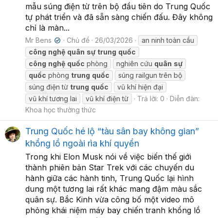
mẫu súng điện từ trên bộ đầu tiên do Trung Quốc
tự phát triển và đã sẵn sàng chiến đấu. Đây không
chỉ là màn...
Mr Bens
Chủ đề
26/03/2026
an ninh toàn cầu
✔
công
nghệ
quân
sự
trung
quốc
công
nghệ
quốc
phòng
nghiên cứu
quân
sự
quốc
phòng
trung
quốc
súng railgun trên bộ
súng điện từ
trung
quốc
vũ khí hiện đại
vũ khí tương lai
vũ khí điện từ
Trả lời: 0
Diễn đàn:
Khoa học thường thức
Trung Quốc hé lộ “tàu sân bay không gian”
khổng lồ ngoài rìa khí quyển
Trong khi Elon Musk nói về việc biến thế giới
thành phiên bản Star Trek với các chuyến du
hành giữa các hành tinh, Trung Quốc lại hình
dung một tương lai rất khác mang đậm màu sắc
quân sự. Bắc Kinh vừa công bố một video mô
phỏng khái niệm máy bay chiến tranh khổng lồ