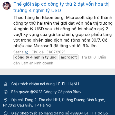
Thế giới sắp có công ty thứ 2 đạt vốn hóa thị
trường 4 nghìn tỷ USD
Theo hãng tin Bloomberg, Microsoft sắp trở thành
công ty thứ hai trên thế giới đạt vốn hóa thị trường
4 nghìn tỷ USD sau khi công bố lợi nhuận quý 2
vượt kỳ vọng của giới tài chính, giúp cổ phiếu tăng
vọt trong phiên giao dịch mở rộng hôm 30/7. Cổ
phiếu của Microsoft đã tăng vọt tới 9% lên...
Sasha
Chủ đề
31/07/2025
✔
công
ty
4
nghìn
tỷ
usd
microsoft
Trả lời: 0
Diễn
đàn:
Làm ăn kinh doanh
Chịu trách nhiệm nội dung: LÊ THỊ HẠNH
Bản quyền @2023 Công ty Cổ phần Bkav
Địa chỉ: Tầng 2, Tòa nhà HH1, Đường Dương Đình Nghệ,
Phường Cầu Giấy, TP Hà Nội
Giấy phép thiết lập mạng xã hội số 499/GP-BTTTT
do Bộ