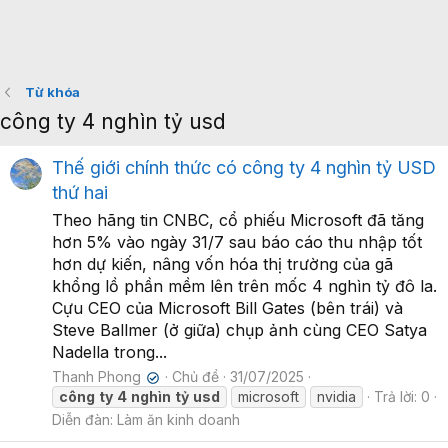
Từ khóa
công ty 4 nghìn tỷ usd
Thế giới chính thức có công ty 4 nghìn tỷ USD
thứ hai
Theo hãng tin CNBC, cổ phiếu Microsoft đã tăng
hơn 5% vào ngày 31/7 sau báo cáo thu nhập tốt
hơn dự kiến, nâng vốn hóa thị trường của gã
khổng lồ phần mềm lên trên mốc 4 nghìn tỷ đô la.
Cựu CEO của Microsoft Bill Gates (bên trái) và
Steve Ballmer (ở giữa) chụp ảnh cùng CEO Satya
Nadella trong...
Thanh Phong
Chủ đề
31/07/2025
✔
công
ty
4
nghìn
tỷ
usd
microsoft
nvidia
Trả lời: 0
Diễn đàn:
Làm ăn kinh doanh