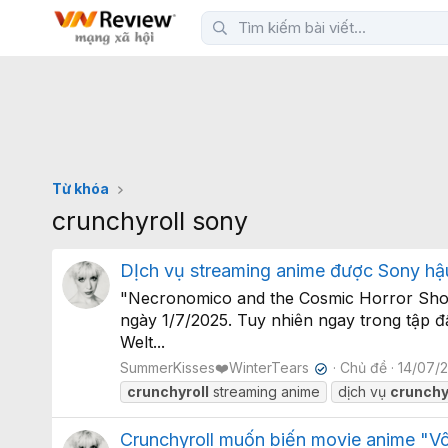
Từ khóa
crunchyroll sony
DỊch vụ streaming anime được Sony hậ
"Necronomico and the Cosmic Horror Show"
ngày 1/7/2025. Tuy nhiên ngay trong tập đầu
Welt...
SummerKisses❤️WinterTears
Chủ đề
14/07/
✔
crunchyroll
streaming anime
dịch vụ
crunchy
Crunchyroll muốn biến movie anime "V