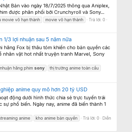
ại Nhật Bản vào ngày 18/7/2025 thông qua Aniplex,
him được phân phối bởi Crunchyroll và Sony...
ếu movie vô hạn thành
movie vô hạn thành
Trả lời: 0
 1/3 lợi nhuận sau 5 năm nữa
khi hãng Fox bị thâu tóm khiến cho bản quyền các
ể nhân vật hot nhất truyện tranh Marvel, Sony
i nhuận hãng phim
sony
thị trường anime toàn cầu
g nghiệp anime quy mô hơn 20 tỷ USD
oạt động dưới hình thức chia sẻ trực tuyến trái
 sự phổ biến. Ngày nay, anime đã biến thành 1
streaming anime
kho anime bản quyền
Trả lời: 0
Diễn