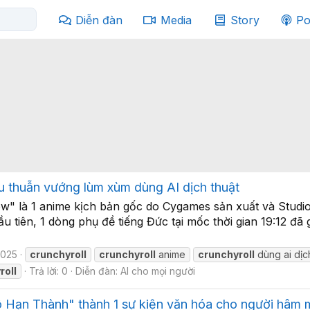
Diễn đàn
Media
Story
Po
u thuẫn vướng lùm xùm dùng AI dịch thuật
 là 1 anime kịch bản gốc do Cygames sản xuất và Studio 
 tiên, 1 dòng phụ đề tiếng Đức tại mốc thời gian 19:12 đã 
2025
crunchyroll
crunchyroll
anime
crunchyroll
dùng ai dịc
roll
Trả lời: 0
Diễn đàn:
AI cho mọi người
ô Hạn Thành" thành 1 sự kiện văn hóa cho người hâm