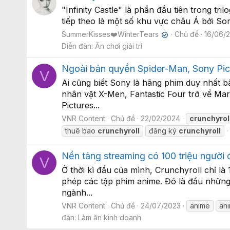
"Infinity Castle" là phần đầu tiên trong t
tiếp theo là một số khu vực châu Á bởi S
SummerKisses❤️WinterTears
Chủ đề
16/06/
✔
Diễn đàn:
Ăn chơi giải trí
Ngoài bản quyền Spider-Man, Sony Pict
V
Ai cũng biết Sony là hãng phim duy nhất b
nhân vật X-Men, Fantastic Four trở về Ma
Pictures...
VNR Content
Chủ đề
22/02/2024
crunchyrol
thuê bao
crunchyroll
đăng ký
crunchyroll
Nền tảng streaming có 100 triệu người
V
Ở thời kì đầu của mình, Crunchyroll chỉ là
phép các tập phim anime. Đó là đầu những 
ngành...
VNR Content
Chủ đề
24/07/2023
anime
an
đàn:
Làm ăn kinh doanh