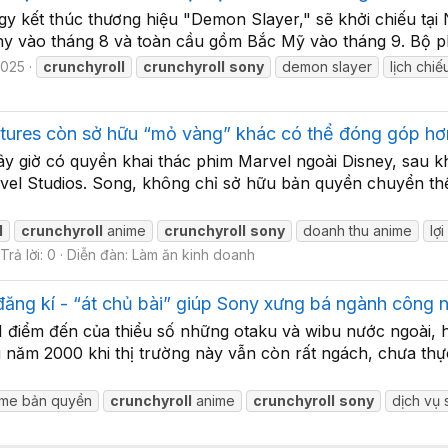
rilogy kết thúc thương hiệu "Demon Slayer," sẽ khởi chiếu t
ony vào tháng 8 và toàn cầu gồm Bắc Mỹ vào tháng 9. Bộ p
2025
crunchyroll
crunchyroll
sony
demon slayer
lịch chi
ures còn sở hữu “mỏ vàng” khác có thể đóng góp hơn
ây giờ có quyền khai thác phim Marvel ngoài Disney, sau 
rvel Studios. Song, không chỉ sở hữu bản quyền chuyển th
l
crunchyroll
anime
crunchyroll
sony
doanh thu anime
lợ
Trả lời: 0
Diễn đàn:
Làm ăn kinh doanh
 đăng kí - “át chủ bài” giúp Sony xưng bá ngành côn
 1 điểm đến của thiểu số những otaku và wibu nước ngoài, h
năm 2000 khi thị trường này vẫn còn rất ngách, chưa thực
ime bản quyền
crunchyroll
anime
crunchyroll
sony
dịch vụ 