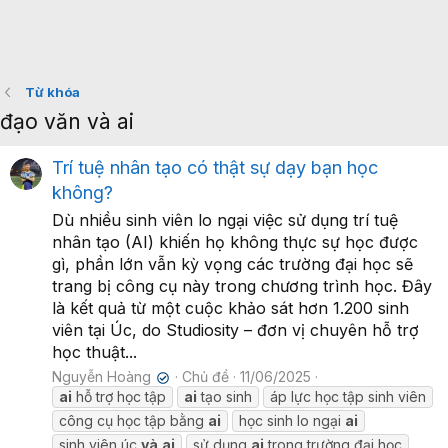
Từ khóa
đạo văn và ai
Trí tuệ nhân tạo có thật sự dạy bạn học
không?
Dù nhiều sinh viên lo ngại việc sử dụng trí tuệ
nhân tạo (AI) khiến họ không thực sự học được
gì, phần lớn vẫn kỳ vọng các trường đại học sẽ
trang bị công cụ này trong chương trình học. Đây
là kết quả từ một cuộc khảo sát hơn 1.200 sinh
viên tại Úc, do Studiosity – đơn vị chuyên hỗ trợ
học thuật...
Nguyễn Hoàng
Chủ đề
11/06/2025
✔
ai
hỗ trợ học tập
ai
tạo sinh
áp lực học tập sinh viên
công cụ học tập bằng
ai
học sinh lo ngại
ai
sinh viên úc
và
ai
sử dụng
ai
trong trường đại học