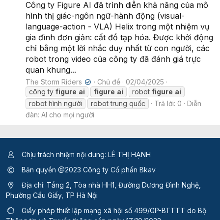
Công ty Figure AI đã trình diễn khả năng của mô
hình thị giác-ngôn ngữ-hành động (visual-
language-action - VLA) Helix trong một nhiệm vụ
gia đình đơn giản: cất đồ tạp hóa. Được khởi động
chỉ bằng một lời nhắc duy nhất từ con người, các
robot trong video của công ty đã đánh giá trực
quan khung...
The Storm Riders
Chủ đề
02/04/2025
✔
công ty
figure
ai
figure
ai
robot
figure
ai
robot hình người
robot trung quốc
Trả lời: 0
Diễn
đàn:
AI cho mọi người
Chịu trách nhiệm nội dung: LÊ THỊ HẠNH
Bản quyền @2023 Công ty Cổ phần Bkav
Địa chỉ: Tầng 2, Tòa nhà HH1, Đường Dương Đình Nghệ,
Phường Cầu Giấy, TP Hà Nội
Giấy phép thiết lập mạng xã hội số 499/GP-BTTTT
do Bộ