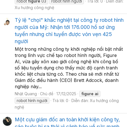
robot
figure
03
robot hình người
Trả lời: 0
Diễn đàn:
Xu hướng công nghệ
Tỷ lệ "chọi" khắc nghiệt tại công ty robot hình
người của Mỹ: Nhận tới 176.000 hồ sơ ứng
tuyển nhưng chỉ tuyển được vỏn vẹn 425
người
Một trong những công ty khởi nghiệp nổi bật nhất
trong lĩnh vực chế tạo robot hình người, Figure
AI, vừa gây xôn xao giới công nghệ khi công bố
số liệu tuyển dụng cho thấy mức độ cạnh tranh
khốc liệt chưa từng có. Theo chia sẻ mới nhất từ
Giám đốc điều hành (CEO) Brett Adcock, doanh
nghiệp này...
Nhật Quang
Chủ đề
17/12/2025
figure
ai
robot hình người
Trả lời: 0
Diễn đàn:
Xu hướng công
nghệ
Một cựu giám đốc an toàn khởi kiện công ty,
cáo buộc bị sa thải vì cảnh báo về sức mạnh