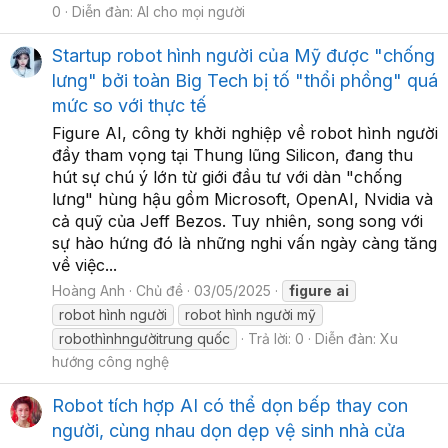
0
Diễn đàn:
AI cho mọi người
Startup robot hình người của Mỹ được "chống
lưng" bởi toàn Big Tech bị tố "thổi phồng" quá
mức so với thực tế
Figure AI, công ty khởi nghiệp về robot hình người
đầy tham vọng tại Thung lũng Silicon, đang thu
hút sự chú ý lớn từ giới đầu tư với dàn "chống
lưng" hùng hậu gồm Microsoft, OpenAI, Nvidia và
cả quỹ của Jeff Bezos. Tuy nhiên, song song với
sự hào hứng đó là những nghi vấn ngày càng tăng
về việc...
Hoàng Anh
Chủ đề
03/05/2025
figure
ai
robot hình người
robot hình người mỹ
robothìnhngườitrung quốc
Trả lời: 0
Diễn đàn:
Xu
hướng công nghệ
Robot tích hợp AI có thể dọn bếp thay con
người, cùng nhau dọn dẹp vệ sinh nhà cửa