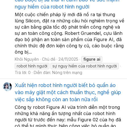
nguy hiểm của robot hình người
Một cuộc chiến pháp lý mới đã nổ ra tại thung
lũng Silicon, đặt ra những câu hỏi nghiêm trọng về
sự cân bằng giữa tốc độ phát triển công nghệ và
sự an toàn công cộng. Robert Gruendel, cựu lãnh
đạo bộ phận an toàn sản phẩm của Figure AI, đã
chính thức đệ đơn kiện công ty cũ, cáo buộc rằng
ông bị...
Khôi Nguyên
Chủ đề
24/11/2025
figure
ai
robot hình người
sự nguy hiểm của robot hình người
Trả lời: 0
Diễn đàn:
Nóng trên mạng
Xuất hiện robot hình người biết bỏ quần áo
vào máy giặt một cách thuần thục, nghề giúp
việc sắp không còn an toàn nữa rồi
Công ty robot Figure AI vừa trình diễn một trong
những khả năng ấn tượng nhất của robot hình
người từ trước đến nay: mẫu Figure 02 của họ đã
có thể tự mình thực hiện công việc bỏ quần áo