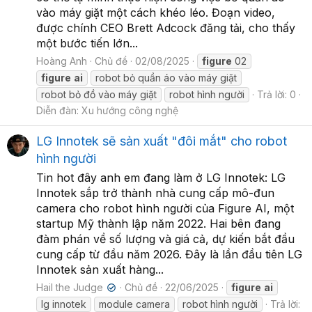
vào máy giặt một cách khéo léo. Đoạn video,
được chính CEO Brett Adcock đăng tải, cho thấy
một bước tiến lớn...
Hoàng Anh
Chủ đề
02/08/2025
figure
02
figure
ai
robot bỏ quần áo vào máy giặt
robot bỏ đồ vào máy giặt
robot hình người
Trả lời: 0
Diễn đàn:
Xu hướng công nghệ
LG Innotek sẽ sản xuất "đôi mắt" cho robot
hình người
Tin hot đây anh em đang làm ở LG Innotek: LG
Innotek sắp trở thành nhà cung cấp mô-đun
camera cho robot hình người của Figure AI, một
startup Mỹ thành lập năm 2022. Hai bên đang
đàm phán về số lượng và giá cả, dự kiến bắt đầu
cung cấp từ đầu năm 2026. Đây là lần đầu tiên LG
Innotek sản xuất hàng...
Hail the Judge
Chủ đề
22/06/2025
figure
ai
✔
lg innotek
module camera
robot hình người
Trả lời: