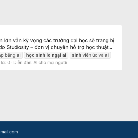
ần lớn vẫn kỳ vọng các trường đại học sẽ trang bị
o Studiosity – đơn vị chuyên hỗ trợ học thuật...
ập bằng
ai
học
sinh
lo
ngại
ai
sinh
viên úc và
ai
lời: 0
Diễn đàn:
AI cho mọi người
mail.com