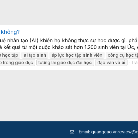
c không?
í tuệ nhân tạo (AI) khiến họ không thực sự học được gì, ph
 kết quả từ một cuộc khảo sát hơn 1.200 sinh viên tại Úc, d
ợ
học
tập
ai
tạo
sinh
áp lực
học
tập
sinh
viên
công cụ
học
t
ạo trong giáo dục
tương lai giáo dục đại
học
đạo văn và
ai
Trả 
Email:
quangcao.vnreview@g