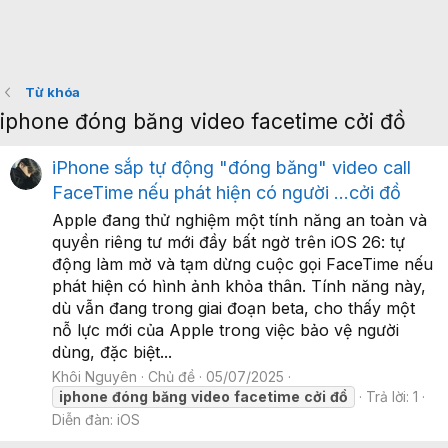
Từ khóa
iphone đóng băng video facetime cởi đồ
iPhone sắp tự động "đóng băng" video call
FaceTime nếu phát hiện có người …cởi đồ
Apple đang thử nghiệm một tính năng an toàn và
quyền riêng tư mới đầy bất ngờ trên iOS 26: tự
động làm mờ và tạm dừng cuộc gọi FaceTime nếu
phát hiện có hình ảnh khỏa thân. Tính năng này,
dù vẫn đang trong giai đoạn beta, cho thấy một
nỗ lực mới của Apple trong việc bảo vệ người
dùng, đặc biệt...
Khôi Nguyên
Chủ đề
05/07/2025
iphone
đóng
băng
video
facetime
cởi
đồ
Trả lời: 1
Diễn đàn:
iOS