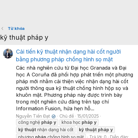
Từ khóa
kỹ thuật pháp y
Cải tiến kỹ thuật nhận dạng hài cốt người
bằng phương pháp chồng hình sọ mặt
Các nhà nghiên cứu từ Đại học Granada và Đại
học A Coruña đã phối hợp phát triển một phương
pháp mới nhằm cải thiện việc nhận dạng hài cốt
người thông qua kỹ thuật chồng hình hộp sọ và
khuôn mặt. Phương pháp này được trình bày
trong một nghiên cứu đăng trên tạp chí
Information Fusion, hứa hẹn hỗ...
Nguyễn Tiến Đạt
Chủ đề
15/01/2025
✔
công nghệ
pháp
y
khoa học
pháp
y
kỹ
thuật
nhận dạng hài cốt
kỹ
thuật
pháp
y
phương
pháp
chồng hình sọ mặt
Trả lời: 0
Diễn đàn: