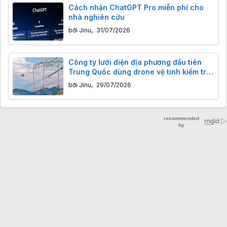
Cách nhận ChatGPT Pro miễn phí cho
nhà nghiên cứu
bởi
Jinu
,
31/07/2026
Công ty lưới điện địa phương đầu tiên
Trung Quốc dùng drone vệ tinh kiểm tra
đường dây điện vùng núi sâu, tiết kiệm
bởi
Jinu
,
29/07/2026
thời gian kỷ lục