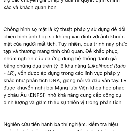
trợ các chuyên gia pháp y đưa ra quyết định chính
xác và khách quan hơn.
Chồng hình sọ mặt là kỹ thuật pháp y sử dụng để đối
chiếu hình ảnh hộp sọ không xác định với ảnh khuôn
mặt của người mất tích. Tuy nhiên, quá trình này phức
tạp và thường mang tính chủ quan. Để khắc phục,
nhóm nghiên cứu đã ứng dụng hệ thống đánh giá
bằng chứng dựa trên tỷ lệ khả năng (
Likelihood Ratio
- LR
), vốn được áp dụng trong các lĩnh vực pháp y
khác như phân tích DNA, giọng nói và dấu vân tay. LR
được khuyến nghị bởi Mạng lưới Viện khoa học pháp
y châu Âu (ENFSI) nhờ khả năng cung cấp công cụ
định lượng và giảm thiểu sự thiên vị trong phân tích.
Nghiên cứu tiến hành ba thí nghiệm, kiểm tra hiệu