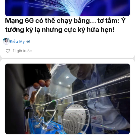
Mạng 6G có thể chạy bằng... tơ tằm: Ý
tưởng kỳ lạ nhưng cực kỳ hứa hẹn!
Kiều My
✔
11 giờ trước