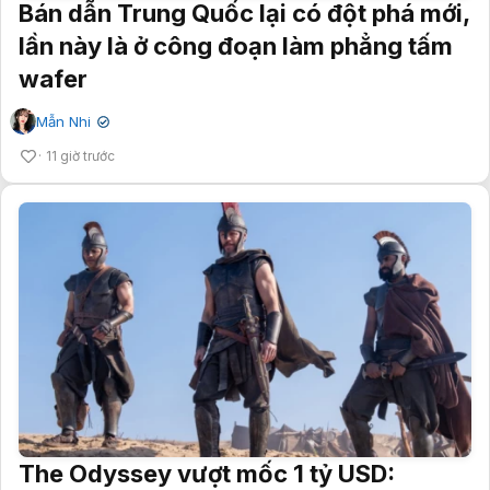
Bán dẫn Trung Quốc lại có đột phá mới,
lần này là ở công đoạn làm phẳng tấm
wafer
Mẫn Nhi
✔
11 giờ trước
The Odyssey vượt mốc 1 tỷ USD: