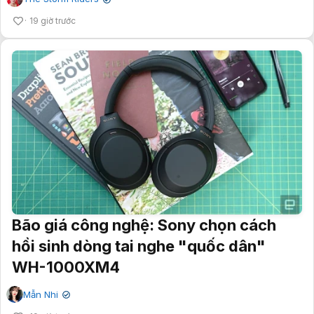
✔
19 giờ trước
Bão giá công nghệ: Sony chọn cách
hồi sinh dòng tai nghe "quốc dân"
WH-1000XM4
Mẫn Nhi
✔