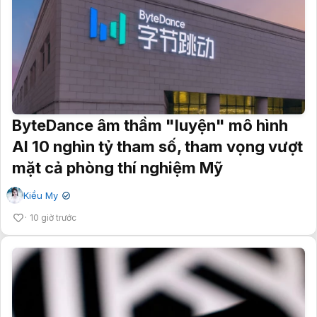
ByteDance âm thầm "luyện" mô hình
AI 10 nghìn tỷ tham số, tham vọng vượt
mặt cả phòng thí nghiệm Mỹ
Kiều My
✔
10 giờ trước