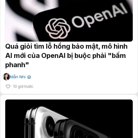
Quá giỏi tìm lỗ hổng bảo mật, mô hình
AI mới của OpenAI bị buộc phải "bấm
phanh"
Mẫn Nhi
✔
10 giờ trước