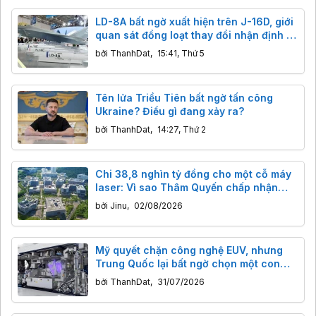
LD-8A bất ngờ xuất hiện trên J-16D, giới
quan sát đồng loạt thay đổi nhận định về
tên lửa chống radar mới của Trung
bởi
ThanhDat
,
15:41, Thứ 5
Quốc
Tên lửa Triều Tiên bất ngờ tấn công
Ukraine? Điều gì đang xảy ra?
bởi
ThanhDat
,
14:27, Thứ 2
Chi 38,8 nghìn tỷ đồng cho một cỗ máy
laser: Vì sao Thâm Quyến chấp nhận
"mài kiếm" cả trăm năm
bởi
Jinu
,
02/08/2026
Mỹ quyết chặn công nghệ EUV, nhưng
Trung Quốc lại bất ngờ chọn một con
đường khác để phát triển chip tiên tiến
bởi
ThanhDat
,
31/07/2026