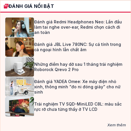
ĐÁNH GIÁ NỔI BẬT
Đánh giá Redmi Headphones Neo: Lần đầu
làm tai nghe over-ear, Redmi chọn cách đi
an toàn
Đánh giá JBL Live 780NC: Sự cá tính trong
cả ngoại hình lẫn chất âm
Những điểm hay dở sau 1 tháng trải nghiệm
Roborock Qrevo 2 Pro
Đánh giá YADEA Omee: Xe máy điện nhỏ
xinh, thông minh “đo ni đóng giày” cho nữ
sinh
Trải nghiệm TV SQD-MiniLED C8L: màu sắc
rực rỡ chưa từng thấy ở TV LCD
Xem thêm