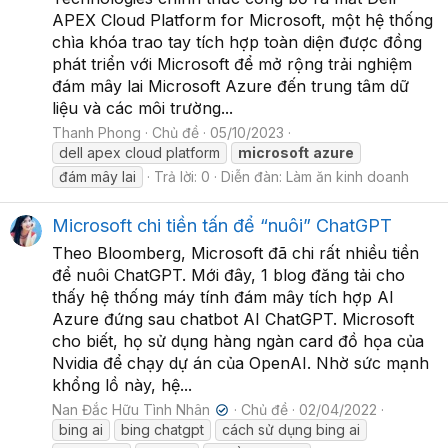
APEX Cloud Platform for Microsoft, một hệ thống
chìa khóa trao tay tích hợp toàn diện được đồng
phát triển với Microsoft để mở rộng trải nghiệm
đám mây lai Microsoft Azure đến trung tâm dữ
liệu và các môi trường...
Thanh Phong
Chủ đề
05/10/2023
dell apex cloud platform
microsoft
azure
đám mây lai
Trả lời: 0
Diễn đàn:
Làm ăn kinh doanh
Microsoft chi tiền tấn để “nuôi” ChatGPT
Theo Bloomberg, Microsoft đã chi rất nhiều tiền
để nuôi ChatGPT. Mới đây, 1 blog đăng tải cho
thấy hệ thống máy tính đám mây tích hợp AI
Azure đứng sau chatbot AI ChatGPT. Microsoft
cho biết, họ sử dụng hàng ngàn card đồ họa của
Nvidia để chạy dự án của OpenAI. Nhờ sức mạnh
khổng lồ này, hệ...
Nan Đắc Hữu Tình Nhân
Chủ đề
02/04/2022
✔
bing ai
bing chatgpt
cách sử dụng bing ai