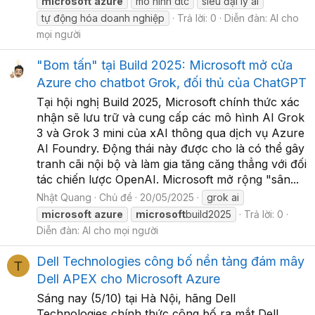
microsoft
azure
mô hình dtc
siêu đại lý ai
tự động hóa doanh nghiệp
Trả lời: 0
Diễn đàn:
AI cho
mọi người
"Bom tấn" tại Build 2025: Microsoft mở cửa
Azure cho chatbot Grok, đối thủ của ChatGPT
Tại hội nghị Build 2025, Microsoft chính thức xác
nhận sẽ lưu trữ và cung cấp các mô hình AI Grok
3 và Grok 3 mini của xAI thông qua dịch vụ Azure
AI Foundry. Động thái này được cho là có thể gây
tranh cãi nội bộ và làm gia tăng căng thẳng với đối
tác chiến lược OpenAI. Microsoft mở rộng "sân...
Nhật Quang
Chủ đề
20/05/2025
grok ai
microsoft
azure
microsoft
build2025
Trả lời: 0
Diễn đàn:
AI cho mọi người
Dell Technologies công bố nền tảng đám mây
T
Dell APEX cho Microsoft Azure
Sáng nay (5/10) tại Hà Nội, hãng Dell
Technologies chính thức công bố ra mắt Dell