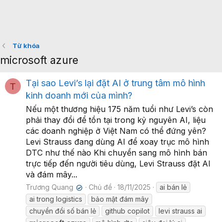
Từ khóa
microsoft azure
Tại sao Levi’s lại đặt AI ở trung tâm mô hình
T
kinh doanh mới của mình?
Nếu một thương hiệu 175 năm tuổi như Levi’s còn
phải thay đổi để tồn tại trong kỷ nguyên AI, liệu
các doanh nghiệp ở Việt Nam có thể đứng yên?
Levi Strauss đang dùng AI để xoay trục mô hình
DTC như thế nào Khi chuyển sang mô hình bán
trực tiếp đến người tiêu dùng, Levi Strauss đặt AI
và đám mây...
Trương Quang
Chủ đề
18/11/2025
ai bán lẻ
✔
ai trong logistics
bảo mật đám mây
chuyển đổi số bán lẻ
github copilot
levi strauss ai