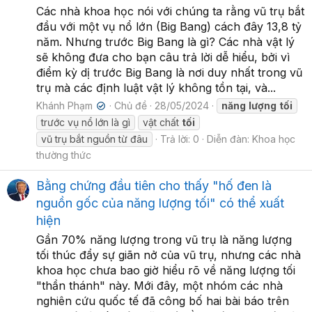
Các nhà khoa học nói với chúng ta rằng vũ trụ bắt
đầu với một vụ nổ lớn (Big Bang) cách đây 13,8 tỷ
năm. Nhưng trước Big Bang là gì? Các nhà vật lý
sẽ không đưa cho bạn câu trả lời dễ hiểu, bởi vì
điểm kỳ dị trước Big Bang là nơi duy nhất trong vũ
trụ mà các định luật vật lý không tồn tại, và...
Khánh Phạm
Chủ đề
28/05/2024
năng
lượng
tối
✔
trước vụ nổ lớn là gì
vật chất
tối
vũ trụ bắt nguồn từ đâu
Trả lời: 0
Diễn đàn:
Khoa học
thường thức
Bằng chứng đầu tiên cho thấy "hố đen là
nguồn gốc của năng lượng tối" có thể xuất
hiện
Gần 70% năng lượng trong vũ trụ là năng lượng
tối thúc đẩy sự giãn nở của vũ trụ, nhưng các nhà
khoa học chưa bao giờ hiểu rõ về năng lượng tối
"thần thánh" này. Mới đây, một nhóm các nhà
nghiên cứu quốc tế đã công bố hai bài báo trên