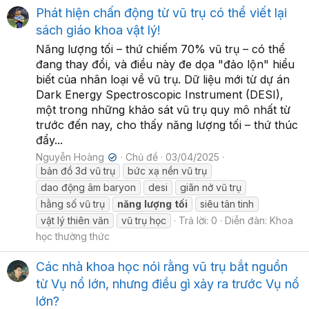
Phát hiện chấn động từ vũ trụ có thể viết lại
sách giáo khoa vật lý!
Năng lượng tối – thứ chiếm 70% vũ trụ – có thể
đang thay đổi, và điều này đe dọa "đảo lộn" hiểu
biết của nhân loại về vũ trụ. Dữ liệu mới từ dự án
Dark Energy Spectroscopic Instrument (DESI),
một trong những khảo sát vũ trụ quy mô nhất từ
trước đến nay, cho thấy năng lượng tối – thứ thúc
đẩy...
Nguyễn Hoàng
Chủ đề
03/04/2025
✔
bản đồ 3d vũ trụ
bức xạ nền vũ trụ
dao động âm baryon
desi
giãn nở vũ trụ
hằng số vũ trụ
năng
lượng
tối
siêu tân tinh
vật lý thiên văn
vũ trụ học
Trả lời: 0
Diễn đàn:
Khoa
học thường thức
Các nhà khoa học nói rằng vũ trụ bắt nguồn
từ Vụ nổ lớn, nhưng điều gì xảy ra trước Vụ nổ
lớn?