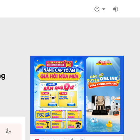
ng
Ẩn