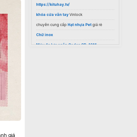
https://kituhay.tv/
khóa cửa vân tay
Vinlock
chuyên cung cấp
Hạt nhựa Pet
giá rẻ
Chữ inox
Máy đo lực xoắn Cedar CD-10M
Thuê vps giá rẻ
Tổng kho
điện máy Phúc Khánh
Hà Nội
cách thiết kế menu trà sữa
link
code roblox mới update
máy trộn bột
Dự án đà nẵng downtown
nh giá