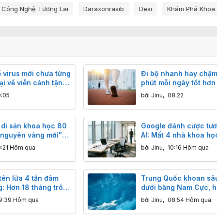
Công Nghệ Tương Lai
Daraxonrasib
Desi
Khám Phá Khoa
kế virus mới chưa từng
Đi bộ nhanh hay chậm
ại về viễn cảnh tận
phút mỗi ngày tốt hơn 
giảm 19% nguy cơ tử 
0:05
bởi
Jinu
,
08:22
 di sản khoa học 80
Google đánh cược tươ
 nguyên vàng mới"
AI: Mất 4 nhà khoa họ
vọng bá chủ công
đầu, cổ phiếu bốc hơi 
0:21 Hôm qua
bởi
Jinu
,
10:16 Hôm qua
USD
tên lửa 4 tấn đâm
Trung Quốc khoan sâ
: Hơn 18 tháng trôi
dưới băng Nam Cực, h
á trị khoa học bất
"thế giới khác" với sự
9:39 Hôm qua
bởi
Jinu
,
08:54 Hôm qua
hàng triệu năm