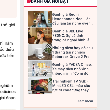
ĐÁNH GIÁ NỔI BẬT
Đánh giá Redmi
Headphones Neo: Lần
đầu làm tai nghe over-
thế giới
ear, Redmi chọn cách đi
Đánh giá JBL Live
an toàn
780NC: Sự cá tính
trong cả ngoại hình lẫn
chỉ nằm
chất âm
Những điểm hay dở sau
ốc điều
1 tháng trải nghiệm
ước tiến
Roborock Qrevo 2 Pro
Đánh giá YADEA Omee:
Xe máy điện nhỏ xinh,
thông minh “đo ni đóng
giày” cho nữ sinh
Trải nghiệm TV SQD-
 nghiệm
MiniLED C8L: màu sắc
rực rỡ chưa từng thấy ở
Medicines
TV LCD
giai đoạn
Xem thêm