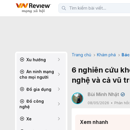
Trang chủ
Khám phá
Bác
Xu hướng
6 nghiên cứu kh
An ninh mạng
cho mọi người
nghệ và cả vũ t
Đồ gia dụng
Bùi Minh Nhật
✔
Đồ công
08/05/2026
Phản hồi
nghệ
Xe
Xem nhanh