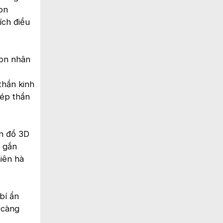
on
ích điều
ron nhân
thần kinh
hép thần
ản đồ 3D
g gắn
hiên hà
bí ẩn
 càng