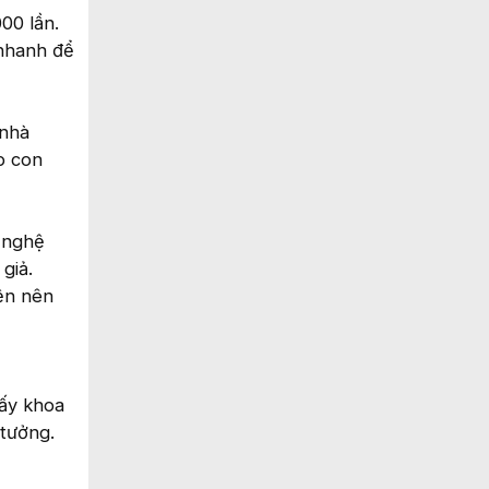
00 lần.
 nhanh để
 nhà
p con
g nghệ
giả.
ện nên
ấy khoa
 tưởng.