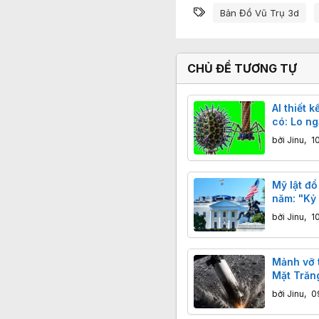
Từ khóa
Bản Đồ Vũ Trụ 3d
CHỦ ĐỀ TƯƠNG TỰ
AI thiết 
có: Lo ng
thế
bởi
Jinu
,
1
Mỹ lật đổ
năm: "Kỷ
và tham 
bởi
Jinu
,
1
nghệ
Mảnh vỡ 
Mặt Trăng
dạt và gi
bởi
Jinu
,
0
ngờ