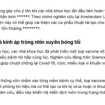
g gây chú ý lớn khi các nhà khoa học lần đầu tiên hoàn
thần kinh ******. Theo nhóm nghiên cứu tại Amsterdam U
n này có thể giúp cải thiện các ca phẫu thuật tái tạo cho
 tổn thương ********.
 kính áp tròng nhìn xuyên bóng tối​
 học, các nhà khoa học đã phát triển một loại vaccine xịt
hiều bệnh hô hấp cùng lúc. Nghiên cứu đăng trên Scienc
 giúp chuột chống lại Covid-19, cúm, nhiều loại vi khuẩn 
n thống vốn nhắm vào từng mầm bệnh cụ thể, loại vaccine
phỏng tín hiệu mà cơ thể tạo ra khi bị virus hoặc vi khu
ên cứu, điều này khiến hệ miễn dịch luôn trong trạng thá