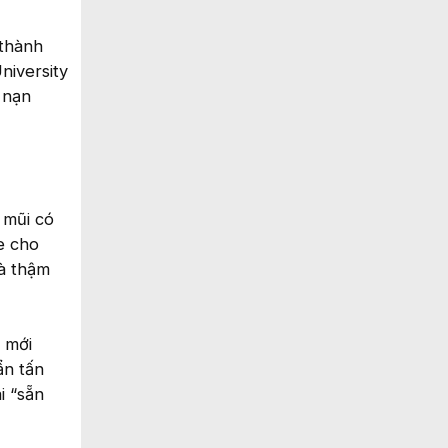
 thành
niversity
 nạn
 mũi có
e cho
và thậm
 mới
ẩn tấn
i “sẵn