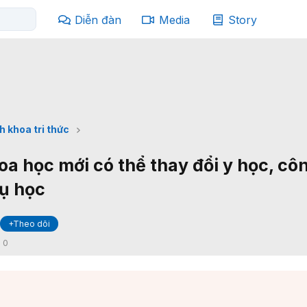
Diễn đàn
Media
Story
h khoa tri thức
oa học mới có thể thay đổi y học, cô
rụ học
+Theo dõi
:
0