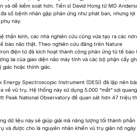
n và dễ kiểm soát hơn. Tiến sĩ David Hong từ MD Anders
 đa số bệnh nhân gặp phản ứng như phát ban, nhưng lợi 
 phụ này.
ệ thần kinh, các nhà nghiên cứu cũng vừa tạo ra các nơ
i tế bào não thật. Theo nghiên cứu đăng trên Nature
on điện tử đã kích hoạt thành công phản ứng từ tế bào 
ng lai của giao diện não máy tính và các bộ phận cấy g
ị giác hoặc thính giác.
rk Energy Spectroscopic Instrument (DESI) đã lập nên b
ra về vũ trụ. Hệ thống này sử dụng 5.000 “mắt” sợi quan
Kitt Peak National Observatory để quan sát hơn 47 triệu t
g dữ liệu này sẽ giúp giải mã năng lượng tối thành phần 
ụ và được cho là nguyên nhân khiến vũ trụ giãn nở ngày