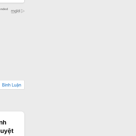
Bình Luận
nh
duyệt