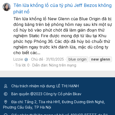
Tên lửa khổng lồ của tỷ phú Jeff Bezos không
phát nổ
Tên lửa khổng lồ New Glenn của Blue Origin đã bị
đóng băng trên bệ phóng hôm nay sau khi một sự
cố hủy bỏ vào phút chót đã làm gián đoạn thử
nghiệm Static Fire được mong đợi từ lâu tại Khu
phức hợp Phóng 36. Các đội đã hủy bỏ chuỗi thử
nghiệm ngay trước khi đánh lửa, mặc dù công ty
cho biết các...
Lizzie
Chủ đề
31/10/2025
blue origin
new
glenn
✔
Trả lời: 0
Diễn đàn:
Nóng trên mạng
Chịu trách nhiệm nội dung: LÊ THỊ HẠNH
Bản quyền @2023 Công ty Cổ phần Bkav
Địa chỉ: Tầng 2, Tòa nhà HH1, Đường Dương Đình Nghệ,
Phường Cầu Giấy, TP Hà Nội