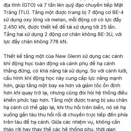
địa tĩnh (GTO) và 7 tấn lên quỹ đạo chuyển tiếp Mặt
Trăng (TLI). Tầng một được trang bị 7 động cơ BE-4
sử dụng oxy lỏng và metan, mỗi động cơ có lực đẩy
2.450 kN, được thiết kế để tái sử dụng tới 25 lần.
Tầng hai sử dụng 2 động cơ chân không BE-3U, với
lực đẩy chân không 778 kN.
Thiết kế tầng một của New Glenn sử dụng các cánh
khí động học toàn động và cánh phụ để hạ cánh
thẳng đứng, có khả năng tái sử dụng. So với cánh lưới,
cấu hình khí động học này cung cấp lực nâng mạnh
hơn, giúp tầng một bay xa hơn và giảm tốc ổn định
hơn khi quay trở lại, nhưng cũng đòi hỏi hệ thống điều
khiển phức tạp hơn. Tầng một được trang bị sáu chân
hạ cánh có thể gập lại, khi thu hồi trên biển, nó sẽ hạ
xuống gần tàu thu hồi rồi di chuyển trực tiếp đến phía
trên tàu để hạ cánh. Giữa các nhiệm vụ, không cần
tháo rời hay thay thế các hệ thống phụ, thời gian