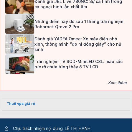
Đánh giá JBL Live 780NC: Sự cá tính trong
cả ngoại hình lẫn chất âm
Những điểm hay dở sau 1 tháng trải nghiệm
Roborock Qrevo 2 Pro
Đánh giá YADEA Omee: Xe máy điện nhỏ
xinh, thông minh “đo ni đóng giày” cho nữ
sinh
Trải nghiệm TV SQD-MiniLED C8L: màu sắc
rực rỡ chưa từng thấy ở TV LCD
Xem thêm
Thuê vps giá rẻ
Chịu trách nhiệm nội dung: LÊ THỊ HẠNH