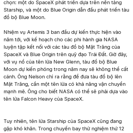
chọn: một do SpaceX phát triển dựa trên nền tảng
Starship, và một do Blue Origin dẫn đầu phát triển tàu
đổ bộ Blue Moon.
Nhiệm vụ Artemis 3 ban đầu dự kiến thực hiện vào
năm tới, với kế hoạch cho các phi hành gia NASA
luyện tập kết nối với các tàu đổ bộ Mặt Trăng của
SpaceX và Blue Origin trên quỹ đạo Trái Đất. Giờ đây,
với vụ nổ của tên lửa New Glenn, tàu đổ bộ Blue
Moon dự kiến phóng trong năm nay sẽ không thể cất
cánh. Ông Nelson chỉ ra rằng để đưa tàu đổ bộ lên
Mặt Trăng, cần một tên lửa có khả năng vận chuyển
mạnh mẽ. Ông cho biết NASA có thể sẽ phải dựa vào
tên lửa Falcon Heavy của SpaceX.
Tuy nhiên, tên lửa Starship của SpaceX cũng đang
gặp khó khăn. Trong chuyến bay thử nghiệm thứ 12