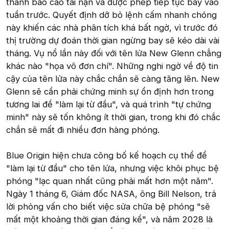
thành báo cáo tai nạn và được phép tiếp tục bay vào
tuần trước. Quyết định dỡ bỏ lệnh cấm nhanh chóng
này khiến các nhà phân tích khá bất ngờ, vì trước đó
thị trường dự đoán thời gian ngừng bay sẽ kéo dài vài
tháng. Vụ nổ lần này đối với tên lửa New Glenn chẳng
khác nào "họa vô đơn chí". Những nghi ngờ về độ tin
cậy của tên lửa này chắc chắn sẽ càng tăng lên. New
Glenn sẽ cần phải chứng minh sự ổn định hơn trong
tương lai để "làm lại từ đầu", và quá trình "tự chứng
minh" này sẽ tốn không ít thời gian, trong khi đó chắc
chắn sẽ mất đi nhiều đơn hàng phóng.
Blue Origin hiện chưa công bố kế hoạch cụ thể để
"làm lại từ đầu" cho tên lửa, nhưng việc khôi phục bệ
phóng "lạc quan nhất cũng phải mất hơn một năm".
Ngày 1 tháng 6, Giám đốc NASA, ông Bill Nelson, trả
lời phỏng vấn cho biết việc sửa chữa bệ phóng "sẽ
mất một khoảng thời gian đáng kể", và năm 2028 là