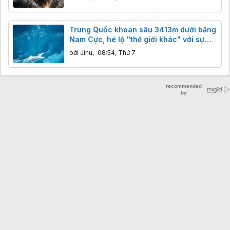
Trung Quốc khoan sâu 3413m dưới băng
Nam Cực, hé lộ "thế giới khác" với sự
sống hàng triệu năm
bởi
Jinu
,
08:54, Thứ 7