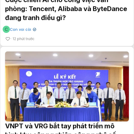
phòng: Tencent, Alibaba và ByteDance
đang tranh điều gì?
C
Con voi còi
✔
12 phút trước
VNPT và VRG bắt tay phát triển mô