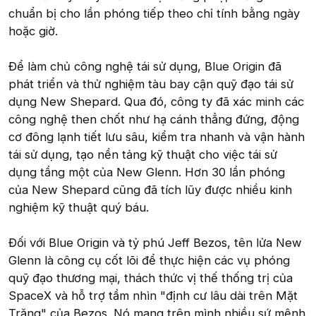
chuẩn bị cho lần phóng tiếp theo chỉ tính bằng ngày
hoặc giờ.
Để làm chủ công nghệ tái sử dụng, Blue Origin đã
phát triển và thử nghiệm tàu bay cận quỹ đạo tái sử
dụng New Shepard. Qua đó, công ty đã xác minh các
công nghệ then chốt như hạ cánh thẳng đứng, động
cơ đông lạnh tiết lưu sâu, kiểm tra nhanh và vận hành
tái sử dụng, tạo nền tảng kỹ thuật cho việc tái sử
dụng tầng một của New Glenn. Hơn 30 lần phóng
của New Shepard cũng đã tích lũy được nhiều kinh
nghiệm kỹ thuật quý báu.
Đối với Blue Origin và tỷ phú Jeff Bezos, tên lửa New
Glenn là công cụ cốt lõi để thực hiện các vụ phóng
quỹ đạo thương mại, thách thức vị thế thống trị của
SpaceX và hỗ trợ tầm nhìn "định cư lâu dài trên Mặt
Trăng" của Bezos. Nó mang trên mình nhiều sứ mệnh