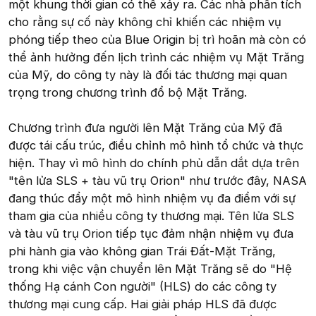
một khung thời gian có thể xảy ra. Các nhà phân tích
cho rằng sự cố này không chỉ khiến các nhiệm vụ
phóng tiếp theo của Blue Origin bị trì hoãn mà còn có
thể ảnh hưởng đến lịch trình các nhiệm vụ Mặt Trăng
của Mỹ, do công ty này là đối tác thương mại quan
trọng trong chương trình đổ bộ Mặt Trăng.
Chương trình đưa người lên Mặt Trăng của Mỹ đã
được tái cấu trúc, điều chỉnh mô hình tổ chức và thực
hiện. Thay vì mô hình do chính phủ dẫn dắt dựa trên
"tên lửa SLS + tàu vũ trụ Orion" như trước đây, NASA
đang thúc đẩy một mô hình nhiệm vụ đa điểm với sự
tham gia của nhiều công ty thương mại. Tên lửa SLS
và tàu vũ trụ Orion tiếp tục đảm nhận nhiệm vụ đưa
phi hành gia vào không gian Trái Đất-Mặt Trăng,
trong khi việc vận chuyển lên Mặt Trăng sẽ do "Hệ
thống Hạ cánh Con người" (HLS) do các công ty
thương mại cung cấp. Hai giải pháp HLS đã được