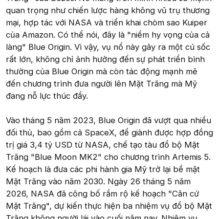
quan trọng như chiến lược hàng không vũ trụ thương
mại, hợp tác với NASA và triển khai chòm sao Kuiper
của Amazon. Có thể nói, đây là "niềm hy vọng của cả
làng" Blue Origin. Vì vậy, vụ nổ này gây ra một cú sốc
rất lớn, không chỉ ảnh hưởng đến sự phát triển bình
thường của Blue Origin mà còn tác động mạnh mẽ
đến chương trình đưa người lên Mặt Trăng mà Mỹ
đang nỗ lực thúc đẩy.
Vào tháng 5 năm 2023, Blue Origin đã vượt qua nhiều
đối thủ, bao gồm cả SpaceX, để giành được hợp đồng
trị giá 3,4 tỷ USD từ NASA, chế tạo tàu đổ bộ Mặt
Trăng "Blue Moon MK2" cho chương trình Artemis 5.
Kế hoạch là đưa các phi hành gia Mỹ trở lại bề mặt
Mặt Trăng vào năm 2030. Ngày 26 tháng 5 năm
2026, NASA đã công bố rầm rộ kế hoạch "Căn cứ
Mặt Trăng", dự kiến thực hiện ba nhiệm vụ đổ bộ Mặt
Trăng không người lái vào cuối năm nay. Nhiệm vụ