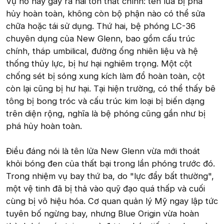
Vụ nổ này gây ra hai tổn thất chính: tên lửa bị phá
hủy hoàn toàn, không còn bộ phận nào có thể sửa
chữa hoặc tái sử dụng. Thứ hai, bệ phóng LC-36
chuyên dụng của New Glenn, bao gồm cấu trúc
chính, tháp umbilical, đường ống nhiên liệu và hệ
thống thủy lực, bị hư hại nghiêm trọng. Một cột
chống sét bị sóng xung kích làm đổ hoàn toàn, cột
còn lại cũng bị hư hại. Tại hiện trường, có thể thấy bê
tông bị bong tróc và cấu trúc kim loại bị biến dạng
trên diện rộng, nghĩa là bệ phóng cũng gần như bị
phá hủy hoàn toàn.
Điều đáng nói là tên lửa New Glenn vừa mới thoát
khỏi bóng đen của thất bại trong lần phóng trước đó.
Trong nhiệm vụ bay thứ ba, do "lực đẩy bất thường",
một vệ tinh đã bị thả vào quỹ đạo quá thấp và cuối
cùng bị vô hiệu hóa. Cơ quan quản lý Mỹ ngay lập tức
tuyên bố ngừng bay, nhưng Blue Origin vừa hoàn