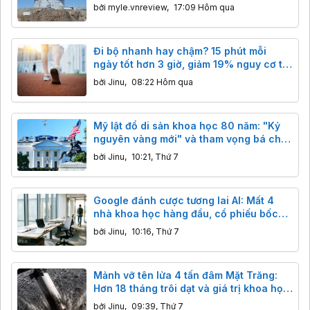
bởi
myle.vnreview
,
17:09 Hôm qua
Đi bộ nhanh hay chậm? 15 phút mỗi
ngày tốt hơn 3 giờ, giảm 19% nguy cơ tử
vong
bởi
Jinu
,
08:22 Hôm qua
Mỹ lật đổ di sản khoa học 80 năm: "Kỷ
nguyên vàng mới" và tham vọng bá chủ
công nghệ
bởi
Jinu
,
10:21, Thứ 7
Google đánh cược tương lai AI: Mất 4
nhà khoa học hàng đầu, cổ phiếu bốc
hơi 190 tỷ USD
bởi
Jinu
,
10:16, Thứ 7
Mảnh vỡ tên lửa 4 tấn đâm Mặt Trăng:
Hơn 18 tháng trôi dạt và giá trị khoa học
bất ngờ
bởi
Jinu
,
09:39, Thứ 7