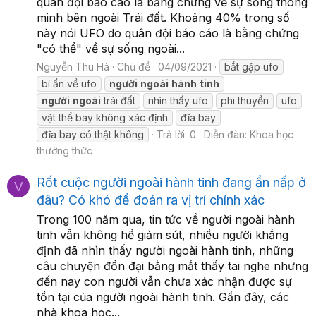
quân đội báo cáo là bằng chứng về sự sống thông
minh bên ngoài Trái đất. Khoảng 40% trong số
này nói UFO do quân đội báo cáo là bằng chứng
"có thể" về sự sống ngoài...
Nguyễn Thu Hà
Chủ đề
04/09/2021
bắt gặp ufo
bí ẩn về ufo
người
ngoài
hành
tinh
người
ngoài
trái đất
nhìn thấy ufo
phi thuyền
ufo
vật thể bay không xác định
đĩa bay
đĩa bay có thật không
Trả lời: 0
Diễn đàn:
Khoa học
thường thức
Rốt cuộc người ngoài hành tinh đang ẩn nấp ở
V
đâu? Có khó để đoán ra vị trí chính xác
Trong 100 năm qua, tin tức về người ngoài hành
tinh vẫn không hề giảm sút, nhiều người khẳng
định đã nhìn thấy người ngoài hành tinh, những
câu chuyện đồn đại bằng mắt thấy tai nghe nhưng
đến nay con người vẫn chưa xác nhận được sự
tồn tại của người ngoài hành tinh. Gần đây, các
nhà khoa học...