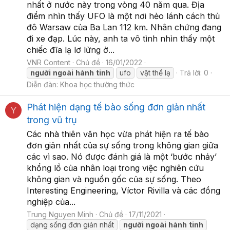
nhất ở nước này trong vòng 40 năm qua. Địa
điểm nhìn thấy UFO là một nơi hẻo lánh cách thủ
đô Warsaw của Ba Lan 112 km. Nhân chứng đang
đi xe đạp. Lúc này, anh ta vô tình nhìn thấy một
chiếc đĩa lạ lơ lửng ở...
VNR Content
Chủ đề
16/01/2022
người
ngoài
hành
tinh
ufo
vật thể lạ
Trả lời: 0
Diễn đàn:
Khoa học thường thức
Phát hiện dạng tế bào sống đơn giản nhất
Y
trong vũ trụ
Các nhà thiên văn học vừa phát hiện ra tế bào
đơn giản nhất của sự sống trong không gian giữa
các vì sao. Nó được đánh giá là một ‘bước nhảy’
khổng lồ của nhân loại trong việc nghiên cứu
không gian và nguồn gốc của sự sống. Theo
Interesting Engineering, Víctor Rivilla và các đồng
nghiệp của...
Trung Nguyen Minh
Chủ đề
17/11/2021
dạng sống đơn giản nhất
người
ngoài
hành
tinh