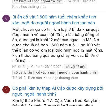
tìm kiếm sự sống
ngoài
trái đất
Trả lời: 0
Diễn đàn:
Khoa học thường thức
Bí ẩn cổ vật 1.600 năm tuổi chặm khắc tinh
V
xảo, ngỡ do người ngoài hành tinh tạo nên
Một chuyên gia dò tìm kim loại ở Bỉ đã khai quật
được mảnh vỡ của một đồ tạo tác bằng đồng bí
ẩn, được gọi là khối 12 mặt của người La Mã. Nó
được cho là đã hơn 1.600 năm tuổi. Hơn 100 vật
thể bí ẩn có vỏ kim loại đúc hình học 12 mặt rỗng,
kích thước bằng quả bóng chày với các lỗ lớn ở
mỗi mặt...
Hải Đường
Chủ đề
21/10/2022
cổ vật 12 mặt
cổ vật bí ẩn
cổ vật la mã
người
ngoài
hành
tinh
Trả lời: 0
Diễn đàn:
Khoa học thường thức
Có phải kim tự tháp Ai Cập được xây dựng bởi
N
người ngoài hành tinh?
Kim tự tháp Khufu ở Ai Cập, Vườn treo Babylon,
Đền thờ Artemis, Tượng thần Zeus trên đỉnh