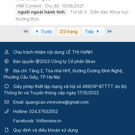
VNR Content
Chủ đề
13/08/2021
người
ngoài
hành
tinh
Trả lời: 0
Diễn đàn:
Khoa học
thường thức
First
Last
Trước
2/3 trang
Tiếp
Chịu trách nhiệm nội dung: LÊ THỊ HẠNH
Bản quyền @2023 Công ty Cổ phần Bkav
Địa chỉ: Tầng 2, Tòa nhà HH1, Đường Dương Đình Nghệ,
Phường Cầu Giấy, TP Hà Nội
Giấy phép thiết lập mạng xã hội số 499/GP-BTTTT
do Bộ
Thông tin và Truyền thông cấp ngày 17/10/2022
Email:
quangcao.vnreview@gmail.com
Hotline:
024.37632552
Facebook:
VnReview.vn
Quy định và điều khoản sử dụng