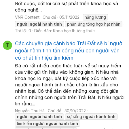
Rốt cuộc, cốt lõi của sự phát triển khoa học và
công nghệ...
VNR Content
Chủ đề
05/11/2022
năng lượng
người
ngoài
hành
tinh
phản ứng tổng hợp hạt nhân
Trả lời: 0
Diễn đàn:
Khoa học thường thức
Các chuyên gia cảnh báo Trái Đất sẽ bị người
T
ngoài hành tinh tấn công nếu con người vẫn
cố phát tín hiệu tìm kiếm
Đã có rất nhiều cuộc thảo luận về sự nguy hiểm
của việc gửi tín hiệu vào không gian. Nhiều nhà
khoa học lo ngại, bất kỳ cuộc tiếp xúc nào với
người ngoài hành tinh chắc chắn là tin xấu cho
nhân loại. Có thể dẫn đến những xung đột giữa
chính những con người trên Trái Đất. Nhiều người
tin rằng...
Nguyễn Thu Hà
Chủ đề
30/10/2022
người
ngoài
hành
tinh
sự sống
ngoài
hành
tinh
tìm kiếm
người
ngoài
hành
tinh