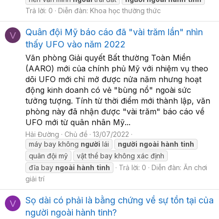
Trả lời: 0
Diễn đàn:
Khoa học thường thức
Quân đội Mỹ báo cáo đã "vài trăm lần" nhìn
V
thấy UFO vào năm 2022
Văn phòng Giải quyết Bất thường Toàn Miền
(AARO) mới của chính phủ Mỹ với nhiệm vụ theo
dõi UFO mới chỉ mở được nửa năm nhưng hoạt
động kinh doanh có vẻ "bùng nổ" ngoài sức
tưởng tượng. Tính từ thời điểm mới thành lập, văn
phòng này đã nhận được "vài trăm" báo cáo về
UFO mới từ quân nhân Mỹ...
Hải Đường
Chủ đề
13/07/2022
máy bay không
người
lái
người
ngoài
hành
tinh
quân đội mỹ
vật thể bay không xác định
đĩa bay
ngoài
hành
tinh
Trả lời: 0
Diễn đàn:
Ăn chơi
giải trí
Sọ dài có phải là bằng chứng về sự tồn tại của
V
người ngoài hành tinh?