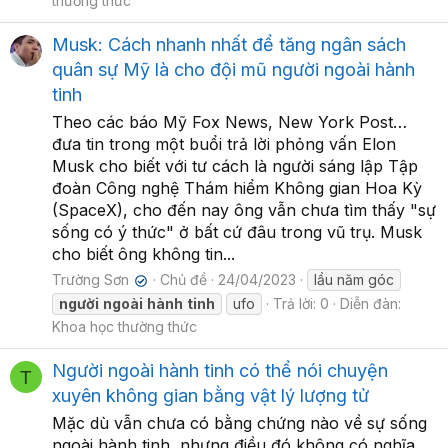
thường thức
Musk: Cách nhanh nhất để tăng ngân sách
quân sự Mỹ là cho đội mũ người ngoài hành
tinh
Theo các báo Mỹ Fox News, New York Post…
đưa tin trong một buổi trả lời phỏng vấn Elon
Musk cho biết với tư cách là người sáng lập Tập
đoàn Công nghệ Thám hiểm Không gian Hoa Kỳ
(SpaceX), cho đến nay ông vẫn chưa tìm thấy "sự
sống có ý thức" ở bất cứ đâu trong vũ trụ. Musk
cho biết ông không tin...
Trường Sơn
Chủ đề
24/04/2023
lầu năm góc
✔
người
ngoài
hành
tinh
ufo
Trả lời: 0
Diễn đàn:
Khoa học thường thức
Người ngoài hành tinh có thể nói chuyện
T
xuyên không gian bằng vật lý lượng tử
Mặc dù vẫn chưa có bằng chứng nào về sự sống
ngoài hành tinh, nhưng điều đó không có nghĩa