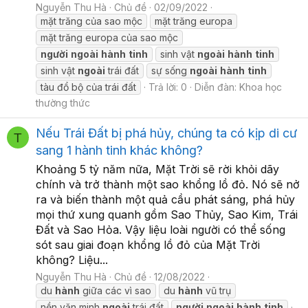
Nguyễn Thu Hà
Chủ đề
02/09/2022
mặt trăng của sao mộc
mặt trăng europa
mặt trăng europa của sao mộc
người
ngoài
hành
tinh
sinh vật
ngoài
hành
tinh
sinh vật
ngoài
trái đất
sự sống
ngoài
hành
tinh
tàu đổ bộ của trái đất
Trả lời: 0
Diễn đàn:
Khoa học
thường thức
Nếu Trái Đất bị phá hủy, chúng ta có kịp di cư
T
sang 1 hành tinh khác không?
Khoảng 5 tỷ năm nữa, Mặt Trời sẽ rời khỏi dãy
chính và trở thành một sao khổng lồ đỏ. Nó sẽ nở
ra và biến thành một quả cầu phát sáng, phá hủy
mọi thứ xung quanh gồm Sao Thủy, Sao Kim, Trái
Đất và Sao Hỏa. Vậy liệu loài người có thể sống
sót sau giai đoạn khổng lồ đỏ của Mặt Trời
không? Liệu...
Nguyễn Thu Hà
Chủ đề
12/08/2022
du
hành
giữa các vì sao
du
hành
vũ trụ
nền văn minh
ngoài
trái đất
người
ngoài
hành
tinh