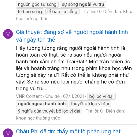
nguồn gốc sự sống
sự sống
ngoài
vũ trụ
tế bào sống
tế bào sự sống
Trả lời: 0
Diễn đàn:
Khoa
học thường thức
Giả thuyết đáng sợ về người ngoài hành tinh
V
và ngày tận thế
Hãy tưởng tượng rằng người ngoài hành tinh là
hoàn toàn có thật, sẽ ra sao nếu người ngoài
hành tinh xâm chiếm Trái Đất? Một trận chiến ác
liệt và hoành tráng như trong phim khoa học viễn
tưởng sẽ xảy ra ư? Rất có thể là không phải như
vậy! Sẽ ra sao nếu loài người chẳng hề cô đơn
trong vũ trụ...
VNR Content
Chủ đề
07/11/2021
bộ lọc vĩ đại
người
ngoài
hành
tinh
thuyết bộ lọc vĩ đại
ý nghĩa của thuyết bộ lọc vĩ đại
Trả lời: 0
Diễn đàn:
Khoa học thường thức
Châu Phi đã tìm thấy một lò phản ứng hạt
V