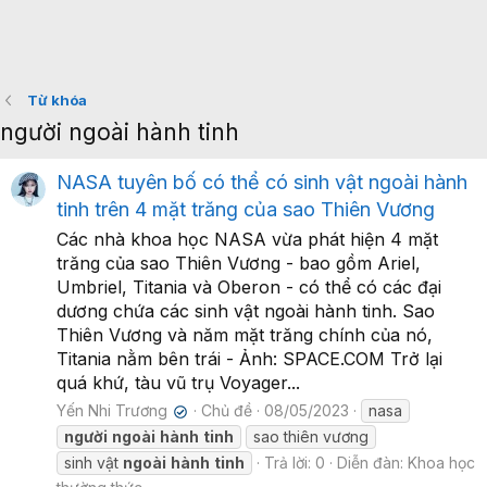
Từ khóa
người ngoài hành tinh
NASA tuyên bố có thể có sinh vật ngoài hành
tinh trên 4 mặt trăng của sao Thiên Vương
Các nhà khoa học NASA vừa phát hiện 4 mặt
trăng của sao Thiên Vương - bao gồm Ariel,
Umbriel, Titania và Oberon - có thể có các đại
dương chứa các sinh vật ngoài hành tinh. Sao
Thiên Vương và năm mặt trăng chính của nó,
Titania nằm bên trái - Ảnh: SPACE.COM Trở lại
quá khứ, tàu vũ trụ Voyager...
Yến Nhi Trương
Chủ đề
08/05/2023
nasa
✔
người
ngoài
hành
tinh
sao thiên vương
sinh vật
ngoài
hành
tinh
Trả lời: 0
Diễn đàn:
Khoa học