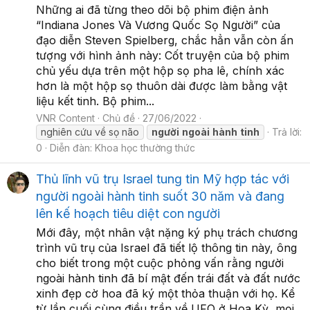
Những ai đã từng theo dõi bộ phim điện ảnh
“Indiana Jones Và Vương Quốc Sọ Người” của
đạo diễn Steven Spielberg, chắc hẳn vẫn còn ấn
tượng với hình ảnh này: Cốt truyện của bộ phim
chủ yếu dựa trên một hộp sọ pha lê, chính xác
hơn là một hộp sọ thuôn dài được làm bằng vật
liệu kết tinh. Bộ phim...
VNR Content
Chủ đề
27/06/2022
nghiên cứu về sọ não
người
ngoài
hành
tinh
Trả lời:
0
Diễn đàn:
Khoa học thường thức
Thủ lĩnh vũ trụ Israel tung tin Mỹ hợp tác với
người ngoài hành tinh suốt 30 năm và đang
lên kế hoạch tiêu diệt con người
Mới đây, một nhân vật nặng ký phụ trách chương
trình vũ trụ của Israel đã tiết lộ thông tin này, ông
cho biết trong một cuộc phỏng vấn rằng người
ngoài hành tinh đã bí mật đến trái đất và đất nước
xinh đẹp cờ hoa đã ký một thỏa thuận với họ. Kể
từ lần cuối cùng điều trần về UFO ở Hoa Kỳ, mọi...