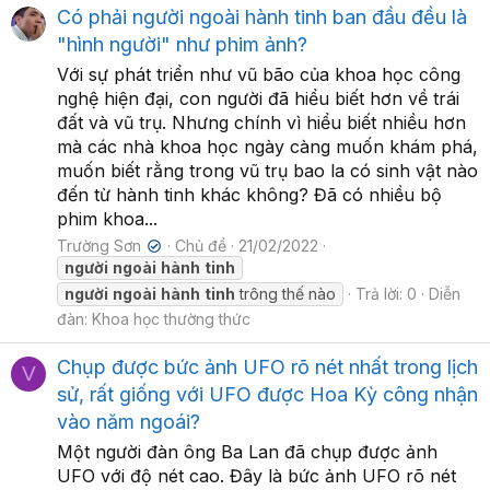
Có phải người ngoài hành tinh ban đầu đều là
"hình người" như phim ảnh?
Với sự phát triển như vũ bão của khoa học công
nghệ hiện đại, con người đã hiểu biết hơn về trái
đất và vũ trụ. Nhưng chính vì hiểu biết nhiều hơn
mà các nhà khoa học ngày càng muốn khám phá,
muốn biết rằng trong vũ trụ bao la có sinh vật nào
đến từ hành tinh khác không? Đã có nhiều bộ
phim khoa...
Trường Sơn
Chủ đề
21/02/2022
✔
người
ngoài
hành
tinh
người
ngoài
hành
tinh
trông thế nào
Trả lời: 0
Diễn
đàn:
Khoa học thường thức
Chụp được bức ảnh UFO rõ nét nhất trong lịch
V
sử, rất giống với UFO được Hoa Kỳ công nhận
vào năm ngoái?
Một người đàn ông Ba Lan đã chụp được ảnh
UFO với độ nét cao. Đây là bức ảnh UFO rõ nét