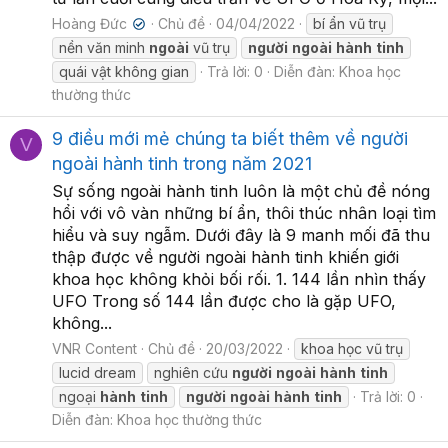
Hoàng Đức
Chủ đề
04/04/2022
bí ẩn vũ trụ
✔
nền văn minh
ngoài
vũ trụ
người
ngoài
hành
tinh
quái vật không gian
Trả lời: 0
Diễn đàn:
Khoa học
thường thức
9 điều mới mẻ chúng ta biết thêm về người
V
ngoài hành tinh trong năm 2021
Sự sống ngoài hành tinh luôn là một chủ đề nóng
hổi với vô vàn những bí ẩn, thôi thúc nhân loại tìm
hiểu và suy ngẫm. Dưới đây là 9 manh mối đã thu
thập được về người ngoài hành tinh khiến giới
khoa học không khỏi bối rối. 1. 144 lần nhìn thấy
UFO Trong số 144 lần được cho là gặp UFO,
không...
VNR Content
Chủ đề
20/03/2022
khoa học vũ trụ
lucid dream
nghiên cứu
người
ngoài
hành
tinh
ngoại
hành
tinh
người
ngoài
hành
tinh
Trả lời: 0
Diễn đàn:
Khoa học thường thức