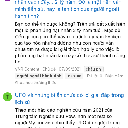
nhân cách đây... 2 tỷ năm! Đó là một nền văn
minh tiền sử, hay là tàn tích của người ngoài
hành tinh?
Bạn có thể tin được không? Trên trái đất xuất hiện
một lò phản ứng hạt nhân 2 tỷ năm tuổi. Mặc dù
điều gì cũng có thể xảy ra dưới tác phẩm kỳ diệu
của tạo hóa nhưng dường như con người vẫn
chưa tìm ra được lời giải thích hợp lý cho việc lò
phản ứng hạt nhân lần này có thực sự thành công
bởi...
VNR Content
Chủ đề
07/09/2021
châu phi
người
ngoài
hành
tinh
uranium
Trả lời: 0
Diễn đàn:
Khoa học thường thức
UFO và những bí ẩn chưa có lời giải đáp trong
T
lịch sử
Theo một báo cáo nghiên cứu năm 2021 của
Trung tâm Nghiên cứu Pew, hơn một nửa số
người Mỹ coi việc nhìn thấy UFO do người trong