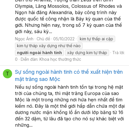
Olympia, Lăng Mossolos, Colossus of Rhodes và
Ngọn hải đăng Alexandria, bảy công trình này
được quốc tế công nhận là Bảy kỳ quan của thế
giới. Nhưng hiện nay, trong số 7 kỳ quan của thế
giới này, sáu kỳ...
Ngọc Ánh
Chủ đề
05/10/2022
kim tự thấp ai cập
kim tự tháp xây dựng như thế nào
người
ngoài
hành
tinh
xây dựng kim tự tháp
Trả lời:
0
Diễn đàn:
Khoa học thường thức
Sự sống ngoài hành tinh có thể xuất hiện trên
T
mặt trăng sao Mộc
Nếu sự sống ngoài hành tinh tồn tại trong hệ mặt
trời của chúng ta, thì mặt trăng Europa của sao
Mộc là một trong những nơi hứa hẹn nhất để tìm
kiếm nó. Đây là một thế giới hấp dẫn chứa một đại
dương nước mặn khổng lồ ẩn dưới lớp băng từ 16
đến 32 dặm, từ lâu đã tạo cho nó sự khác biệt với
những...