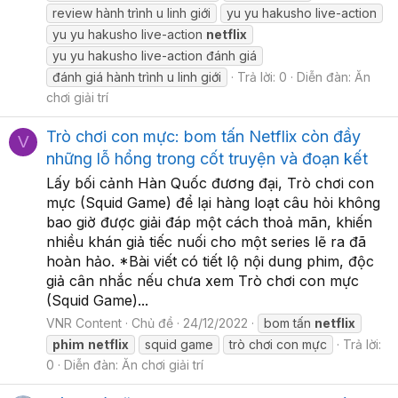
review hành trình u linh giới
yu yu hakusho live-action
yu yu hakusho live-action
netflix
yu yu hakusho live-action đánh giá
đánh giá hành trình u linh giới
Trả lời: 0
Diễn đàn:
Ăn
chơi giải trí
Trò chơi con mực: bom tấn Netflix còn đầy
V
những lỗ hổng trong cốt truyện và đoạn kết
Lấy bối cảnh Hàn Quốc đương đại, Trò chơi con
mực (Squid Game) để lại hàng loạt câu hỏi không
bao giờ được giải đáp một cách thoả mãn, khiến
nhiều khán giả tiếc nuối cho một series lẽ ra đã
hoàn hảo. *Bài viết có tiết lộ nội dung phim, độc
giả cân nhắc nếu chưa xem Trò chơi con mực
(Squid Game)...
VNR Content
Chủ đề
24/12/2022
bom tấn
netflix
phim
netflix
squid game
trò chơi con mực
Trả lời:
0
Diễn đàn:
Ăn chơi giải trí