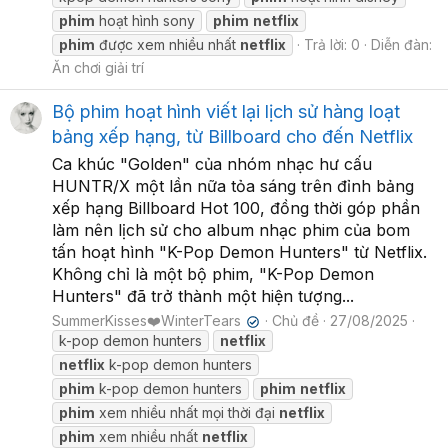
phim
hoạt hình sony
phim
netflix
phim
được xem nhiều nhất
netflix
Trả lời: 0
Diễn đàn:
Ăn chơi giải trí
Bộ phim hoạt hình viết lại lịch sử hàng loạt
bảng xếp hạng, từ Billboard cho đến Netflix
Ca khúc "Golden" của nhóm nhạc hư cấu
HUNTR/X một lần nữa tỏa sáng trên đỉnh bảng
xếp hạng Billboard Hot 100, đồng thời góp phần
làm nên lịch sử cho album nhạc phim của bom
tấn hoạt hình "K-Pop Demon Hunters" từ Netflix.
Không chỉ là một bộ phim, "K-Pop Demon
Hunters" đã trở thành một hiện tượng...
SummerKisses❤️WinterTears
Chủ đề
27/08/2025
✔
k-pop demon hunters
netflix
netflix
k-pop demon hunters
phim
k-pop demon hunters
phim
netflix
phim
xem nhiều nhất mọi thời đại
netflix
phim
xem nhiều nhất
netflix