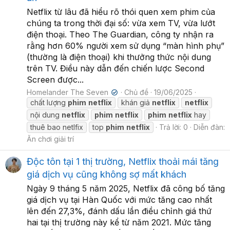
Netflix từ lâu đã hiểu rõ thói quen xem phim của
chúng ta trong thời đại số: vừa xem TV, vừa lướt
điện thoại. Theo The Guardian, công ty nhận ra
rằng hơn 60% người xem sử dụng “màn hình phụ”
(thường là điện thoại) khi thưởng thức nội dung
trên TV. Điều này dẫn đến chiến lược Second
Screen được...
Homelander The Seven
Chủ đề
19/06/2025
✔
chất lượng
phim
netflix
khán giả
netflix
netflix
nội dung
netflix
phim
netflix
phim
netflix
hay
thuê bao netlfix
top
phim
netflix
Trả lời: 0
Diễn đàn:
Ăn chơi giải trí
Độc tôn tại 1 thị trường, Netflix thoải mái tăng
giá dịch vụ cũng không sợ mất khách
Ngày 9 tháng 5 năm 2025, Netflix đã công bố tăng
giá dịch vụ tại Hàn Quốc với mức tăng cao nhất
lên đến 27,3%, đánh dấu lần điều chỉnh giá thứ
hai tại thị trường này kể từ năm 2021. Mức tăng