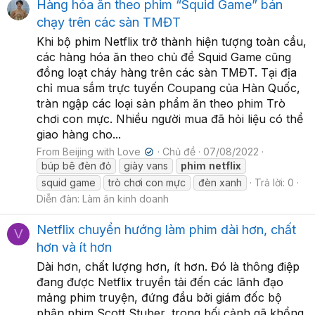
Hàng hóa ăn theo phim “Squid Game” bán
chạy trên các sàn TMĐT
Khi bộ phim Netflix trở thành hiện tượng toàn cầu,
các hàng hóa ăn theo chủ đề Squid Game cũng
đồng loạt cháy hàng trên các sàn TMĐT. Tại địa
chỉ mua sắm trực tuyến Coupang của Hàn Quốc,
tràn ngập các loại sản phẩm ăn theo phim Trò
chơi con mực. Nhiều người mua đã hỏi liệu có thể
giao hàng cho...
From Beijing with Love
Chủ đề
07/08/2022
✔
búp bê đèn đỏ
giày vans
phim
netflix
squid game
trò chơi con mực
đèn xanh
Trả lời: 0
Diễn đàn:
Làm ăn kinh doanh
Netflix chuyển hướng làm phim dài hơn, chất
V
hơn và ít hơn
Dài hơn, chất lượng hơn, ít hơn. Đó là thông điệp
đang được Netflix truyền tải đến các lãnh đạo
mảng phim truyện, đứng đầu bởi giám đốc bộ
phận phim Scott Stuber, trong bối cảnh gã khổng