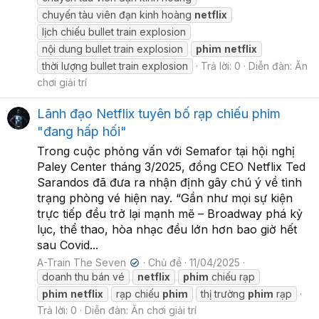
chuyến tàu viên đạn kinh hoàng
netflix
lịch chiếu bullet train explosion
nội dung bullet train explosion
phim
netflix
thời lượng bullet train explosion
Trả lời: 0
Diễn đàn:
Ăn
chơi giải trí
Lãnh đạo Netflix tuyên bố rạp chiếu phim
"đang hấp hối"
Trong cuộc phỏng vấn với Semafor tại hội nghị
Paley Center tháng 3/2025, đồng CEO Netflix Ted
Sarandos đã đưa ra nhận định gây chú ý về tình
trạng phòng vé hiện nay. “Gần như mọi sự kiện
trực tiếp đều trở lại mạnh mẽ – Broadway phá kỷ
lục, thể thao, hòa nhạc đều lớn hơn bao giờ hết
sau Covid...
A-Train The Seven
Chủ đề
11/04/2025
✔
doanh thu bán vé
netflix
phim
chiếu rạp
phim
netflix
rạp chiếu
phim
thị trường
phim
rạp
Trả lời: 0
Diễn đàn:
Ăn chơi giải trí