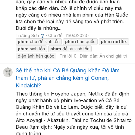
dẫn, gay cấn với nhiều chủ đề được bàn luận
khắp các diễn đàn. Có lẽ chính vì điều này mà
ngày càng có nhiều nhà làm phim của Hàn Quốc
lựa chọn thể loại này để sáng tạo và phát triển.
Dưới đây là những...
Trường Sơn
Chủ đề
11/04/2023
✔
phim
chủ đề sinh tồn
phim
hàn quốc
phim
netflix
phim
sinh tồn
phim
đề tài sinh tồn
điện ảnh hàn quốc
Trả lời: 0
Diễn đàn:
Ăn chơi giải trí
Sẽ thế nào khi Cô Bé Quàng Khăn Đỏ làm
thám tử, phá án chẳng kém gì Conan,
Kindaichi?
Theo thông tin Hoyaho Japan, Netflix đã ấn định
ngày phát hành bộ phim live-action về Cô Bé
Quàng Khăn Đỏ và Lọ Lem. Được biết, đây là dự
án chuyển thể từ tiểu thuyết cùng tên của tác giả
Aito Aoyagi - Akazukin, Tabi no Tochu de Shitai to
Deau (tạm dịch: Ngày xửa ngày xưa, tôi vô tình
đụng trúng...