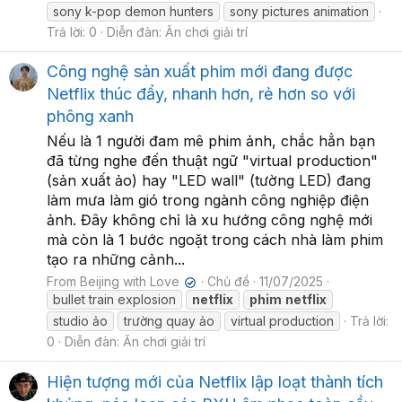
sony k-pop demon hunters
sony pictures animation
Trả lời: 0
Diễn đàn:
Ăn chơi giải trí
Công nghệ sản xuất phim mới đang được
Netflix thúc đẩy, nhanh hơn, rẻ hơn so với
phông xanh
Nếu là 1 người đam mê phim ảnh, chắc hẳn bạn
đã từng nghe đến thuật ngữ "virtual production"
(sản xuất ảo) hay "LED wall" (tường LED) đang
làm mưa làm gió trong ngành công nghiệp điện
ảnh. Đây không chỉ là xu hướng công nghệ mới
mà còn là 1 bước ngoặt trong cách nhà làm phim
tạo ra những cảnh...
From Beijing with Love
Chủ đề
11/07/2025
✔
bullet train explosion
netflix
phim
netflix
studio ảo
trường quay ảo
virtual production
Trả lời:
0
Diễn đàn:
Ăn chơi giải trí
Hiện tượng mới của Netflix lập loạt thành tích