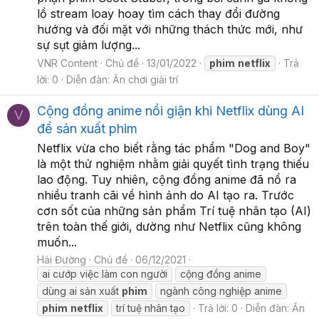
lồ stream loay hoay tìm cách thay đổi đường
hướng và đối mặt với những thách thức mới, như
sự sụt giảm lượng...
VNR Content
Chủ đề
13/01/2022
phim
netflix
Trả
lời: 0
Diễn đàn:
Ăn chơi giải trí
Cộng đồng anime nổi giận khi Netflix dùng AI
V
để sản xuất phim
Netflix vừa cho biết rằng tác phẩm "Dog and Boy"
là một thử nghiệm nhằm giải quyết tình trạng thiếu
lao động. Tuy nhiên, cộng đồng anime đã nổ ra
nhiều tranh cãi về hình ảnh do AI tạo ra. Trước
cơn sốt của những sản phẩm Trí tuệ nhân tạo (AI)
trên toàn thế giới, dường như Netflix cũng không
muốn...
Hải Đường
Chủ đề
06/12/2021
ai cướp việc làm con người
cộng đồng anime
dùng ai sản xuất
phim
ngành công nghiệp anime
phim
netflix
trí tuệ nhân tạo
Trả lời: 0
Diễn đàn:
Ăn