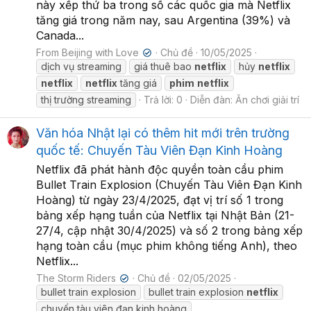
này xếp thứ ba trong số các quốc gia mà Netflix
tăng giá trong năm nay, sau Argentina (39%) và
Canada...
From Beijing with Love
Chủ đề
10/05/2025
✔
dịch vụ streaming
giá thuê bao
netflix
hủy
netflix
netflix
netflix
tăng giá
phim
netflix
thị trường streaming
Trả lời: 0
Diễn đàn:
Ăn chơi giải trí
Văn hóa Nhật lại có thêm hit mới trên trường
quốc tế: Chuyến Tàu Viên Đạn Kinh Hoàng
Netflix đã phát hành độc quyền toàn cầu phim
Bullet Train Explosion (Chuyến Tàu Viên Đạn Kinh
Hoàng) từ ngày 23/4/2025, đạt vị trí số 1 trong
bảng xếp hạng tuần của Netflix tại Nhật Bản (21-
27/4, cập nhật 30/4/2025) và số 2 trong bảng xếp
hạng toàn cầu (mục phim không tiếng Anh), theo
Netflix...
The Storm Riders
Chủ đề
02/05/2025
✔
bullet train explosion
bullet train explosion
netflix
chuyến tàu viên đạn kinh hoàng