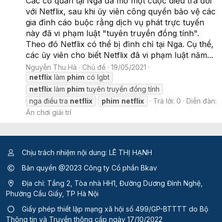
Các cơ quan tại Nga đã mở một cuộc điều tra đối
với Netflix, sau khi ủy viên công quyền bảo vệ các
gia đình cáo buộc rằng dịch vụ phát trực tuyến
này đã vi phạm luật "tuyên truyền đồng tính".
Theo đó Netflix có thể bị đình chỉ tại Nga. Cụ thể,
các ủy viên cho biết Netflix đã vi phạm luật năm...
Nguyễn Thu Hà
Chủ đề
19/05/2021
netflix
làm
phim
có lgbt
netflix
làm
phim
tuyên truyền đồng tính
nga điều tra
netflix
phim
netflix
Trả lời: 0
Diễn đàn:
Ăn chơi giải trí
Chịu trách nhiệm nội dung: LÊ THỊ HẠNH
Bản quyền @2023 Công ty Cổ phần Bkav
Địa chỉ: Tầng 2, Tòa nhà HH1, Đường Dương Đình Nghệ,
Phường Cầu Giấy, TP Hà Nội
Giấy phép thiết lập mạng xã hội số 499/GP-BTTTT
do Bộ
Thông tin và Truyền thông cấp ngày 17/10/2022