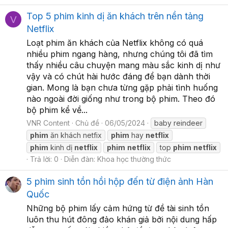
Top 5 phim kinh dị ăn khách trên nền tảng
V
Netflix
Loạt phim ăn khách của Netflix không có quá
nhiều phim ngang hàng, nhưng chúng tôi đã tìm
thấy nhiều câu chuyện mang màu sắc kinh dị như
vậy và có chút hài hước đáng để bạn dành thời
gian. Mong là bạn chưa từng gặp phải tình huống
nào ngoài đời giống như trong bộ phim. Theo đó
bộ phim kể về...
VNR Content
Chủ đề
06/05/2024
baby reindeer
phim
ăn khách netfix
phim
hay
netflix
phim
kinh dị
netflix
phim
netflix
top
phim
netflix
Trả lời: 0
Diễn đàn:
Khoa học thường thức
5 phim sinh tồn hồi hộp đến từ điện ảnh Hàn
Quốc
Những bộ phim lấy cảm hứng từ đề tài sinh tồn
luôn thu hút đông đảo khán giả bởi nội dung hấp