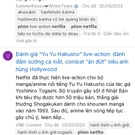
SummerKisses❤️WinterTears
Chủ đề
25/04/2023
✔
akazukin
hashimoto kanna
hashimoto kanna cô bé quàng khăn đỏ
phim
live-action
netflix
phim
netflix
tabi no tochu de shitai to deau
Trả lời: 0
Diễn đàn:
Ăn
chơi giải trí
Đánh giá “Yu Yu Hakusho” live-action: đánh
V
đấm sướng cả mắt, combat “ăn đứt” siêu anh
hùng Hollywood
Netflix đã thực hiện live-action cho bộ
manga/anime nổi tiếng Yu Yu Hakusho của tác giả
Yoshihiro Togashi. Bộ truyện gây sốt ở Nhật Bản
khi tiêu thụ được hơn 50 triệu bản, thắng giải
thưởng Shogakukan dành cho shounen manga
vào năm 1993. Sau đó, anime lên sóng tiếp tục
gây chú ý, leien tiếp...
VNR Content
Chủ đề
02/01/2024
hành trình u linh giới
hành trình u linh giới togashi
phim
netflix