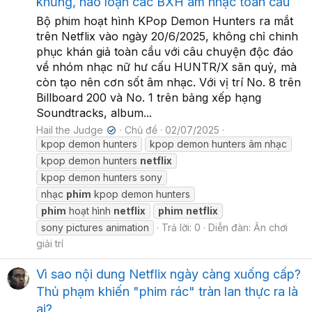
khủng, náo loạn các BXH âm nhạc toàn cầu
Bộ phim hoạt hình KPop Demon Hunters ra mắt
trên Netflix vào ngày 20/6/2025, không chỉ chinh
phục khán giả toàn cầu với câu chuyện độc đáo
về nhóm nhạc nữ hư cấu HUNTR/X săn quỷ, mà
còn tạo nên cơn sốt âm nhạc. Với vị trí No. 8 trên
Billboard 200 và No. 1 trên bảng xếp hạng
Soundtracks, album...
Hail the Judge
Chủ đề
02/07/2025
✔
kpop demon hunters
kpop demon hunters âm nhạc
kpop demon hunters
netflix
kpop demon hunters sony
nhạc
phim
kpop demon hunters
phim
hoạt hình
netflix
phim
netflix
sony pictures animation
Trả lời: 0
Diễn đàn:
Ăn chơi
giải trí
Vì sao nội dung Netflix ngày càng xuống cấp?
Thủ phạm khiến "phim rác" tràn lan thực ra là
ai?