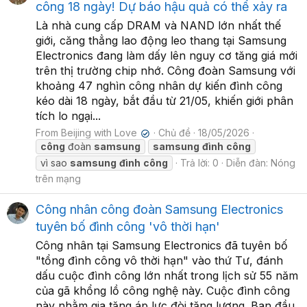
công 18 ngày! Dự báo hậu quả có thể xảy ra
Là nhà cung cấp DRAM và NAND lớn nhất thế
giới, căng thẳng lao động leo thang tại Samsung
Electronics đang làm dấy lên nguy cơ tăng giá mới
trên thị trường chip nhớ. Công đoàn Samsung với
khoảng 47 nghìn công nhân dự kiến đình công
kéo dài 18 ngày, bắt đầu từ 21/05, khiến giới phân
tích lo ngại...
From Beijing with Love
Chủ đề
18/05/2026
✔
công
đoàn
samsung
samsung
đình
công
vì sao
samsung
đình
công
Trả lời: 0
Diễn đàn:
Nóng
trên mạng
Công nhân công đoàn Samsung Electronics
tuyên bố đình công 'vô thời hạn'
Công nhân tại Samsung Electronics đã tuyên bố
"tổng đình công vô thời hạn" vào thứ Tư, đánh
dấu cuộc đình công lớn nhất trong lịch sử 55 năm
của gã khổng lồ công nghệ này. Cuộc đình công
này nhằm gia tăng áp lực đòi tăng lương. Ban đầu,