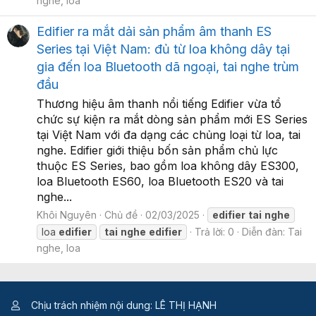
nghe, loa
Edifier ra mắt dải sản phẩm âm thanh ES
Series tại Việt Nam: đủ từ loa không dây tại
gia đến loa Bluetooth dã ngoại, tai nghe trùm
đầu
Thương hiệu âm thanh nổi tiếng Edifier vừa tổ
chức sự kiện ra mắt dòng sản phẩm mới ES Series
tại Việt Nam với đa dạng các chủng loại từ loa, tai
nghe. Edifier giới thiệu bốn sản phẩm chủ lực
thuộc ES Series, bao gồm loa không dây ES300,
loa Bluetooth ES60, loa Bluetooth ES20 và tai
nghe...
Khôi Nguyên
Chủ đề
02/03/2025
edifier
tai
nghe
loa
edifier
tai
nghe
edifier
Trả lời: 0
Diễn đàn:
Tai
nghe, loa
Chịu trách nhiệm nội dung: LÊ THỊ HẠNH