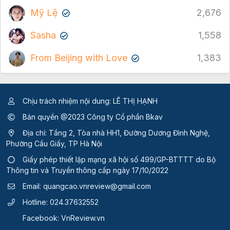
Mỹ Lệ
2,676
✔
Sasha
1,558
✔
From Beijing with Love
1,383
✔
Chịu trách nhiệm nội dung: LÊ THỊ HẠNH
Bản quyền @2023 Công ty Cổ phần Bkav
Địa chỉ: Tầng 2, Tòa nhà HH1, Đường Dương Đình Nghệ,
Phường Cầu Giấy, TP Hà Nội
Giấy phép thiết lập mạng xã hội số 499/GP-BTTTT
do Bộ
Thông tin và Truyền thông cấp ngày 17/10/2022
Email:
quangcao.vnreview@gmail.com
Hotline:
024.37632552
Facebook:
VnReview.vn