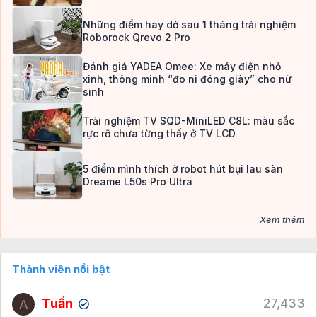
Những điểm hay dở sau 1 tháng trải nghiệm
Roborock Qrevo 2 Pro
Đánh giá YADEA Omee: Xe máy điện nhỏ
xinh, thông minh “đo ni đóng giày” cho nữ
sinh
Trải nghiệm TV SQD-MiniLED C8L: màu sắc
rực rỡ chưa từng thấy ở TV LCD
5 điểm mình thích ở robot hút bụi lau sàn
Dreame L50s Pro Ultra
Xem thêm
Thành viên nổi bật
Tuấn
27,433
A
✔