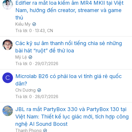
Edifier ra mắt loa kiểm âm MR4 MKII tại Việt
Nam, hướng đến creator, streamer và game
thủ
Kiều My
✔
Trả lời
0
13:43, CN
Các kỹ sư âm thanh nổi tiếng chia sẻ những
bài hát “ruột” để thử loa
Mỹ Lệ
✔
Trả lời
0
29/07/2026
Microlab B26 có phải loa vi tính giá rẻ quốc
C
dân?
Chi Dương
✔
Trả lời
0
28/07/2026
JBL ra mắt PartyBox 330 và PartyBox 130 tại
Việt Nam: Thiết kế lục giác mới, tích hợp công
nghệ AI Sound Boost
Thanh Phong
✔