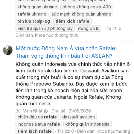
không quân ukraine
phòng không nga s-400
rafale
ukraine
sức mạnh không quân ukraine
tên lửa scalp-eg
tiêm
kích
rafale
viện trợ quân sự phương tây
đừng bỏ lỡ
Trả lời: 0
Diễn đàn:
Khoa học thường thức
Một nước Đông Nam Á vừa nhận Rafale:
Tham vọng thống lĩnh bầu trời ASEAN?
Không quân Indonesia vừa chính thức tiếp nhận 6
tiêm kích Rafale đầu tiên do Dassault Aviation sản
xuất trong một buổi lễ có sự tham dự của Tổng
thống Prabowo Subianto. Đây được xem là bước
tiến lớn trong kế hoạch hiện đại hóa sức mạnh
không quân của Jakarta. Ngoài Rafale, Không
quân Indonesia...
Bùi Minh Nhật
Chủ đề
21/05/2026
✔
chiến đấu cơ
rafale
dassault aviation
indonesia mua
rafale
không quân indonesia
tiêm
kích
rafale
Trả lời: 0
Diễn đàn:
Khoa học thường