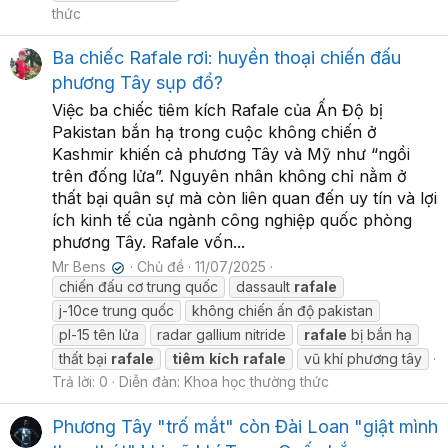
thức
Ba chiếc Rafale rơi: huyền thoại chiến đấu
phương Tây sụp đổ?
Việc ba chiếc tiêm kích Rafale của Ấn Độ bị
Pakistan bắn hạ trong cuộc không chiến ở
Kashmir khiến cả phương Tây và Mỹ như “ngồi
trên đống lửa”. Nguyên nhân không chỉ nằm ở
thất bại quân sự mà còn liên quan đến uy tín và lợi
ích kinh tế của ngành công nghiệp quốc phòng
phương Tây. Rafale vốn...
Mr Bens
Chủ đề
11/07/2025
✔
chiến đấu cơ trung quốc
dassault
rafale
j-10ce trung quốc
không chiến ấn độ pakistan
pl-15 tên lửa
radar gallium nitride
rafale
bị bắn hạ
thất bại
rafale
tiêm
kích
rafale
vũ khí phương tây
Trả lời: 0
Diễn đàn:
Khoa học thường thức
Phương Tây "trố mắt" còn Đài Loan "giật mình