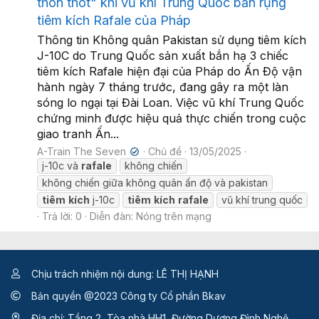
thon thót" khi vũ khí Trung Quốc bắn rụng
tiêm kích Rafale của Pháp
Thông tin Không quân Pakistan sử dụng tiêm kích
J-10C do Trung Quốc sản xuất bắn hạ 3 chiếc
tiêm kích Rafale hiện đại của Pháp do Ấn Độ vận
hành ngày 7 tháng trước, đang gây ra một làn
sóng lo ngại tại Đài Loan. Việc vũ khí Trung Quốc
chứng minh được hiệu quả thực chiến trong cuộc
giao tranh Ấn...
A-Train The Seven
Chủ đề
13/05/2025
✔
j-10c và
rafale
không chiến
không chiến giữa không quân ấn độ và pakistan
tiêm
kích
j-10c
tiêm
kích
rafale
vũ khí trung quốc
Trả lời: 0
Diễn đàn:
Nóng trên mạng
Chịu trách nhiệm nội dung: LÊ THỊ HẠNH
Bản quyền @2023 Công ty Cổ phần Bkav
Địa chỉ: Tầng 2, Tòa nhà HH1, Đường Dương Đình Nghệ,