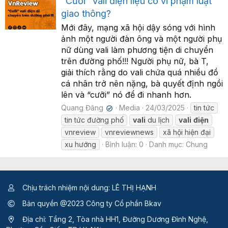
"Cưỡi" vali điện liệu có vi phạm luật
giao thông?
Mới đây, mạng xã hội dậy sóng với hình
ảnh một người đàn ông và một người phụ
nữ dùng vali làm phương tiện di chuyển
trên đường phố!!! Người phụ nữ, bà T,
giải thích rằng do vali chứa quá nhiều đồ
cá nhân trở nên nặng, bà quyết định ngồi
lên và “cưỡi” nó để đi nhanh hơn.
Quang Đăng
Media
24/03/2025
tin tức
✔
tin tức đường phố
vali
du lịch
vali
điện
vnreview
vnreviewnews
xã hội hiện đại
xu hướng
Bình luận: 0
Danh mục: Chung
Chịu trách nhiệm nội dung: LÊ THỊ HẠNH
Bản quyền @2023 Công ty Cổ phần Bkav
Địa chỉ: Tầng 2, Tòa nhà HH1, Đường Dương Đình Nghệ,