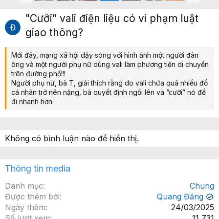
r
i
ư
ế
"Cưỡi" vali điện liệu có vi phạm luật
ớ
p
giao thông?
c
Mới đây, mạng xã hội dậy sóng với hình ảnh một người đàn
ông và một người phụ nữ dùng vali làm phương tiện di chuyển
trên đường phố!!!
Người phụ nữ, bà T, giải thích rằng do vali chứa quá nhiều đồ
cá nhân trở nên nặng, bà quyết định ngồi lên và “cưỡi” nó để
đi nhanh hơn.
Không có bình luận nào để hiển thị.
Thông tin media
Danh mục
Chung
Được thêm bởi
Quang Đăng
✔
Ngày thêm
24/03/2025
Số lượt xem
11,731