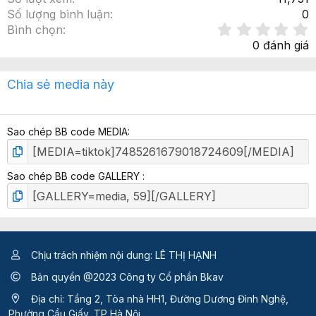
Số lượng bình luận
0
Bình chọn
.
0 đánh giá
x
Chia sẻ media này
ế
p
h
Sao chép BB code MEDIA
ạ
n
g
Sao chép BB code GALLERY
Chịu trách nhiệm nội dung: LÊ THỊ HẠNH
Bản quyền @2023 Công ty Cổ phần Bkav
Địa chỉ: Tầng 2, Tòa nhà HH1, Đường Dương Đình Nghệ,
Phường Cầu Giấy, TP Hà Nội