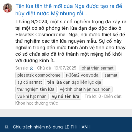
Tên lửa tận thế mới của Nga được tạo ra để
hủy diệt nước Mỹ nhưng rồi...
Tháng 9/2024, một sự cố nghiêm trọng đã xảy ra
tại một cơ sở phóng tên lửa đạn đạo độc đáo ở
Plesetsk Cosmodrome, Nga, nơi được thiết kế để
thử nghiệm các tên lửa nguyên mẫu. Sự cố này
nghiêm trọng đến mức hình ảnh vệ tinh cho thấy
cơ sở chứa silo đã trở thành một miệng hố khói
với đường kính ít...
Sussie
Chủ đề
19/07/2025
phát triển sarmat
✔
plesetsk cosmodrome
r-36m2 voevoda.
sarmat
sự cố sarmat
tên
lửa
đạn đạo liên lục địa
thử nghiệm
tên
lửa
vệ tinh phát hiện hỏa hoạn
vũ khí hạt nhân
vụ
nổ
tên
lửa
Trả lời: 0
Diễn đàn:
Khoa học thường thức
Chịu trách nhiệm nội dung: LÊ THỊ HẠNH