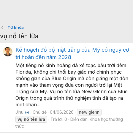
Từ khóa
vụ nổ tên lửa
Kế hoạch đổ bộ mặt trăng của Mỹ có nguy cơ
trì hoãn đến năm 2028
Một tiếng nổ kinh hoàng đã xé toạc bầu trời đêm
Florida, không chỉ thổi bay giấc mơ chinh phục
không gian của Blue Origin mà còn giáng một đòn
mạnh vào tham vọng đưa con người trở lại Mặt
Trăng của Mỹ. Vụ nổ tên lửa New Glenn của Blue
Origin trong quá trình thử nghiệm tĩnh đã tạo ra
một chấn...
Jinu
Chủ đề
04/06/2026
new glenn
✔
vụ
nổ
tên
lửa
Trả lời: 0
Diễn đàn:
Khoa học thường
thức