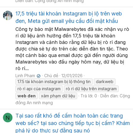
Diễn đàn:
Cộng đồng An ninh mạng
17,5 triệu tài khoản Instagram bị lộ trên web
đen, Meta gửi email yêu cầu đổi mật khẩu
Công ty bảo mật Malwarebytes đã xác nhận vụ rò
rỉ dữ liệu ảnh hưởng đến 17,5 triệu tài khoản
Instagram và cảnh báo rằng dữ liệu bị rò rỉ đang
được chia sẻ tự do trên các diễn đàn tin tặc. Theo
một cảnh báo qua email được gửi đến người dùng
Malwarebytes vào đầu ngày hôm nay, dữ liệu bị
rò rỉ...
Linh Pham
Chủ đề
12/01/2026
✔
17.5 tài khoản instagram bị lộ thông tin
darkweb
rò rỉ api của instagram
rò rỉ dữ liệu trên instagram
web
đen
xâm phạm dữ liệu
Trả lời: 0
Diễn đàn:
Cộng
đồng An ninh mạng
Tại sao rất khó để cấm hoàn toàn các trang
N
web sếc? tại sao chúng tiếp tục bị cấm? Khám
phá lý do thực sự đằng sau nó