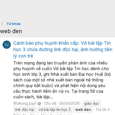
Từ khóa
web đen
Cảnh báo phụ huynh khẩn cấp: Vở bài tập Tin
W
học 3 chứa đường link độc hại, ảnh hưởng tâm
lý con trẻ
Trên mạng đang lan truyền phản ánh của nhiều
phụ huynh về cuốn Vở bài tập Tin học dành cho
học sinh lớp 3, ghi Nhà xuất bản Đại học Huế (bộ
sách của một số nhà xuất bản ngoài hệ thống
chính quy bắt buộc) và phát hiện nội dung yêu
cầu thực hành tiềm ẩn rủi ro. Tại trang 59 của
cuốn sách, bài tập...
WuKong_top1
Chủ đề
09/04/2026
giáo dục
✔
link độc hại
vở bài tập tin học 3
web
đen
Trả lời: 0