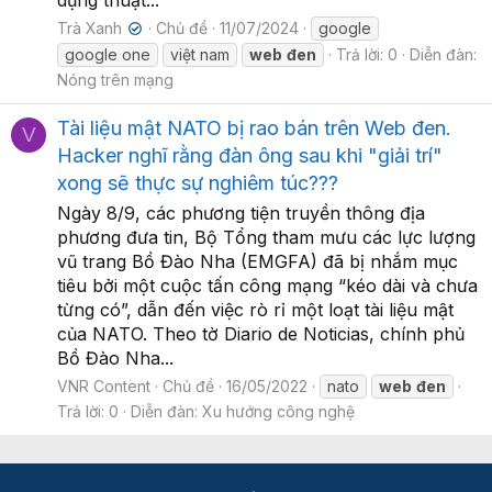
Trà Xanh
Chủ đề
11/07/2024
google
✔
google one
việt nam
web
đen
Trả lời: 0
Diễn đàn:
Nóng trên mạng
Tài liệu mật NATO bị rao bán trên Web đen.
V
Hacker nghĩ rằng đàn ông sau khi "giải trí"
xong sẽ thực sự nghiêm túc???
Ngày 8/9, các phương tiện truyền thông địa
phương đưa tin, Bộ Tổng tham mưu các lực lượng
vũ trang Bồ Đào Nha (EMGFA) đã bị nhắm mục
tiêu bởi một cuộc tấn công mạng “kéo dài và chưa
từng có”, dẫn đến việc rò rỉ một loạt tài liệu mật
của NATO. Theo tờ Diario de Noticias, chính phủ
Bồ Đào Nha...
VNR Content
Chủ đề
16/05/2022
nato
web
đen
Trả lời: 0
Diễn đàn:
Xu hướng công nghệ