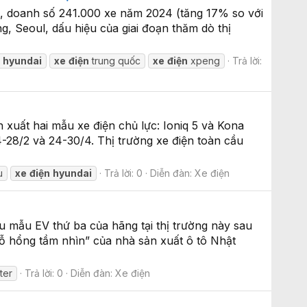
c, doanh số 241.000 xe năm 2024 (tăng 17% so với
, Seoul, dấu hiệu của giai đoạn thăm dò thị
n
hyundai
xe
điện
trung quốc
xe
điện
xpeng
Trả lời:
xuất hai mẫu xe điện chủ lực: Ioniq 5 và Kona
-28/2 và 24-30/4. Thị trường xe điện toàn cầu
u
xe
điện
hyundai
Trả lời: 0
Diễn đàn:
Xe điện
 mẫu EV thứ ba của hãng tại thị trường này sau
ỗ hổng tầm nhìn” của nhà sản xuất ô tô Nhật
ter
Trả lời: 0
Diễn đàn:
Xe điện