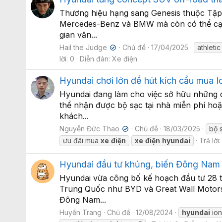
Thương hiệu hạng sang Genesis thuộc Tập 
Mercedes-Benz và BMW mà còn có thể cạnh 
gian văn...
Hail the Judge
Chủ đề
17/04/2025
athleti
✔
lời: 0
Diễn đàn:
Xe điện
Hyundai chơi lớn để hút kích cầu mua Io
Hyundai đang làm cho việc sở hữu những ch
thể nhận được bộ sạc tại nhà miễn phí hoặ
khách...
Nguyễn Đức Thao
Chủ đề
18/03/2025
bộ 
✔
ưu đãi mua
xe
điện
xe
điện
hyundai
Trả lời:
Hyundai đầu tư khủng, biến Đông Nam 
Hyundai vừa công bố kế hoạch đầu tư 28 tr
Trung Quốc như BYD và Great Wall Motors 
Đông Nam...
Huyền Trang
Chủ đề
12/08/2024
hyundai
ion