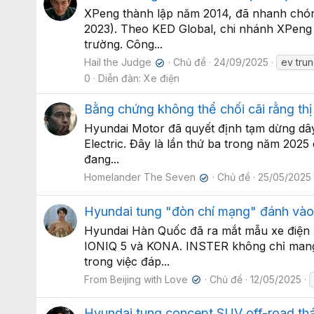
XPeng thành lập năm 2014, đã nhanh chóng
2023). Theo KED Global, chi nhánh XPeng 
trường. Công...
Hail the Judge
Chủ đề
24/09/2025
ev tru
✔
0
Diễn đàn:
Xe điện
Bằng chứng không thể chối cãi rằng thị 
Hyundai Motor đã quyết định tạm dừng dây 
Electric. Đây là lần thứ ba trong năm 202
đang...
Homelander The Seven
Chủ đề
25/05/2025
✔
Hyundai tung "đòn chí mạng" đánh vào
Hyundai Hàn Quốc đã ra mắt mẫu xe điện (
IONIQ 5 và KONA. INSTER không chỉ mang đ
trong việc đáp...
From Beijing with Love
Chủ đề
12/05/2025
✔
Hyundai tung concept SUV off-road thá