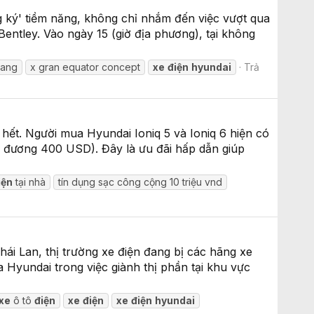
 ký' tiềm năng, không chỉ nhắm đến việc vượt qua
tley. Vào ngày 15 (giờ địa phương), tại không
sang
x gran equator concept
xe
điện
hyundai
Trả
hết. Người mua Hyundai Ioniq 5 và Ioniq 6 hiện có
ng đương 400 USD). Đây là ưu đãi hấp dẫn giúp
iện
tại nhà
tín dụng sạc công cộng 10 triệu vnd
ái Lan, thị trường xe điện đang bị các hãng xe
Hyundai trong việc giành thị phần tại khu vực
xe
ô tô
điện
xe
điện
xe
điện
hyundai