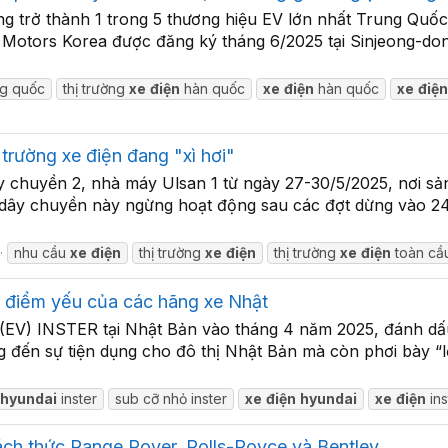
 trở thành 1 trong 5 thương hiệu EV lớn nhất Trung Quố
Motors Korea được đăng ký tháng 6/2025 tại Sinjeong-dong
ng quốc
thị trường
xe
điện
hàn quốc
xe
điện
hàn quốc
xe
điệ
trường xe điện đang "xì hơi"
chuyền 2, nhà máy Ulsan 1 từ ngày 27-30/5/2025, nơi sản 
5 dây chuyền này ngừng hoạt động sau các đợt dừng vào 24
nhu cầu
xe
điện
thị trường
xe
điện
thị trường
xe
điện
toàn cầ
 điểm yếu của các hãng xe Nhật
EV) INSTER tại Nhật Bản vào tháng 4 năm 2025, đánh dấu
ến sự tiện dụng cho đô thị Nhật Bản mà còn phơi bày “l
hyundai
inster
sub cỡ nhỏ inster
xe
điện
hyundai
xe
điện
ins
ch thức Range Rover, Rolls-Royce và Bentley