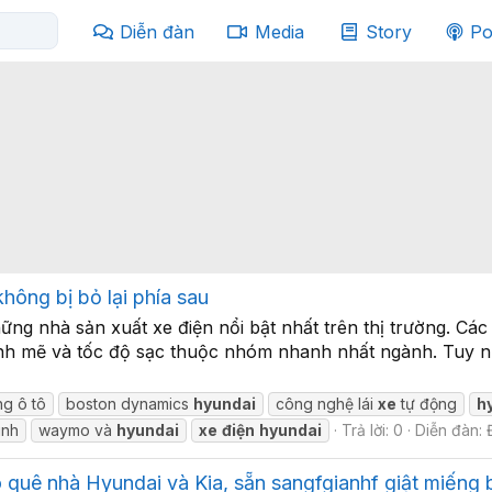
Diễn đàn
Media
Story
Po
hông bị bỏ lại phía sau
ng nhà sản xuất xe điện nổi bật nhất trên thị trường. Cá
mạnh mẽ và tốc độ sạc thuộc nhóm nhanh nhất ngành. Tuy n
ng ô tô
boston dynamics
hyundai
công nghệ lái
xe
tự động
h
inh
waymo và
hyundai
xe
điện
hyundai
Trả lời: 0
Diễn đàn:
 quê nhà Hyundai và Kia, sẵn sangfgianhf giật miếng 