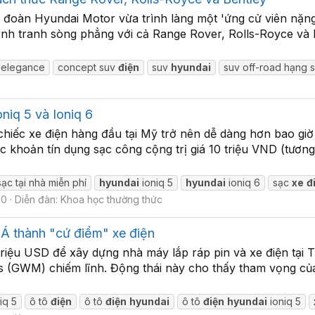
đoàn Hyundai Motor vừa trình làng một 'ứng cử viên nặng
tranh sòng phẳng với cả Range Rover, Rolls-Royce và Ben
c elegance
concept suv
điện
suv
hyundai
suv off-road hạng 
niq 5 và Ioniq 6
iếc xe điện hàng đầu tại Mỹ trở nên dễ dàng hơn bao giờ 
c khoản tín dụng sạc công cộng trị giá 10 triệu VND (tươ
sạc tại nhà miễn phí
hyundai
ioniq 5
hyundai
ioniq 6
sạc
xe
đ
 0
Diễn đàn:
Khoa học thường thức
Á thành "cứ điểm" xe điện
iệu USD để xây dựng nhà máy lắp ráp pin và xe điện tại Th
(GWM) chiếm lĩnh. Động thái này cho thấy tham vọng của 
iq 5
ô tô
điện
ô tô
điện
hyundai
ô tô
điện
hyundai
ioniq 5