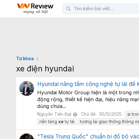
Từ khóa
xe điện hyundai
Hyundai nâng tầm công nghệ tự lái để k
Hyundai Motor Group hiện là một trong nhữ
động rộng, thiết kế hiện đại, hiệu năng 
dùng chưa...
Nguyễn Tiến Đạt
Chủ đề
30/12/2025
ai tro
✔
nền tảng
xe
tự lái
tương lai giao thông thông m
"Tesla Trung Quốc" chuẩn bị đổ bộ vào