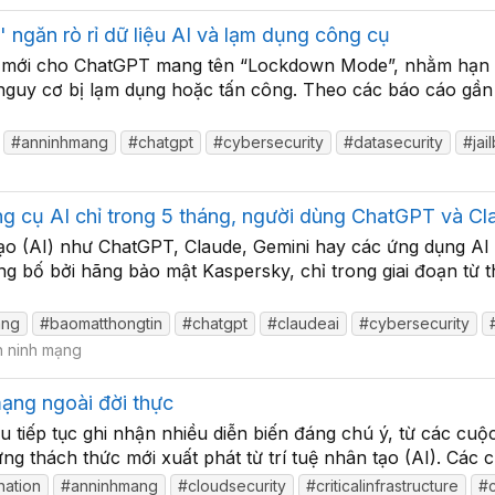
găn rò rỉ dữ liệu AI và lạm dụng công cụ
ệ mới cho ChatGPT mang tên “Lockdown Mode”, nhằm hạn c
guy cơ bị lạm dụng hoặc tấn công. Theo các báo cáo gần đ
#anninhmang
#chatgpt
#cybersecurity
#datasecurity
#jai
 cụ AI chỉ trong 5 tháng, người dùng ChatGPT và Cla
tạo (AI) như ChatGPT, Claude, Gemini hay các ứng dụng AI
g bố bởi hãng bảo mật Kaspersky, chỉ trong giai đoạn từ 
ang
#baomatthongtin
#chatgpt
#claudeai
#cybersecurity
 ninh mạng
 mạng ngoài đời thực
 tiếp tục ghi nhận nhiều diễn biến đáng chú ý, từ các cu
g thách thức mới xuất phát từ trí tuệ nhân tạo (AI). Các c
nation
#anninhmang
#cloudsecurity
#criticalinfrastructure
#c