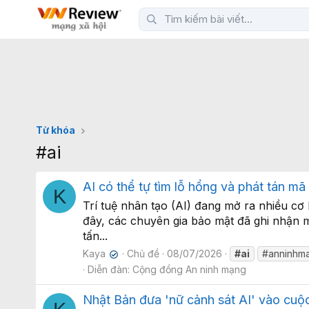
Từ khóa
#ai
AI có thể tự tìm lỗ hổng và phát tán mã
K
Trí tuệ nhân tạo (AI) đang mở ra nhiều cơ
đây, các chuyên gia bảo mật đã ghi nhận m
tấn...
Kaya
Chủ đề
08/07/2026
#ai
#anninhm
✔
Diễn đàn:
Cộng đồng An ninh mạng
Nhật Bản đưa 'nữ cảnh sát AI' vào cuộ