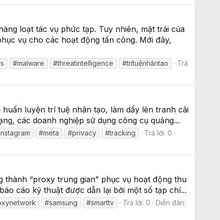
àng loạt tác vụ phức tạp. Tuy nhiên, mặt trái của
hục vụ cho các hoạt động tấn công. Mới đây,
rs
#malware
#threatintelligence
#trítuệnhântao
Trả
uấn luyện trí tuệ nhân tạo, làm dấy lên tranh cãi
mạng, các doanh nghiệp sử dụng công cụ quảng...
instagram
#meta
#privacy
#tracking
Trả lời: 0
g thành “proxy trung gian” phục vụ hoạt động thu
áo cáo kỹ thuật được dẫn lại bởi một số tạp chí...
oxynetwork
#samsung
#smarttv
Trả lời: 0
Diễn đàn: