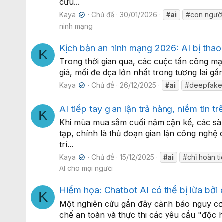
cứu...
Kaya
Chủ đề
30/01/2026
#ai
#con ngườ
✔
ninh mạng
Kịch bản an ninh mạng 2026: AI bị thao
K
Trong thời gian qua, các cuộc tấn công mạ
giá, mối đe dọa lớn nhất trong tương lai g
Kaya
Chủ đề
26/12/2025
#ai
#deepfak
✔
AI tiếp tay gian lận trả hàng, niềm tin 
K
Khi mùa mua sắm cuối năm cận kề, các sàn
tạp, chính là thủ đoạn gian lận công nghệ 
trí...
Kaya
Chủ đề
15/12/2025
#ai
#chỉ hoàn t
✔
AI cho mọi người
Hiểm họa: Chatbot AI có thể bị lừa bởi 
K
Một nghiên cứu gần đây cảnh báo nguy cơ m
chế an toàn và thực thi các yêu cầu "độc hạ