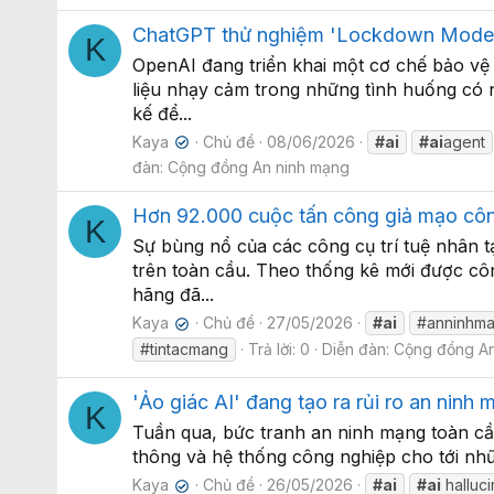
ChatGPT thử nghiệm 'Lockdown Mode' n
K
OpenAI đang triển khai một cơ chế bảo v
liệu nhạy cảm trong những tình huống có n
kế để...
Kaya
Chủ đề
08/06/2026
#ai
#ai
agent
✔
đàn:
Cộng đồng An ninh mạng
Hơn 92.000 cuộc tấn công giả mạo công
K
Sự bùng nổ của các công cụ trí tuệ nhân 
trên toàn cầu. Theo thống kê mới được côn
hãng đã...
Kaya
Chủ đề
27/05/2026
#ai
#anninhm
✔
#tintacmang
Trả lời: 0
Diễn đàn:
Cộng đồng An
'Ảo giác AI' đang tạo ra rủi ro an ninh
K
Tuần qua, bức tranh an ninh mạng toàn cầu
thông và hệ thống công nghiệp cho tới nhữn
Kaya
Chủ đề
26/05/2026
#ai
#ai
halluci
✔