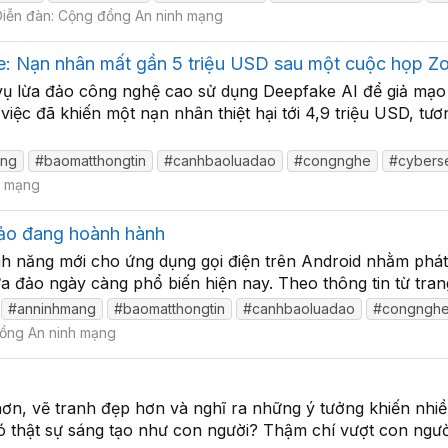
Diễn đàn:
Cộng đồng An ninh mạng
e: Nạn nhân mất gần 5 triệu USD sau một cuộc họp 
ụ lừa đảo công nghệ cao sử dụng Deepfake AI để giả mạo 
iệc đã khiến một nạn nhân thiệt hại tới 4,9 triệu USD, tươ
ang
#baomatthongtin
#canhbaoluadao
#congnghe
#cyberse
h mạng
 đảo đang hoành hành
nh năng mới cho ứng dụng gọi điện trên Android nhằm phát 
a đảo ngày càng phổ biến hiện nay. Theo thông tin từ tran
#anninhmang
#baomatthongtin
#canhbaoluadao
#congngh
ồng An ninh mạng
hơn, vẽ tranh đẹp hơn và nghĩ ra những ý tưởng khiến nhi
ó thật sự sáng tạo như con người? Thậm chí vượt con ngườ