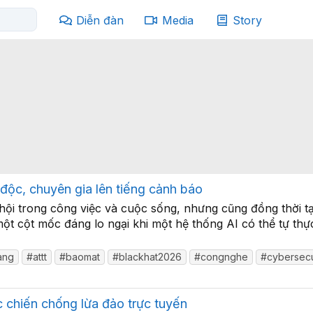
Diễn đàn
Media
Story
 độc, chuyên gia lên tiếng cảnh báo
 hội trong công việc và cuộc sống, nhưng cũng đồng thời 
ột cột mốc đáng lo ngại khi một hệ thống AI có thể tự th
ang
#attt
#baomat
#blackhat2026
#congnghe
#cybersecu
c chiến chống lừa đảo trực tuyến