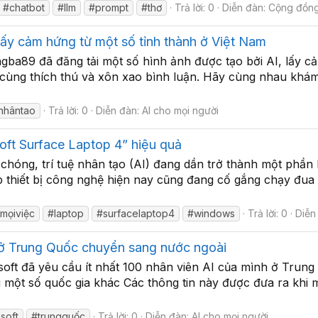
#chatbot
#llm
#prompt
#thơ
Trả lời: 0
Diễn đàn:
Cộng đồng
lấy cảm hứng từ một số tỉnh thành ở Việt Nam
ngba89 đã đăng tải một số hình ảnh được tạo bởi AI, lấy 
cùng thích thú và xôn xao bình luận. Hãy cùng nhau khá
ệnhântao
Trả lời: 0
Diễn đàn:
AI cho mọi người
oft Surface Laptop 4” hiệu quả
 chóng, trí tuệ nhân tạo (AI) đang dần trở thành một phần
 thiết bị công nghệ hiện nay cũng đang cố gắng chạy đua 
mọiviệc
#laptop
#surfacelaptop4
#windows
Trả lời: 0
Diễn
 ở Trung Quốc chuyển sang nước ngoài
soft đã yêu cầu ít nhất 100 nhân viên AI của mình ở Trun
 một số quốc gia khác Các thông tin này được đưa ra khi m
soft
#trungquốc
Trả lời: 0
Diễn đàn:
AI cho mọi người