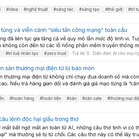
i
#idea
#nghệ thuật
#sáng tác
#sáng tạo
#thế giới
#trí 
 túng và viễn cảnh “siêu tấn công mạng” toàn cầu
ng đã liên tục gia tăng cả về quy mô lẫn mức độ tinh vi. 
ần không còn đến từ các lỗ hổng phần mềm truyền thống mà 
e
#trí tuệ nhân tạo
#zero trust
Trả lời: 0
Diễn đàn:
AI cho mọi n
trên sàn thương mại điện tử bị bào mòn
 thương mại điện tử không chỉ chạy đua doanh số mà còn 
cao. Nếu trả hàng gian dối và đánh giá giả mạo từng là “căn
iền
#hoàn hàng
#hoàn tiền
#sàn
#săn sale
#thương mại đi
câu lệnh độc hại giấu trong thơ
ất bất ngờ mất an toàn từ AI, những câu thơ tinh vi có t
i" mà thường sẽ bị từ chối. Các câu thơ này có thể lây truyề