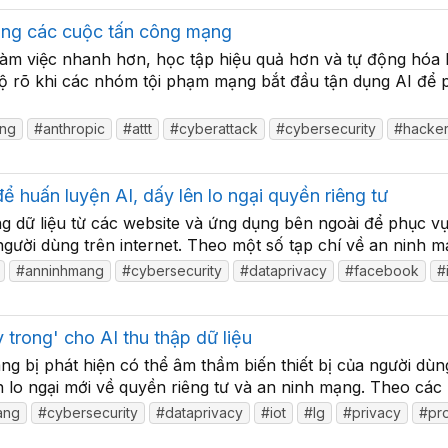
ong các cuộc tấn công mạng
làm việc nhanh hơn, học tập hiệu quả hơn và tự động hóa h
 rõ khi các nhóm tội phạm mạng bắt đầu tận dụng AI để p
ang
#anthropic
#attt
#cyberattack
#cybersecurity
#hacke
 huấn luyện AI, dấy lên lo ngại quyền riêng tư
 dữ liệu từ các website và ứng dụng bên ngoài để phục vụ h
người dùng trên internet. Theo một số tạp chí về an ninh 
#anninhmang
#cybersecurity
#dataprivacy
#facebook
#
 trong' cho AI thu thập dữ liệu
g bị phát hiện có thể âm thầm biến thiết bị của người dùn
 lo ngại mới về quyền riêng tư và an ninh mạng. Theo các b
ang
#cybersecurity
#dataprivacy
#iot
#lg
#privacy
#pr