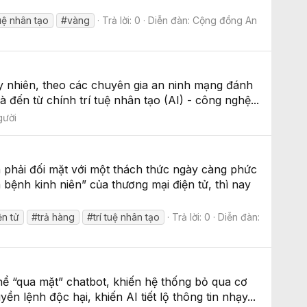
tuệ nhân tạo
#vàng
Trả lời: 0
Diễn đàn:
Cộng đồng An
Tuy nhiên, theo các chuyên gia an ninh mạng đánh
đến từ chính trí tuệ nhân tạo (AI) - công nghệ...
gười
phải đối mặt với một thách thức ngày càng phức
 bệnh kinh niên” của thương mại điện tử, thì nay
ện tử
#trả hàng
#trí tuệ nhân tạo
Trả lời: 0
Diễn đàn:
hể “qua mặt” chatbot, khiến hệ thống bỏ qua cơ
n lệnh độc hại, khiến AI tiết lộ thông tin nhạy...