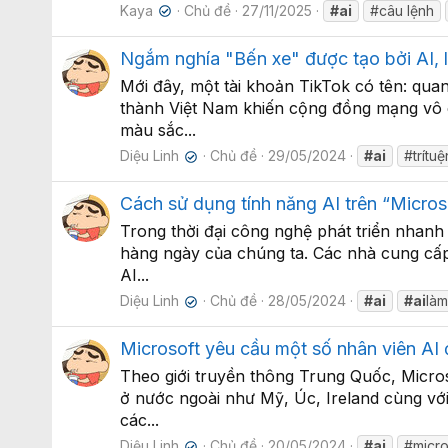
Kaya
Chủ đề
27/11/2025
#ai
#câu lệnh
✔
Ngắm nghía "Bến xe" được tạo bởi AI, 
Mới đây, một tài khoản TikTok có tên: qua
thành Việt Nam khiến cộng đồng mạng vô 
màu sắc...
Diệu Linh
Chủ đề
29/05/2024
#ai
#trítu
✔
Cách sử dụng tính năng AI trên “Micros
Trong thời đại công nghệ phát triển nhanh
hàng ngày của chúng ta. Các nhà cung cấp
AI...
Diệu Linh
Chủ đề
28/05/2024
#ai
#ai
làm
✔
Microsoft yêu cầu một số nhân viên AI
Theo giới truyền thông Trung Quốc, Micro
ở nước ngoài như Mỹ, Úc, Ireland cùng với
các...
Diệu Linh
Chủ đề
20/05/2024
#ai
#micro