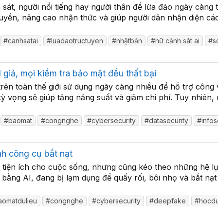
sát, người nổi tiếng hay người thân để lừa đảo ngày càng ti
ruyền, nâng cao nhận thức và giúp người dân nhận diện cá
#canhsatai
#luadaotructuyen
#nhậtbản
#nữ cảnh sát ai
#s
giả, mọi kiểm tra bảo mật đều thất bại
ên toàn thế giới sử dụng ngày càng nhiều để hỗ trợ công vi
ỳ vọng sẽ giúp tăng năng suất và giảm chi phí. Tuy nhiên
#baomat
#congnghe
#cybersecurity
#datasecurity
#info
nh công cụ bắt nạt
 tiện ích cho cuộc sống, nhưng cũng kéo theo những hệ lụ
bằng AI, đang bị lạm dụng để quấy rối, bôi nhọ và bắt nạt 
aomatdulieu
#congnghe
#cybersecurity
#deepfake
#hocd