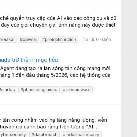
hế quyền truy cập của AI vào các công cụ và dữ
ây của giới chuyên gia, tính năng này được thiết
lbreakai
#openai
#promptinjection
Trả lời: 0
Diễn
ude trở thành mục tiêu
 Agent đang tạo ra làn sóng tấn công mạng mới
tháng 1 đến đầu tháng 5/2026, các hệ thống của
#madoc
#phanmemgiamao
#ransomware
ộc tấn công nhằm vào hạ tầng năng lượng, viễn
huyên gia cảnh báo rằng hiện tượng "AI...
ybersecurity
#databreach
#industrialsecurity