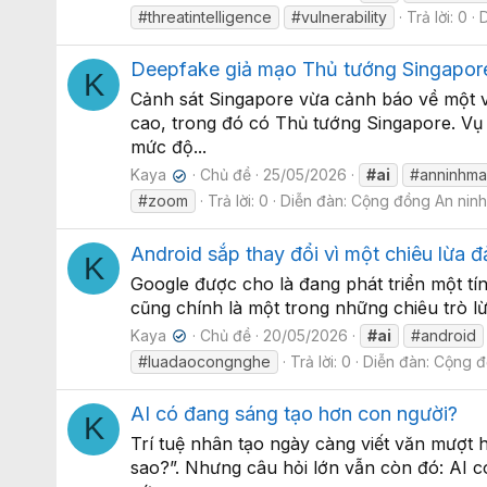
#threatintelligence
#vulnerability
Trả lời: 0
Deepfake giả mạo Thủ tướng Singapor
K
Cảnh sát Singapore vừa cảnh báo về một v
cao, trong đó có Thủ tướng Singapore. Vụ v
mức độ...
Kaya
Chủ đề
25/05/2026
#ai
#anninhm
✔
#zoom
Trả lời: 0
Diễn đàn:
Cộng đồng An nin
Android sắp thay đổi vì một chiêu lừa
K
Google được cho là đang phát triển một tí
cũng chính là một trong những chiêu trò lừ
Kaya
Chủ đề
20/05/2026
#ai
#android
✔
#luadaocongnghe
Trả lời: 0
Diễn đàn:
Cộng đ
AI có đang sáng tạo hơn con người?
K
Trí tuệ nhân tạo ngày càng viết văn mượt 
sao?”. Nhưng câu hỏi lớn vẫn còn đó: AI c