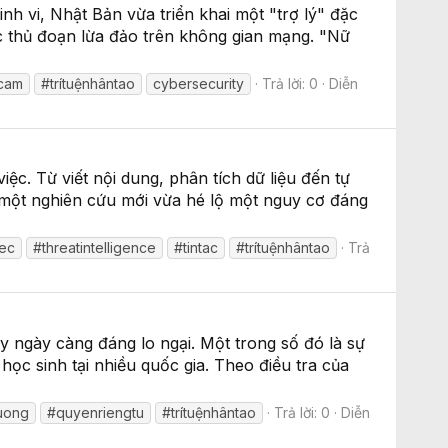
nh vi, Nhật Bản vừa triển khai một "trợ lý" đặc
c thủ đoạn lừa đảo trên không gian mạng. "Nữ
cam
#trítuệnhântao
cybersecurity
Trả lời: 0
Diễn
ệc. Từ viết nội dung, phân tích dữ liệu đến tự
, một nghiên cứu mới vừa hé lộ một nguy cơ đáng
sec
#threatintelligence
#tintac
#trítuệnhântao
Trả
y ngày càng đáng lo ngại. Một trong số đó là sự
học sinh tại nhiều quốc gia. Theo điều tra của
uong
#quyenriengtu
#trítuệnhântao
Trả lời: 0
Diễn