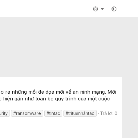
tạo ra những mối đe dọa mới về an ninh mạng. Mới
ực hiện gần như toàn bộ quy trình của một cuộc
rity
#ransomware
#tintac
#trítuệnhântao
Trả lời: 0