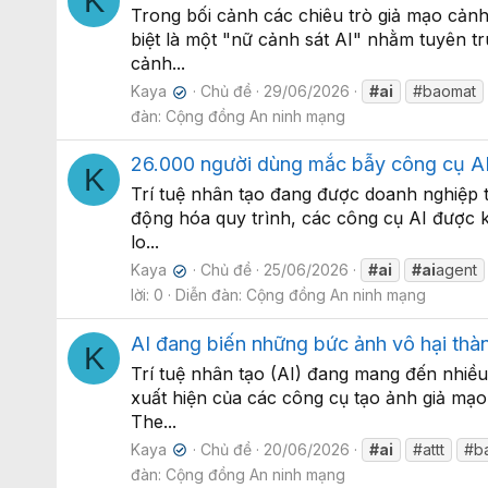
K
Trong bối cảnh các chiêu trò giả mạo cảnh 
biệt là một "nữ cảnh sát AI" nhằm tuyên t
cảnh...
Kaya
Chủ đề
29/06/2026
#ai
#baomat
✔
đàn:
Cộng đồng An ninh mạng
26.000 người dùng mắc bẫy công cụ AI 
K
Trí tuệ nhân tạo đang được doanh nghiệp tr
động hóa quy trình, các công cụ AI được k
lo...
Kaya
Chủ đề
25/06/2026
#ai
#ai
agent
✔
lời: 0
Diễn đàn:
Cộng đồng An ninh mạng
AI đang biến những bức ảnh vô hại thà
K
Trí tuệ nhân tạo (AI) đang mang đến nhiều
xuất hiện của các công cụ tạo ảnh giả mạo 
The...
Kaya
Chủ đề
20/06/2026
#ai
#attt
#b
✔
đàn:
Cộng đồng An ninh mạng