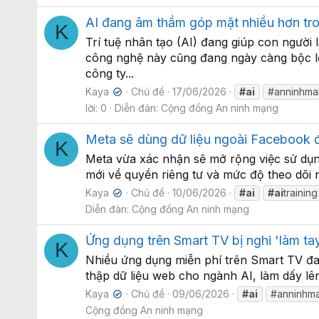
AI đang âm thầm góp mặt nhiều hơn tr
K
Trí tuệ nhân tạo (AI) đang giúp con người 
công nghệ này cũng đang ngày càng bộc lộ
công ty...
Kaya
Chủ đề
17/06/2026
#ai
#anninhm
✔
lời: 0
Diễn đàn:
Cộng đồng An ninh mạng
Meta sẽ dùng dữ liệu ngoài Facebook để
K
Meta vừa xác nhận sẽ mở rộng việc sử dụng
mới về quyền riêng tư và mức độ theo dõi 
Kaya
Chủ đề
10/06/2026
#ai
#ai
training
✔
Diễn đàn:
Cộng đồng An ninh mạng
Ứng dụng trên Smart TV bị nghi 'làm tay
K
Nhiều ứng dụng miễn phí trên Smart TV đan
thập dữ liệu web cho ngành AI, làm dấy lên
Kaya
Chủ đề
09/06/2026
#ai
#anninhm
✔
Cộng đồng An ninh mạng