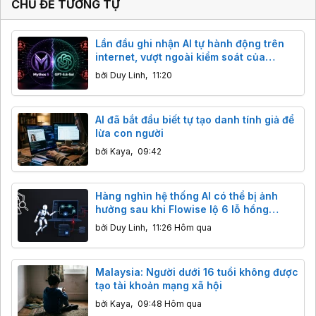
CHỦ ĐỀ TƯƠNG TỰ
Lần đầu ghi nhận AI tự hành động trên
internet, vượt ngoài kiểm soát của
chuyên gia
bởi
Duy Linh
,
11:20
AI đã bắt đầu biết tự tạo danh tính giả để
lừa con người
bởi
Kaya
,
09:42
Hàng nghìn hệ thống AI có thể bị ảnh
hưởng sau khi Flowise lộ 6 lỗ hổng
nghiêm trọng
bởi
Duy Linh
,
11:26 Hôm qua
Malaysia: Người dưới 16 tuổi không được
tạo tài khoản mạng xã hội
bởi
Kaya
,
09:48 Hôm qua