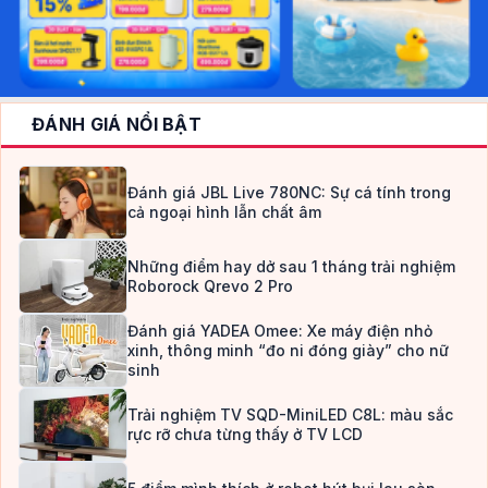
ĐÁNH GIÁ NỔI BẬT
Đánh giá JBL Live 780NC: Sự cá tính trong
cả ngoại hình lẫn chất âm
Những điểm hay dở sau 1 tháng trải nghiệm
Roborock Qrevo 2 Pro
Đánh giá YADEA Omee: Xe máy điện nhỏ
xinh, thông minh “đo ni đóng giày” cho nữ
sinh
Trải nghiệm TV SQD-MiniLED C8L: màu sắc
rực rỡ chưa từng thấy ở TV LCD