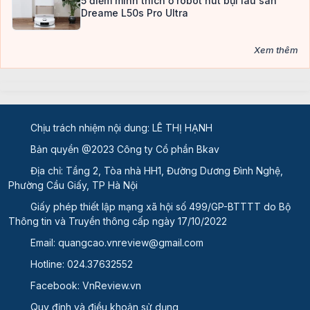
5 điểm mình thích ở robot hút bụi lau sàn
Dreame L50s Pro Ultra
Xem thêm
Chịu trách nhiệm nội dung: LÊ THỊ HẠNH
Bản quyền @2023 Công ty Cổ phần Bkav
Địa chỉ: Tầng 2, Tòa nhà HH1, Đường Dương Đình Nghệ,
Phường Cầu Giấy, TP Hà Nội
Giấy phép thiết lập mạng xã hội số 499/GP-BTTTT
do Bộ
Thông tin và Truyền thông cấp ngày 17/10/2022
Email:
quangcao.vnreview@gmail.com
Hotline:
024.37632552
Facebook:
VnReview.vn
Quy định và điều khoản sử dụng