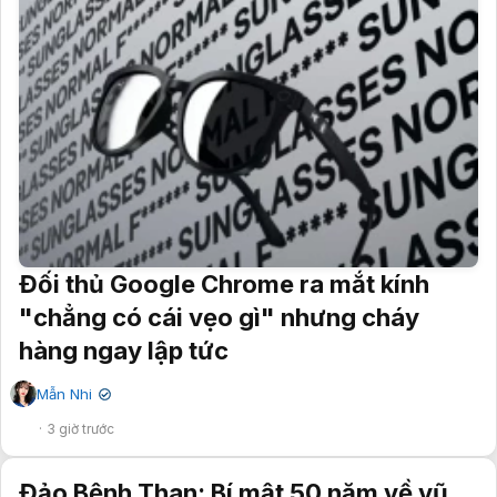
Đối thủ Google Chrome ra mắt kính
"chẳng có cái vẹo gì" nhưng cháy
hàng ngay lập tức
Mẫn Nhi
✔
3 giờ trước
Đảo Bệnh Than: Bí mật 50 năm về vũ