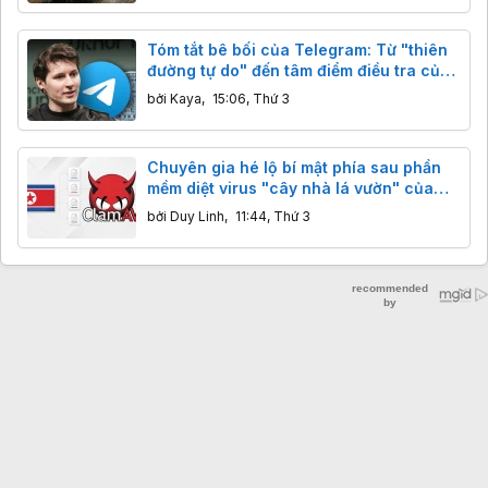
Tóm tắt bê bối của Telegram: Từ "thiên
đường tự do" đến tâm điểm điều tra của
nhiều quốc gia
bởi
Kaya
,
15:06, Thứ 3
Chuyên gia hé lộ bí mật phía sau phần
mềm diệt virus "cây nhà lá vườn" của
Triều Tiên
bởi
Duy Linh
,
11:44, Thứ 3