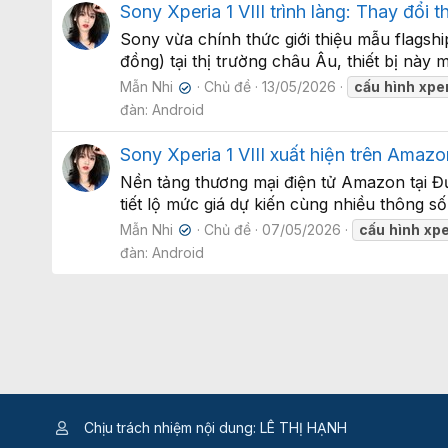
Sony Xperia 1 VIII trình làng: Thay đổi
Sony vừa chính thức giới thiệu mẫu flagsh
đồng) tại thị trường châu Âu, thiết bị này 
Mẫn Nhi
Chủ đề
13/05/2026
cấu
hình
xpe
✔
đàn:
Android
Sony Xperia 1 VIII xuất hiện trên Amazo
Nền tảng thương mại điện tử Amazon tại Đứ
tiết lộ mức giá dự kiến cùng nhiều thông 
Mẫn Nhi
Chủ đề
07/05/2026
cấu
hình
xpe
✔
đàn:
Android
Chịu trách nhiệm nội dung: LÊ THỊ HẠNH