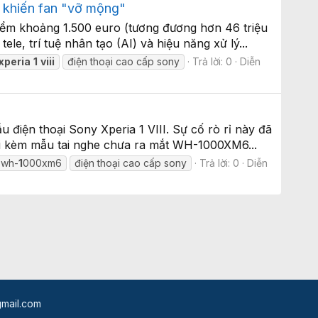
án khiến fan "vỡ mộng"
 điểm khoảng 1.500 euro (tương đương hơn 46 triệu
le, trí tuệ nhân tạo (AI) và hiệu năng xử lý...
xperia
1
viii
điện thoại cao cấp sony
Trả lời: 0
Diễn
điện thoại Sony Xperia 1 VIII. Sự cố rò rỉ này đã
 gói kèm mẫu tai nghe chưa ra mắt WH-1000XM6...
 wh-
1
000xm6
điện thoại cao cấp sony
Trả lời: 0
Diễn
mail.com