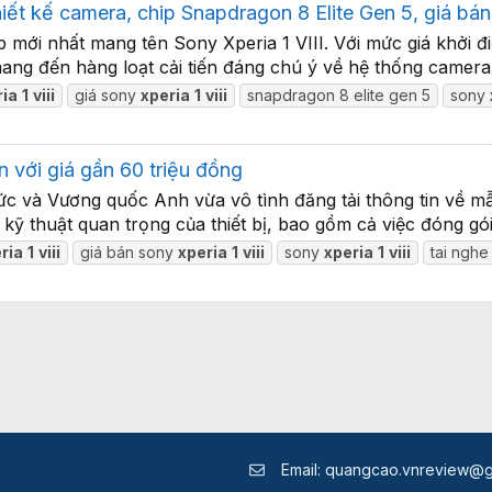
 thiết kế camera, chip Snapdragon 8 Elite Gen 5, giá b
ip mới nhất mang tên Sony Xperia 1 VIII. Với mức giá khởi
mang đến hàng loạt cải tiến đáng chú ý về hệ thống camera te
ria
1
viii
giá sony
xperia
1
viii
snapdragon 8 elite gen 5
sony
n với giá gần 60 triệu đồng
c và Vương quốc Anh vừa vô tình đăng tải thông tin về mẫu 
số kỹ thuật quan trọng của thiết bị, bao gồm cả việc đóng
ria
1
viii
giá bán sony
xperia
1
viii
sony
xperia
1
viii
tai nghe
Email:
quangcao.vnreview@g