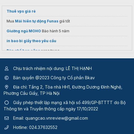
Thuê vps giá rẻ
Mua
Mái hiên tự động Funas
giá tốt
Giường ngủ MOHO
Bảo hành 5 năm
in bao bì giấy theo yêu cầu
Bàn ghế ban công
sang trọng
Giải pháp
Máy Scan 3D
Giá rẻ
Chịu trách nhiệm nội dung: LÊ THỊ HẠNH
Ống gió công nghiệp
Tổng Kho Quạt Điện
Bản quyền @2023 Công ty Cổ phần Bkav
điều hòa lg 9000
Địa chỉ: Tầng 2, Tòa nhà HH1, Đường Dương Đình Nghệ,
Nồi nấu tiệt trùng
chất lượng
Phường Cầu Giấy, TP Hà Nội
Sỉ lẻ
cao su tấm
TPHCM
Giấy phép thiết lập mạng xã hội số 499/GP-BTTTT
do Bộ
Thông tin và Truyền thông cấp ngày 17/10/2022
máy dán nhãn
Email:
quangcao.vnreview@gmail.com
Báo giá
motor cổng tay đòn
Hotline:
024.37632552