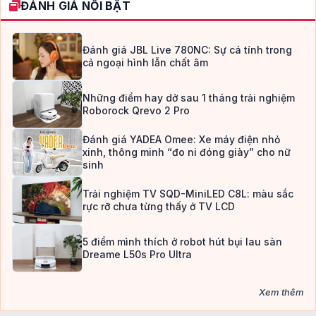
ĐÁNH GIÁ NỔI BẬT
Đánh giá JBL Live 780NC: Sự cá tính trong
cả ngoại hình lẫn chất âm
Những điểm hay dở sau 1 tháng trải nghiệm
Roborock Qrevo 2 Pro
Đánh giá YADEA Omee: Xe máy điện nhỏ
xinh, thông minh “đo ni đóng giày” cho nữ
sinh
Trải nghiệm TV SQD-MiniLED C8L: màu sắc
rực rỡ chưa từng thấy ở TV LCD
5 điểm mình thích ở robot hút bụi lau sàn
Dreame L50s Pro Ultra
Xem thêm