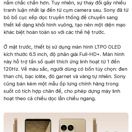
nắm chắc chắn hơn. Tuy nhiên, sự thay đổi gây nhiều
tranh luận nhất lại đến từ cụm camera sau. Sony đã từ
bỏ bố cục xếp dọc truyền thống để chuyển sang
thiết kế dạng khối hình vuông, tạo nên một diện mạo
khác biệt hoàn toàn so với các thế hệ trước.
Ở mặt trước, thiết bị sử dụng màn hình LTPO OLED
kích thước 6.5 inch, độ phân giải Full-HD+. Màn hình
này hỗ trợ tần số quét thích ứng linh hoạt từ 1 đến
120Hz. Về màu sắc, người dùng có bốn tùy chọn: đen
than chì, bạc iolite, đỏ garnet và vàng tự nhiên. Sony
cũng bán kèm một mẫu ốp lưng chính hãng trong
suốt có tích hợp chân đế, cho phép dựng máy linh
hoạt theo cả chiều dọc lẫn chiều ngang.