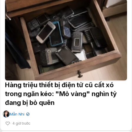
Hàng triệu thiết bị điện tử cũ cất xó
trong ngăn kéo: "Mỏ vàng" nghìn tỷ
đang bị bỏ quên
Mẫn Nhi
✔
4 giờ trước