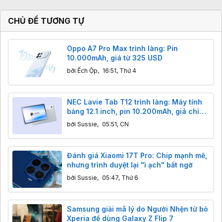
CHỦ ĐỀ TƯƠNG TỰ
Oppo A7 Pro Max trình làng: Pin
10.000mAh, giá từ 325 USD
bởi
Ếch Ộp
,
16:51, Thứ 4
NEC Lavie Tab T12 trình làng: Máy tính
bảng 12.1 inch, pin 10.200mAh, giá chỉ
411 USD.
bởi
Sussie
,
05:51, CN
Đánh giá Xiaomi 17T Pro: Chip mạnh mẽ,
nhưng trình duyệt lại "ì ạch" bất ngờ
bởi
Sussie
,
05:47, Thứ 6
Samsung giải mã lý do Người Nhện từ bỏ
Xperia để dùng Galaxy Z Flip 7