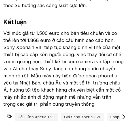
theo xu hướng sạc công suất cực lớn.
Kết luận​
Với mức giá từ 1.500 euro cho bản tiêu chuẩn và có
thể lên tới 1.868 euro ở các cấu hình cao cấp hơn,
Sony Xperia 1 VIII tiếp tục khẳng định vị thế của một
thiết bị cao cấp kén người dùng. Việc thay đổi cơ chế
zoom quang học, thiết kế lại cụm camera và tập trung
vào AI cho thấy Sony đang có những bước chuyển
mình rõ rệt. Mẫu máy này hiện được phân phối chủ
yếu tại Nhật Bản, châu Âu và một số thị trường châu
Á, hướng tới tệp khách hàng chuyên biệt cần một cỗ
máy nhiếp ảnh di động mạnh mẽ nhưng vẫn trân
trọng các giá trị phần cứng truyền thống.
Từ khóa
Cấu Hình Xperia 1 Viii
Giá Sony Xperia 1 Viii
Snapdrag