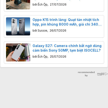
bởi
Ếch Ộp
,
27/07/2026
Oppo K15 trình làng: Quạt tản nhiệt tích
hợp, pin khủng 8000 mAh, giá chỉ 340
USD
bởi
Sussie
,
26/07/2026
Galaxy S27: Camera chính bất ngờ dùng
cảm biến Sony 50MP, tạm biệt ISOCELL?
bởi
Ếch Ộp
,
25/07/2026