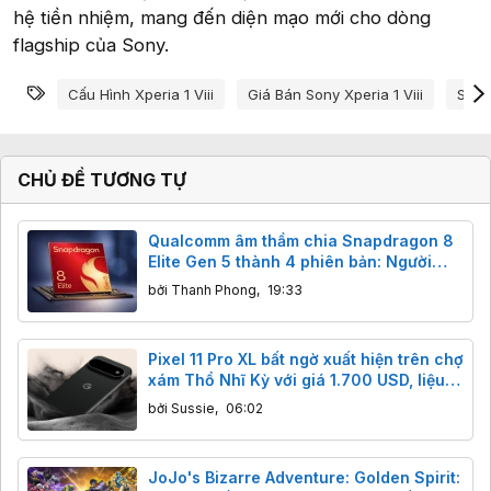
hệ tiền nhiệm, mang đến diện mạo mới cho dòng
flagship của Sony.
Từ khóa
Cấu Hình Xperia 1 Viii
Giá Bán Sony Xperia 1 Viii
Sony 
CHỦ ĐỀ TƯƠNG TỰ
Qualcomm âm thầm chia Snapdragon 8
Elite Gen 5 thành 4 phiên bản: Người
dùng cần lưu ý gì?
bởi
Thanh Phong
,
19:33
Pixel 11 Pro XL bất ngờ xuất hiện trên chợ
xám Thổ Nhĩ Kỳ với giá 1.700 USD, liệu
có phải hàng thật?
bởi
Sussie
,
06:02
JoJo's Bizarre Adventure: Golden Spirit: