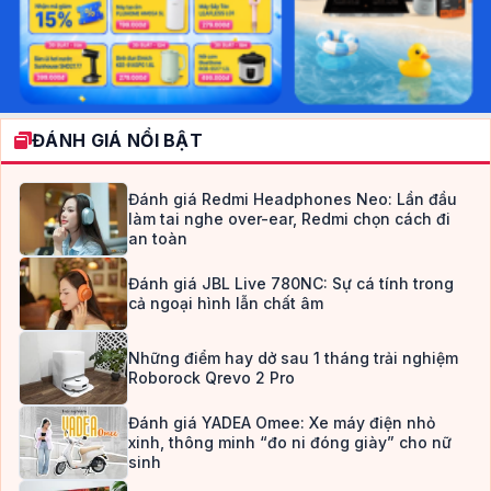
ĐÁNH GIÁ NỔI BẬT
Đánh giá Redmi Headphones Neo: Lần đầu
làm tai nghe over-ear, Redmi chọn cách đi
an toàn
Đánh giá JBL Live 780NC: Sự cá tính trong
cả ngoại hình lẫn chất âm
Những điểm hay dở sau 1 tháng trải nghiệm
Roborock Qrevo 2 Pro
Đánh giá YADEA Omee: Xe máy điện nhỏ
xinh, thông minh “đo ni đóng giày” cho nữ
sinh