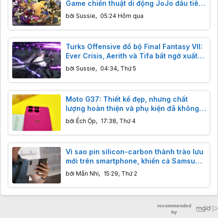
Game chiến thuật di động JoJo đầu tiên
ra mắt toàn cầu 13/8
bởi
Sussie
,
05:24 Hôm qua
Turks Offensive đổ bộ Final Fantasy VII:
Ever Crisis, Aerith và Tifa bất ngờ xuất
hiện
bởi
Sussie
,
04:34, Thứ 5
Moto G37: Thiết kế đẹp, nhưng chất
lượng hoàn thiện và phụ kiện đã không
còn như xưa
bởi
Ếch Ộp
,
17:38, Thứ 4
Vì sao pin silicon-carbon thành trào lưu
mới trên smartphone, khiến cả Samsung
cũng phải nhập cuộc?
bởi
Mẫn Nhi
,
15:29, Thứ 2