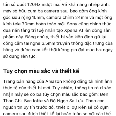
tần số quét 120Hz mượt mà. Về khả năng nhiếp ảnh,
máy sở hữu cụm ba camera sau, bao gồm ống kính
góc siêu rộng 16mm, camera chính 24mm và một ống
kính tele 70mm hoàn toàn mới. Sony cũng chính thức
đưa nền tảng trí tuệ nhân tạo Xperia AI lên dòng sản
phẩm này. Đáng chú ý, thiết bị vẫn kiên định giữ lại
cổng cắm tai nghe 3.5mm truyền thống đặc trưng của
hãng và được cam kết thời lượng pin đạt mức hai ngày
sử dụng liên tục.
Tùy chọn màu sắc và thiết kế​
Trang bán hàng của Amazon không đăng tải hình ảnh
thực tế của thiết bị mới. Tuy nhiên, thông tin rò rỉ xác
nhận máy sẽ có ba tùy chọn màu sắc bao gồm: Đen
Than Chì, Bạc Iolite và Đỏ Ngọc Sa Lựu. Theo các
nguồn tin uy tín trước đó, thiết bị dự kiến sẽ có cụm
camera sau được thiết kế lại hoàn toàn so với các thế