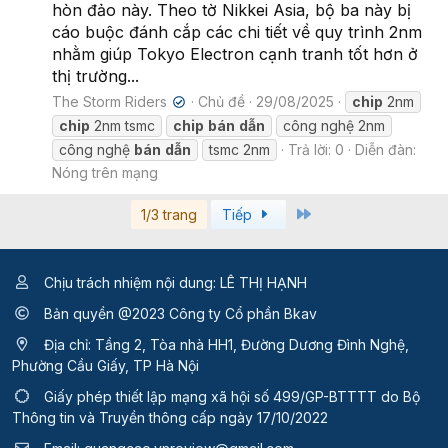
hòn đảo này. Theo tờ Nikkei Asia, bộ ba này bị
cáo buộc đánh cắp các chi tiết về quy trình 2nm
nhằm giúp Tokyo Electron cạnh tranh tốt hơn ở
thị trường...
The Storm Riders
Chủ đề
29/08/2025
chip
2nm
✔
chip
2nm tsmc
chip
bán
dẫn
công nghệ 2nm
công nghệ
bán
dẫn
tsmc 2nm
Trả lời: 0
Diễn đàn:
Nóng trên mạng
Last
1/3 trang
Tiếp
Chịu trách nhiệm nội dung: LÊ THỊ HẠNH
Bản quyền @2023 Công ty Cổ phần Bkav
Địa chỉ: Tầng 2, Tòa nhà HH1, Đường Dương Đình Nghệ,
Phường Cầu Giấy, TP Hà Nội
Giấy phép thiết lập mạng xã hội số 499/GP-BTTTT
do Bộ
Thông tin và Truyền thông cấp ngày 17/10/2022