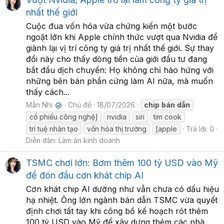
nhất thế giới
Cuộc đua vốn hóa vừa chứng kiến một bước
ngoặt lớn khi Apple chính thức vượt qua Nvidia để
giành lại vị trí công ty giá trị nhất thế giới. Sự thay
đổi này cho thấy dòng tiền của giới đầu tư đang
bắt đầu dịch chuyển: Họ không chỉ hào hứng với
những bên bán phần cứng làm AI nữa, mà muốn
thấy cách...
Mẫn Nhi
Chủ đề
18/07/2026
chip
bán
dẫn
✔
cổ phiếu công nghệ]
nvidia
siri
tim cook
trí tuệ nhân tạo
vốn hóa thị trường
[apple
Trả lời: 0
Diễn đàn:
Làm ăn kinh doanh
TSMC chơi lớn: Bơm thêm 100 tỷ USD vào Mỹ
để đón đầu cơn khát chip AI
Cơn khát chip AI dường như vẫn chưa có dấu hiệu
hạ nhiệt. Ông lớn ngành bán dẫn TSMC vừa quyết
định chơi tất tay khi công bố kế hoạch rót thêm
100 tỷ USD vào Mỹ để xây dựng thêm các nhà