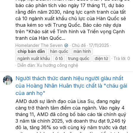
báo cáo phân tích vào ngày 17 tháng 11, dự báo
rằng đến năm 2030, năng lực cạnh tranh của tất
cả 10 ngành xuất khẩu chủ lực của Hàn Quốc sẽ
thua kém so với Trung Quốc. Báo cáo này dựa
trên "Khảo sát về Tình hình và Triển vọng Cạnh
tranh của Hàn Quốc...
Homelander The Seven
Chủ đề
17/11/2025
✔
chip
bán
dẫn
hàn quốc
màn hình
ngành xuất khẩu
ô tô
trung quốc
điện tử
Trả lời: 0
Diễn đàn:
Xu hướng công nghệ
Người thách thức danh hiệu người giàu nhất
của Hoàng Nhân Huân thực chất là "cháu gái
của anh họ"
AMD dưới sự lãnh đạo của Lisa Su, đang ngày
càng trở thành tâm điểm của ngành. Vào ngày 4
tháng 11, AMD đã công bố báo cáo tài chính quý
3 năm tài chính 2025, với doanh thu đạt 9,246 tỷ
đô la, tăng 36% so với cùng kỳ năm trước và đạt