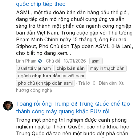
quốc chip tiếp theo
ASML, một tập đoàn bán dẫn hàng đầu thế giới,
đang tiếp cận mở rộng chuỗi cung ứng và sẵn
sàng trở thành một phần của ngành công nghiệp
bán dẫn Việt Nam. Trong cuộc gặp với Thủ tướng
Phạm Minh Chính ngày 15 tháng 1, ông Eduard
Stiphout, Phó Chủ tịch Tập đoàn ASML (Hà Lan),
cho biết họ đang xem...
Linh Pham
Chủ đề
18/01/2026
asml
✔
asml tới việt nam
chip
bán
dẫn
máy in thạch bản
ngành
chip
bán
dẫn
tại việt nam
phó chủ tịch tập đoàn asml
Trả lời: 0
Diễn đàn:
Xu
hướng công nghệ
Toang rồi ông Trump ơi! Trung Quốc chế tạo
thành công máy quang khắc EUV rồi!
Trong một phòng thí nghiệm được canh phòng
nghiêm ngặt tại Thâm Quyến, các nhà khoa học
Trung Quốc đã tạo nên một bước đột phá chấn