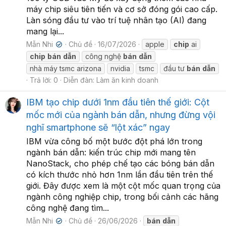
máy chip siêu tiên tiến và cơ sở đóng gói cao cấp.
Làn sóng đầu tư vào trí tuệ nhân tạo (AI) đang
mang lại...
Mẫn Nhi
Chủ đề
16/07/2026
apple
chip
ai
✔
chip
bán
dẫn
công nghệ
bán
dẫn
nhà máy tsmc arizona
nvidia
tsmc
đầu tư
bán
dẫn
Trả lời: 0
Diễn đàn:
Làm ăn kinh doanh
IBM tạo chip dưới 1nm đầu tiên thế giới: Cột
mốc mới của ngành bán dẫn, nhưng đừng vội
nghĩ smartphone sẽ “lột xác” ngay
IBM vừa công bố một bước đột phá lớn trong
ngành bán dẫn: kiến trúc chip mới mang tên
NanoStack, cho phép chế tạo các bóng bán dẫn
có kích thước nhỏ hơn 1nm lần đầu tiên trên thế
giới. Đây được xem là một cột mốc quan trọng của
ngành công nghiệp chip, trong bối cảnh các hãng
công nghệ đang tìm...
Mẫn Nhi
Chủ đề
26/06/2026
bán
dẫn
✔