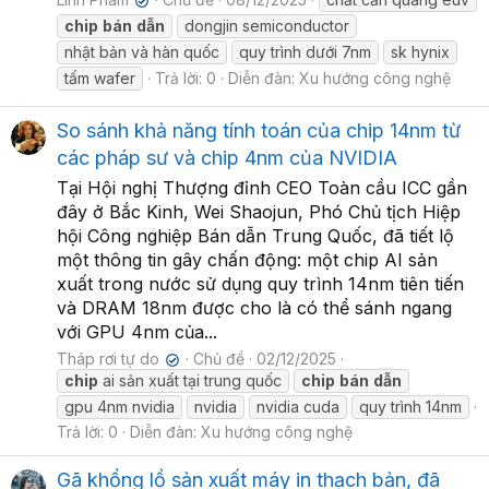
✔
chip
bán
dẫn
dongjin semiconductor
nhật bản và hàn quốc
quy trình dưới 7nm
sk hynix
tấm wafer
Trả lời: 0
Diễn đàn:
Xu hướng công nghệ
So sánh khả năng tính toán của chip 14nm từ
các pháp sư và chip 4nm của NVIDIA
Tại Hội nghị Thượng đỉnh CEO Toàn cầu ICC gần
đây ở Bắc Kinh, Wei Shaojun, Phó Chủ tịch Hiệp
hội Công nghiệp Bán dẫn Trung Quốc, đã tiết lộ
một thông tin gây chấn động: một chip AI sản
xuất trong nước sử dụng quy trình 14nm tiên tiến
và DRAM 18nm được cho là có thể sánh ngang
với GPU 4nm của...
Tháp rơi tự do
Chủ đề
02/12/2025
✔
chip
ai sản xuất tại trung quốc
chip
bán
dẫn
gpu 4nm nvidia
nvidia
nvidia cuda
quy trình 14nm
Trả lời: 0
Diễn đàn:
Xu hướng công nghệ
Gã khổng lồ sản xuất máy in thạch bản, đã