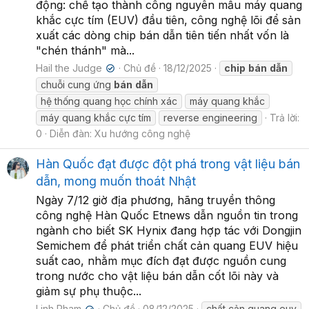
động: chế tạo thành công nguyên mẫu máy quang
khắc cực tím (EUV) đầu tiên, công nghệ lõi để sản
xuất các dòng chip bán dẫn tiên tiến nhất vốn là
"chén thánh" mà...
Hail the Judge
Chủ đề
18/12/2025
chip
bán
dẫn
✔
chuỗi cung ứng
bán
dẫn
hệ thống quang học chính xác
máy quang khắc
máy quang khắc cực tím
reverse engineering
Trả lời:
0
Diễn đàn:
Xu hướng công nghệ
Hàn Quốc đạt được đột phá trong vật liệu bán
dẫn, mong muốn thoát Nhật
Ngày 7/12 giờ địa phương, hãng truyền thông
công nghệ Hàn Quốc Etnews dẫn nguồn tin trong
ngành cho biết SK Hynix đang hợp tác với Dongjin
Semichem để phát triển chất cản quang EUV hiệu
suất cao, nhằm mục đích đạt được nguồn cung
trong nước cho vật liệu bán dẫn cốt lõi này và
giảm sự phụ thuộc...
Linh Pham
Chủ đề
08/12/2025
chất cản quang euv