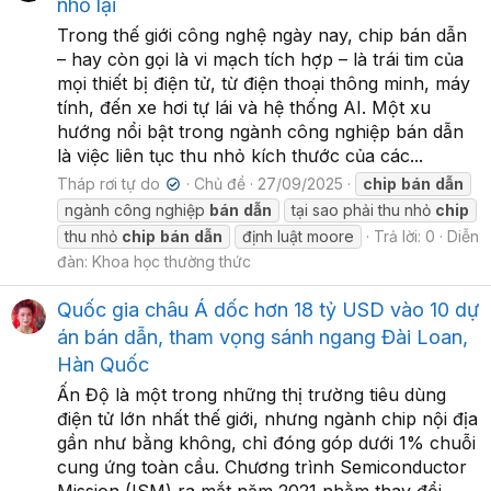
nhỏ lại
Trong thế giới công nghệ ngày nay, chip bán dẫn
– hay còn gọi là vi mạch tích hợp – là trái tim của
mọi thiết bị điện tử, từ điện thoại thông minh, máy
tính, đến xe hơi tự lái và hệ thống AI. Một xu
hướng nổi bật trong ngành công nghiệp bán dẫn
là việc liên tục thu nhỏ kích thước của các...
Tháp rơi tự do
Chủ đề
27/09/2025
chip
bán
dẫn
✔
ngành công nghiệp
bán
dẫn
tại sao phải thu nhỏ
chip
thu nhỏ
chip
bán
dẫn
định luật moore
Trả lời: 0
Diễn
đàn:
Khoa học thường thức
Quốc gia châu Á dốc hơn 18 tỷ USD vào 10 dự
án bán dẫn, tham vọng sánh ngang Đài Loan,
Hàn Quốc
Ấn Độ là một trong những thị trường tiêu dùng
điện tử lớn nhất thế giới, nhưng ngành chip nội địa
gần như bằng không, chỉ đóng góp dưới 1% chuỗi
cung ứng toàn cầu. Chương trình Semiconductor