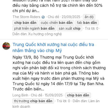
Mission (ISM) ra mắt năm 2021 nhằm thay đổi
điều này bằng cách hỗ trợ tài chính lên đến 50%
chi phí dự án...
The Storm Riders
Chủ đề
23/09/2025
ấn độ
✔
chip
bán
dẫn
cuộc chiến
bán
dẫn
fab
bán
dẫn
phát triển ngành
bán
dẫn
sản xuất
chip
Trả lời: 0
Diễn đàn:
Xu hướng công nghệ
Trung Quốc khởi xướng hai cuộc điều tra
nhắm thẳng vào chip Mỹ
Ngày 13/9, Bộ Thương mại Trung Quốc khởi
xướng hai cuộc điều tra liên quan đến chip gồm
nghi vấn phân biệt đối xử trong chính sách thương
mại của Mỹ và hành vi bán phá giá. Thông báo
xuất hiện ngay trước đàm phán thương mại Mỹ và
Trung Quốc từ ngày 14 đến 17/9 tại Tây Ban Nha.
Trước diễn biến...
Long Bình
Chủ đề
15/09/2025
chip
bán
dẫn
thị trường
chip
bán
dẫn
Trả lời: 0
Diễn đàn:
Làm ăn
kinh doanh