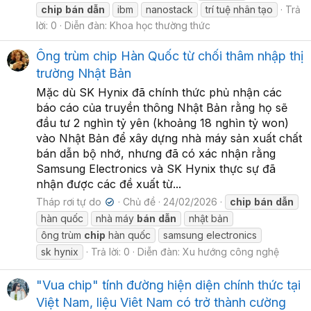
chip
bán
dẫn
ibm
nanostack
trí tuệ nhân tạo
Trả
lời: 0
Diễn đàn:
Khoa học thường thức
Ông trùm chip Hàn Quốc từ chối thâm nhập thị
trường Nhật Bản
Mặc dù SK Hynix đã chính thức phủ nhận các
báo cáo của truyền thông Nhật Bản rằng họ sẽ
đầu tư 2 nghìn tỷ yên (khoảng 18 nghìn tỷ won)
vào Nhật Bản để xây dựng nhà máy sản xuất chất
bán dẫn bộ nhớ, nhưng đã có xác nhận rằng
Samsung Electronics và SK Hynix thực sự đã
nhận được các đề xuất từ...
Tháp rơi tự do
Chủ đề
24/02/2026
chip
bán
dẫn
✔
hàn quốc
nhà máy
bán
dẫn
nhật bản
ông trùm
chip
hàn quốc
samsung electronics
sk hynix
Trả lời: 0
Diễn đàn:
Xu hướng công nghệ
"Vua chip" tính đường hiện diện chính thức tại
Việt Nam, liệu Viêt Nam có trở thành cường