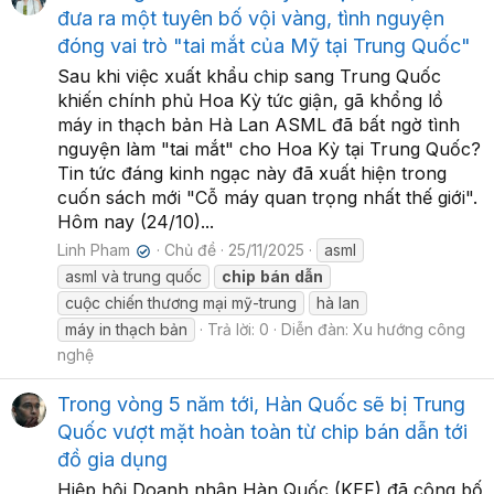
đưa ra một tuyên bố vội vàng, tình nguyện
đóng vai trò "tai mắt của Mỹ tại Trung Quốc"
Sau khi việc xuất khẩu chip sang Trung Quốc
khiến chính phủ Hoa Kỳ tức giận, gã khổng lồ
máy in thạch bản Hà Lan ASML đã bất ngờ tình
nguyện làm "tai mắt" cho Hoa Kỳ tại Trung Quốc?
Tin tức đáng kinh ngạc này đã xuất hiện trong
cuốn sách mới "Cỗ máy quan trọng nhất thế giới".
Hôm nay (24/10)...
Linh Pham
Chủ đề
25/11/2025
asml
✔
asml và trung quốc
chip
bán
dẫn
cuộc chiến thương mại mỹ-trung
hà lan
máy in thạch bản
Trả lời: 0
Diễn đàn:
Xu hướng công
nghệ
Trong vòng 5 năm tới, Hàn Quốc sẽ bị Trung
Quốc vượt mặt hoàn toàn từ chip bán dẫn tới
đồ gia dụng
Hiệp hội Doanh nhân Hàn Quốc (KEF) đã công bố