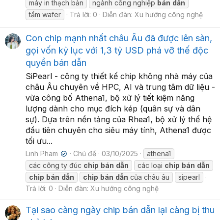
máy in thạch bản
ngành công nghiệp
bán
dẫn
tấm wafer
Trả lời: 0
Diễn đàn:
Xu hướng công nghệ
Con chip mạnh nhất châu Âu đã được lên sàn,
gọi vốn kỷ lục với 1,3 tỷ USD phá vỡ thế độc
quyền bán dẫn
SiPearl - công ty thiết kế chip không nhà máy của
châu Âu chuyên về HPC, AI và trung tâm dữ liệu -
vừa công bố Athena1, bộ xử lý tiết kiệm năng
lượng dành cho mục đích kép (quân sự và dân
sự). Dựa trên nền tảng của Rhea1, bộ xử lý thế hệ
đầu tiên chuyên cho siêu máy tính, Athena1 được
tối ưu...
Linh Pham
Chủ đề
03/10/2025
athena1
✔
các công ty đúc
chip
bán
dẫn
các loại
chip
bán
dẫn
chip
bán
dẫn
chip
bán
dẫn
của châu âu
sipearl
Trả lời: 0
Diễn đàn:
Xu hướng công nghệ
Tại sao càng ngày chip bán dẫn lại càng bị thu