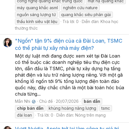
công nghệ quang khắc trung quốc
mặt nạ quang khắc
máy quang khắc asml
nghiên cứu nature
nguồn sáng lượng tử
quang khắc siêu phân giải
thấu kính siêu vật liệu
Trả lời: 0
Diễn đàn:
Khoa học
thường thức
"Ngốn" tận 9% điện của cả Đài Loan, TSMC
có thể phải tự xây nhà máy điện?
Một dự luật mới đang được xem xét tại Đài Loan
có thể buộc các doanh nghiệp tiêu thụ điện cực
lớn, dẫn đầu là TSMC, phải tự xây dựng hạ tầng
phát điện và lưu trữ năng lượng riêng. Với một gã
khổng lồ ngốn tới 9% tổng lượng điện toàn đảo
quốc này, đây chắc chắn là một bài toán hóc búa
chưa từng...
Mẫn Nhi
Chủ đề
20/07/2026
bán
dẫn
✔
chip
bán
dẫn
khủng hoảng năng lượng
tsmc
đài loan
Trả lời: 0
Diễn đàn:
Nóng trên mạng
Vượt Nvidia, Apple trở lại làm công ty giá trị