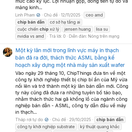
mức cao kỷ lục. Lợi nhuận gộp, dòng tiền tự do và
mảng kinh...
Linh Pham
Chủ đề
12/11/2025
ceo amd
✔
chip
bán
dẫn
cơ sở hạ tầng ai
cuộc chiến
chip
xử lý
jensen huang
lisa su
nvidia vs amd
Trả lời: 0
Diễn đàn:
Nóng trên mạng
Một kỳ lân mới trong lĩnh vực máy in thạch
bản đã ra đời, thách thức ASML bằng kế
hoạch xây dựng một nhà máy sản xuất wafer
Vào ngày 29 tháng 10, ChipThings đưa tin về một
công ty khởi nghiệp thiết bị chip bí ẩn của Mỹ vừa
nổi lên và trở thành một kỳ lân bán dẫn mới. Công
ty này cũng đã đưa ra những tuyên bố táo bạo,
nhằm thách thức hai gã khổng lồ của ngành công
nghiệp bán dẫn - ASML, công ty dẫn đầu về máy
in thạch...
Tháp rơi tự do
Chủ đề
29/10/2025
chip
bán
dẫn
✔
công ty khởi nghiệp substrate
kỹ thuật quang khắc