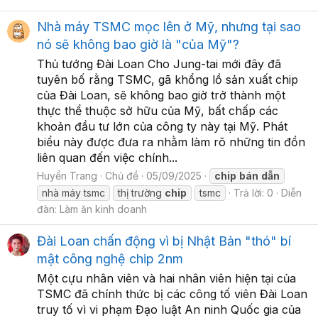
Nhà máy TSMC mọc lên ở Mỹ, nhưng tại sao
nó sẽ không bao giờ là "của Mỹ"?
Thủ tướng Đài Loan Cho Jung-tai mới đây đã
tuyên bố rằng TSMC, gã khổng lồ sản xuất chip
của Đài Loan, sẽ không bao giờ trở thành một
thực thể thuộc sở hữu của Mỹ, bất chấp các
khoản đầu tư lớn của công ty này tại Mỹ. Phát
biểu này được đưa ra nhằm làm rõ những tin đồn
liên quan đến việc chính...
Huyền Trang
Chủ đề
05/09/2025
chip
bán
dẫn
nhà máy tsmc
thị trường
chip
tsmc
Trả lời: 0
Diễn
đàn:
Làm ăn kinh doanh
Đài Loan chấn động vì bị Nhật Bản "thó" bí
mật công nghệ chip 2nm
Một cựu nhân viên và hai nhân viên hiện tại của
TSMC đã chính thức bị các công tố viên Đài Loan
truy tố vì vi phạm Đạo luật An ninh Quốc gia của