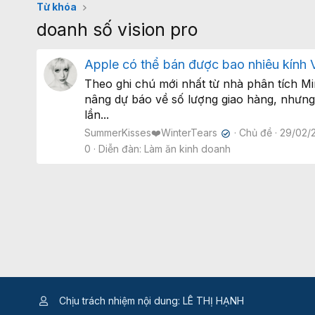
Từ khóa
doanh số vision pro
Apple có thể bán được bao nhiêu kính V
Theo ghi chú mới nhất từ nhà phân tích M
nâng dự báo về số lượng giao hàng, nhưng 
lần...
SummerKisses❤️WinterTears
Chủ đề
29/02/
✔
0
Diễn đàn:
Làm ăn kinh doanh
Chịu trách nhiệm nội dung: LÊ THỊ HẠNH