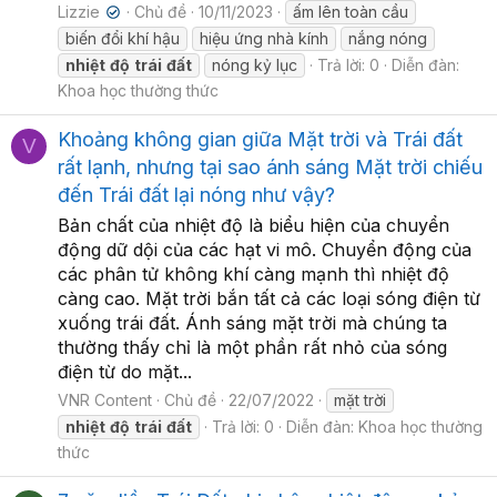
Lizzie
Chủ đề
10/11/2023
ấm lên toàn cầu
✔
biến đổi khí hậu
hiệu ứng nhà kính
nắng nóng
nhiệt
độ
trái
đất
nóng kỷ lục
Trả lời: 0
Diễn đàn:
Khoa học thường thức
Khoảng không gian giữa Mặt trời và Trái đất
V
rất lạnh, nhưng tại sao ánh sáng Mặt trời chiếu
đến Trái đất lại nóng như vậy?
Bản chất của nhiệt độ là biểu hiện của chuyển
động dữ dội của các hạt vi mô. Chuyển động của
các phân tử không khí càng mạnh thì nhiệt độ
càng cao. Mặt trời bắn tất cả các loại sóng điện từ
xuống trái đất. Ánh sáng mặt trời mà chúng ta
thường thấy chỉ là một phần rất nhỏ của sóng
điện từ do mặt...
VNR Content
Chủ đề
22/07/2022
mặt trời
nhiệt
độ
trái
đất
Trả lời: 0
Diễn đàn:
Khoa học thường
thức