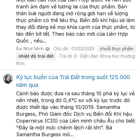
tranh ảm đạm về tương lai của thực phẩm. Bản
thân loài người đang mở rộng giới hạn về lượng
thực phẩm có thể tiêu thụ. Biến đổi khí hậu sẽ làm
thay đổi đáng kể mọi khía cạnh của thực phẩm, từ
táo đến bít tết. Theo báo cáo mới của Liên Hợp
Quốc , nếu...
Bui Nhat Minh
Chủ đề
01/03/2025
chuỗi thực phẩm
✔
nhiệt
độ
trái
đất
Trả lời: 0
Diễn đàn:
Khoa học thường
thức
Kỷ lục buồn của Trái Đất trong suốt 125.000
năm qua
Cảnh báo được đưa ra sau tháng 10 phá kỷ lục về
nền nhiệt, trong đó 0,4°C so với kỷ lục trước đó
được thiết lập vào tháng 10/2019. Samantha
Burgess, Phó Giám đốc Dịch vụ Biến đổi Khí hậu
Copernicus (C3S) của Liên minh châu Âu cho biết:
"Đây là một mức chênh lệch rất lớn". Bà
Samantha Burgess mô...