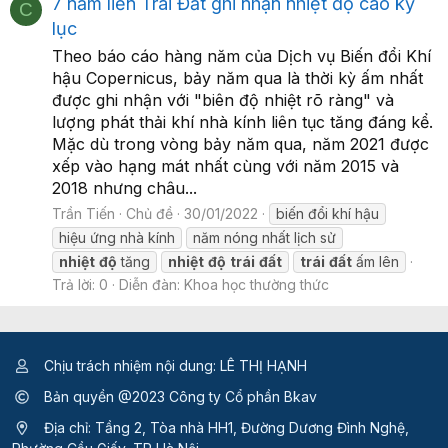
7 năm liền Trái Đất ghi nhận nhiệt độ cao kỷ
C
lục
Theo báo cáo hàng năm của Dịch vụ Biến đổi Khí
hậu Copernicus, bảy năm qua là thời kỳ ấm nhất
được ghi nhận với "biên độ nhiệt rõ ràng" và
lượng phát thải khí nhà kính liên tục tăng đáng kể.
Mặc dù trong vòng bảy năm qua, năm 2021 được
xếp vào hạng mát nhất cùng với năm 2015 và
2018 nhưng châu...
Trần Tiến
Chủ đề
30/01/2022
biến đổi khí hậu
hiệu ứng nhà kính
năm nóng nhất lịch sử
nhiệt
độ
tăng
nhiệt
độ
trái
đất
trái
đất
ấm lên
Trả lời: 0
Diễn đàn:
Khoa học thường thức
Chịu trách nhiệm nội dung: LÊ THỊ HẠNH
Bản quyền @2023 Công ty Cổ phần Bkav
Địa chỉ: Tầng 2, Tòa nhà HH1, Đường Dương Đình Nghệ,