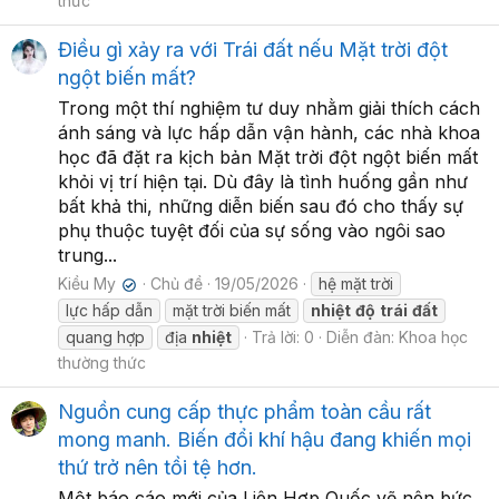
thức
Điều gì xảy ra với Trái đất nếu Mặt trời đột
ngột biến mất?
Trong một thí nghiệm tư duy nhằm giải thích cách
ánh sáng và lực hấp dẫn vận hành, các nhà khoa
học đã đặt ra kịch bản Mặt trời đột ngột biến mất
khỏi vị trí hiện tại. Dù đây là tình huống gần như
bất khả thi, những diễn biến sau đó cho thấy sự
phụ thuộc tuyệt đối của sự sống vào ngôi sao
trung...
Kiều My
Chủ đề
19/05/2026
hệ mặt trời
✔
lực hấp dẫn
mặt trời biến mất
nhiệt
độ
trái
đất
quang hợp
địa
nhiệt
Trả lời: 0
Diễn đàn:
Khoa học
thường thức
Nguồn cung cấp thực phẩm toàn cầu rất
mong manh. Biến đổi khí hậu đang khiến mọi
thứ trở nên tồi tệ hơn.
Một báo cáo mới của Liên Hợp Quốc vẽ nên bức