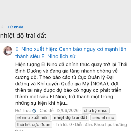
Từ khóa
nhiệt độ trái đất
El Nino xuất hiện: Cảnh báo nguy cơ mạnh lên
thành siêu El Nino lịch sử
Hiện tượng El Nino đã chính thức quay trở lại Thái
Bình Dương và đang gia tăng nhanh chóng về
cường độ. Theo báo cáo từ Cục Quản lý Đại
dương và Khí quyển Quốc gia Mỹ (NOAA), đợt
thiên tai này được dự báo có nguy cơ phát triển
thành một siêu El Nino, trở thành một trong
những sự kiện khí hậu...
Hư Trúc
Chủ đề
12/06/2026
chu kỳ enso
✔
el nino xuất hiện
nhiệt
độ
trái
đất
siêu el nino
thời tiết cực đoan
Trả lời: 0
Diễn đàn:
Khoa học thường