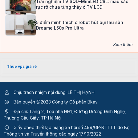
Trải nghiệm TV SQD-MiniLED C8L: màu sắc
rực rỡ chưa từng thấy ở TV LCD
5 điểm mình thích ở robot hút bụi lau sàn
Dreame L50s Pro Ultra
Xem thêm
Thuê vps giá rẻ
Chịu trách nhiệm nội dung: LÊ THỊ HẠNH
Bản quyền @2023 Công ty Cổ phần Bkav
Địa chỉ: Tầng 2, Tòa nhà HH1, Đường Dương Đình Nghệ,
Phường Cầu Giấy, TP Hà Nội
Giấy phép thiết lập mạng xã hội số 499/GP-BTTTT
do Bộ
Thông tin và Truyền thông cấp ngày 17/10/2022