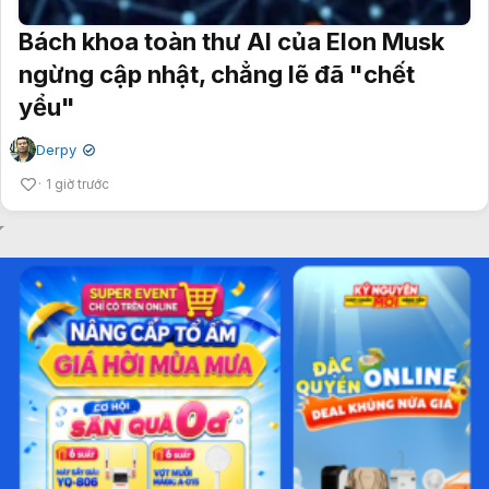
Bách khoa toàn thư AI của Elon Musk
ngừng cập nhật, chẳng lẽ đã "chết
yểu"
Derpy
✔
1 giờ trước