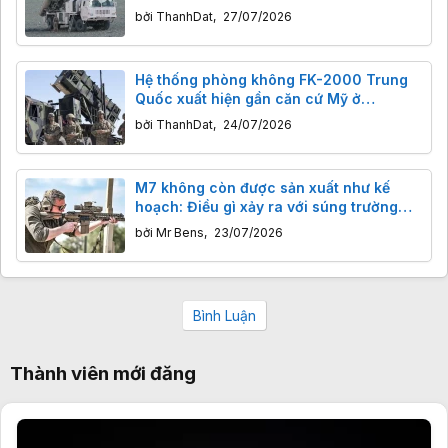
bởi
ThanhDat
,
27/07/2026
Hệ thống phòng không FK-2000 Trung
Quốc xuất hiện gần căn cứ Mỹ ở
Bahrain, báo hiệu điều gì đang diễn ra
bởi
ThanhDat
,
24/07/2026
tại Trung Đông?
M7 không còn được sản xuất như kế
hoạch: Điều gì xảy ra với súng trường
tấn công thế hệ mới của Mỹ?
bởi
Mr Bens
,
23/07/2026
Bình Luận
Thành viên mới đăng