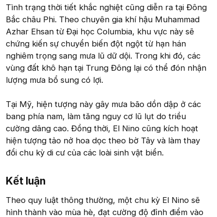
Tình trạng thời tiết khắc nghiệt cũng diễn ra tại Đông
Bắc châu Phi. Theo chuyên gia khí hậu Muhammad
Azhar Ehsan từ Đại học Columbia, khu vực này sẽ
chứng kiến sự chuyển biến đột ngột từ hạn hán
nghiêm trọng sang mưa lũ dữ dội. Trong khi đó, các
vùng đất khô hạn tại Trung Đông lại có thể đón nhận
lượng mưa bổ sung có lợi.
Tại Mỹ, hiện tượng này gây mưa bão dồn dập ở các
bang phía nam, làm tăng nguy cơ lũ lụt do triều
cường dâng cao. Đồng thời, El Nino cũng kích hoạt
hiện tượng tảo nở hoa dọc theo bờ Tây và làm thay
đổi chu kỳ di cư của các loài sinh vật biển.
Kết luận​
Theo quy luật thông thường, một chu kỳ El Nino sẽ
hình thành vào mùa hè, đạt cường độ đỉnh điểm vào