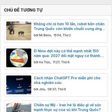
CHỦ ĐỀ TƯƠNG TỰ
Không chỉ rẻ hơn 10 lần, robot bốn chân
Trung Quốc còn khiến chuỗi cung ứng
phương Tây rơi vào thế khó như thế nào?
bởi
Mr Bens
,
15:54, Thứ 2
El Nino đợt này có thể mạnh nhất 150
năm qua: 2027 đối mặt nguy cơ thành
năm nóng kỷ lục
bởi
Hư Trúc
,
11:27, Thứ 6
Cách nhận ChatGPT Pro miễn phí cho
nhà nghiên cứu
bởi
Jinu
,
08:37, Thứ 6
Chiến sự Mỹ - Iran hé lộ điều gì về sức
mạnh thực sự của vũ khí Trung Quốc?