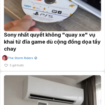
Sony nhất quyết không "quay xe" vụ
khai tử đĩa game dù cộng đồng dọa tẩy
chay
The Storm Riders
✔
5 giờ trước