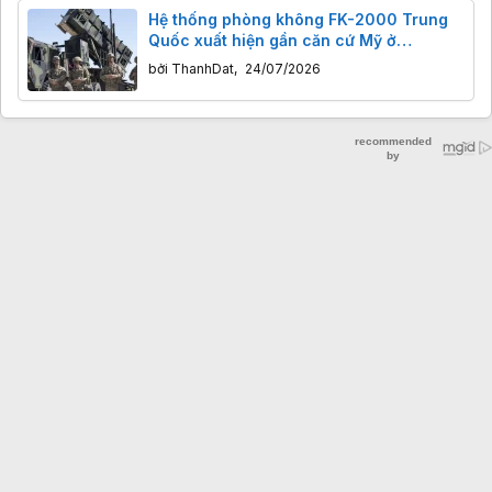
Hệ thống phòng không FK-2000 Trung
Quốc xuất hiện gần căn cứ Mỹ ở
Bahrain, báo hiệu điều gì đang diễn ra
bởi
ThanhDat
,
24/07/2026
tại Trung Đông?