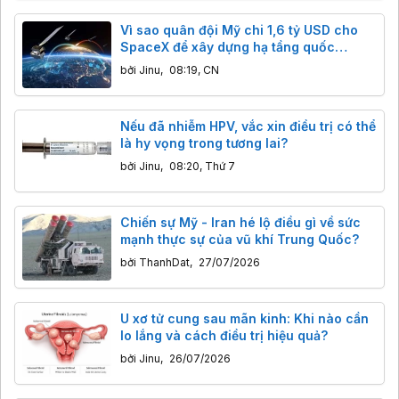
Vì sao quân đội Mỹ chi 1,6 tỷ USD cho
SpaceX để xây dựng hạ tầng quốc
phòng?
bởi
Jinu
,
08:19, CN
Nếu đã nhiễm HPV, vắc xin điều trị có thể
là hy vọng trong tương lai?
bởi
Jinu
,
08:20, Thứ 7
Chiến sự Mỹ - Iran hé lộ điều gì về sức
mạnh thực sự của vũ khí Trung Quốc?
bởi
ThanhDat
,
27/07/2026
U xơ tử cung sau mãn kinh: Khi nào cần
lo lắng và cách điều trị hiệu quả?
bởi
Jinu
,
26/07/2026