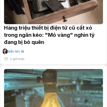
Hàng triệu thiết bị điện tử cũ cất xó
trong ngăn kéo: "Mỏ vàng" nghìn tỷ
đang bị bỏ quên
Mẫn Nhi
✔
4 giờ trước