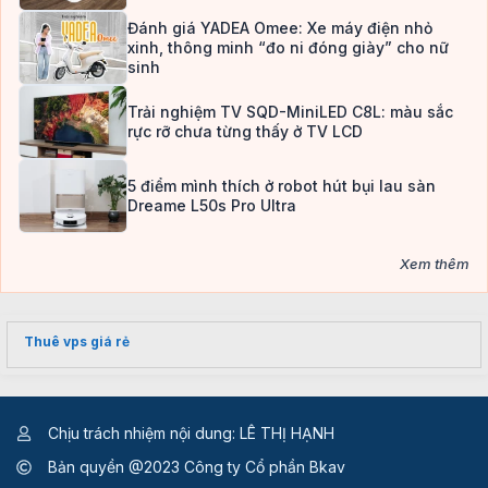
Đánh giá YADEA Omee: Xe máy điện nhỏ
xinh, thông minh “đo ni đóng giày” cho nữ
sinh
Trải nghiệm TV SQD-MiniLED C8L: màu sắc
rực rỡ chưa từng thấy ở TV LCD
5 điểm mình thích ở robot hút bụi lau sàn
Dreame L50s Pro Ultra
Xem thêm
Thuê vps giá rẻ
Chịu trách nhiệm nội dung: LÊ THỊ HẠNH
Bản quyền @2023 Công ty Cổ phần Bkav