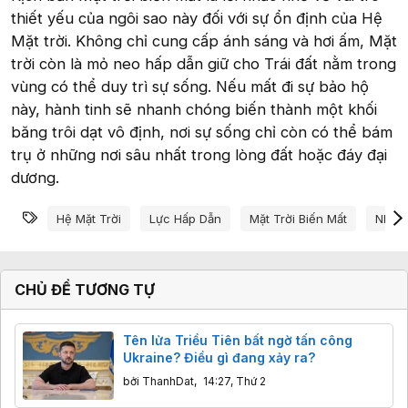
thiết yếu của ngôi sao này đối với sự ổn định của Hệ
Mặt trời. Không chỉ cung cấp ánh sáng và hơi ấm, Mặt
trời còn là mỏ neo hấp dẫn giữ cho Trái đất nằm trong
vùng có thể duy trì sự sống. Nếu mất đi sự bảo hộ
này, hành tinh sẽ nhanh chóng biến thành một khối
băng trôi dạt vô định, nơi sự sống chỉ còn có thể bám
trụ ở những nơi sâu nhất trong lòng đất hoặc đáy đại
dương.
Từ khóa
Hệ Mặt Trời
Lực Hấp Dẫn
Mặt Trời Biến Mất
Nhiệt
CHỦ ĐỀ TƯƠNG TỰ
Tên lửa Triều Tiên bất ngờ tấn công
Ukraine? Điều gì đang xảy ra?
bởi
ThanhDat
,
14:27, Thứ 2