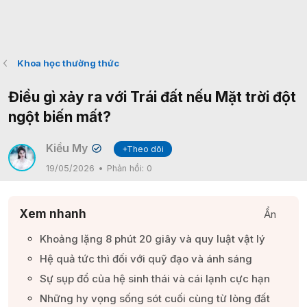
Khoa học thường thức
Điều gì xảy ra với Trái đất nếu Mặt trời đột
ngột biến mất?
Kiều My
+Theo dõi
✔
19/05/2026
Phản hồi:
0
Xem nhanh
Ẩn
Khoảng lặng 8 phút 20 giây và quy luật vật lý​
Hệ quả tức thì đối với quỹ đạo và ánh sáng​
Sự sụp đổ của hệ sinh thái và cái lạnh cực hạn​
Những hy vọng sống sót cuối cùng từ lòng đất​