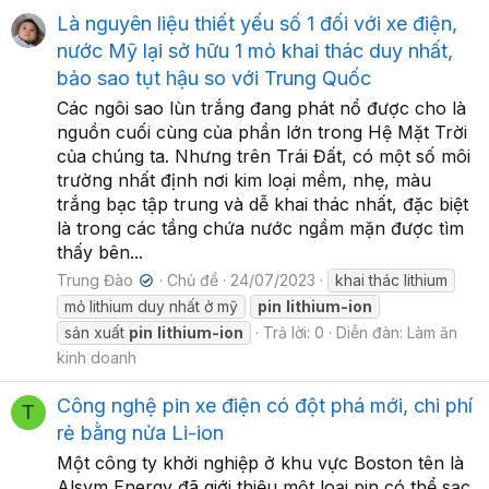
Là nguyên liệu thiết yếu số 1 đối với xe điện,
nước Mỹ lại sở hữu 1 mỏ khai thác duy nhất,
bảo sao tụt hậu so với Trung Quốc
Các ngôi sao lùn trắng đang phát nổ được cho là
nguồn cuối cùng của phần lớn trong Hệ Mặt Trời
của chúng ta. Nhưng trên Trái Đất, có một số môi
trường nhất định nơi kim loại mềm, nhẹ, màu
trắng bạc tập trung và dễ khai thác nhất, đặc biệt
là trong các tầng chứa nước ngầm mặn được tìm
thấy bên...
Trung Đào
Chủ đề
24/07/2023
khai thác lithium
✔
mỏ lithium duy nhất ở mỹ
pin
lithium-ion
sản xuất
pin
lithium-ion
Trả lời: 0
Diễn đàn:
Làm ăn
kinh doanh
Công nghệ pin xe điện có đột phá mới, chi phí
T
rẻ bằng nửa Li-ion
Một công ty khởi nghiệp ở khu vực Boston tên là
Alsym Energy đã giới thiệu một loại pin có thể sạc