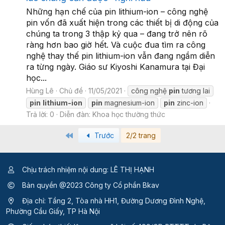
Những hạn chế của pin lithium-ion – công nghệ
pin vốn đã xuất hiện trong các thiết bị di động của
chúng ta trong 3 thập kỷ qua – đang trở nên rõ
ràng hơn bao giờ hết. Và cuộc đua tìm ra công
nghệ thay thế pin lithium-ion vẫn đang ngầm diễn
ra từng ngày. Giáo sư Kiyoshi Kanamura tại Đại
học...
Hùng Lê
Chủ đề
11/05/2021
công nghệ
pin
tương lai
pin
lithium-ion
pin
magnesium-ion
pin
zinc-ion
Trả lời: 0
Diễn đàn:
Khoa học thường thức
First
Trước
2/2 trang
Chịu trách nhiệm nội dung: LÊ THỊ HẠNH
Bản quyền @2023 Công ty Cổ phần Bkav
Địa chỉ: Tầng 2, Tòa nhà HH1, Đường Dương Đình Nghệ,
Phường Cầu Giấy, TP Hà Nội