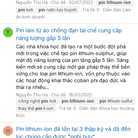
Nguyễn Thu Hà
Chủ đề
02/07/2022
pin
lithium-ion
pin
mới
pin
natri-lưu huỳnh
Trả lời: 0
Diễn đàn:
Làm
ăn kinh doanh
Pin làm từ áo chống đạn tái chế cung cấp
T
năng lượng gấp 5 lần
Các nhà khoa học đã tạo ra một bước đột phá
mới trong việc chế tạo pin lithium-sulphur, giúp
mật độ năng lượng của pin tăng gấp 5 lần. Sáng
kiến mới sẽ cung cấp một giải pháp thay thế bền
vững cho loại pin lithium-ion, vốn phụ thuộc vào
các hoạt động khai thác coban phi đạo đức và
thải ra nhiều...
Nguyễn Thu Hà
Chủ đề
18/03/2022
công nghệ
pin
mới
pin
lithium-ion
pin
lithium-sulfur
thay thế
pin
li-ion
Trả lời: 0
Diễn đàn:
Khoa học thường
thức
Pin lithium-ion đã tồn tại 3 thập kỷ và đã đến
H
lúc chúng cần được "nghỉ hưu"