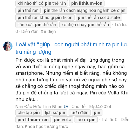
khi nào thì có
pin
thể rắn
pin
lithium-ion
pin
thể rắn
pin
thể rắn cách mạng hóa ngành xe điện
pin
thể rắn khác gì
pin
li-ion
pin
thể rắn solid state
sản xuất
pin
thể rắn
xe điện chạy
pin
thể rắn
Trả lời:
0
Diễn đàn:
Xe điện
Loài vật "giúp" con người phát minh ra pin lưu
trữ năng lượng
Pin được coi là phát minh vĩ đại, ứng dụng trong
vô vàn thiết bị công nghệ ngày nay, bao gồm cả
smartphone. Nhưng hiếm ai biết rằng, nếu không
nhờ cảm hứng từ con vật có vẻ ngoài ghê sợ này,
sẽ chẳng có chiếc điện thoại thông minh nào có
đủ pin để chúng ta lướt cả ngày. Pin của Volta Khi
nhu cầu...
Nan Đắc Hữu Tình Nhân
Chủ đề
16/04/2024
✔
chế tạo
pin
lịch sử
pin
lươn điện
pin
pin
lithium-ion
pin
volta
tạo ra
pin
Trả lời: 0
Diễn
đàn:
Khoa học thường thức