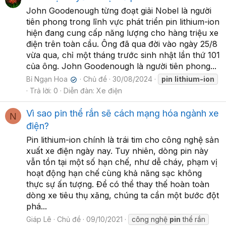
John Goodenough từng đoạt giải Nobel là người
tiên phong trong lĩnh vực phát triển pin lithium-ion
hiện đang cung cấp năng lượng cho hàng triệu xe
điện trên toàn cầu. Ông đã qua đời vào ngày 25/8
vừa qua, chỉ một tháng trước sinh nhật lần thứ 101
của ông. John Goodenough là người tiên phong...
Bỉ Ngạn Hoa
Chủ đề
30/08/2024
pin
lithium-ion
✔
Trả lời: 0
Diễn đàn:
Xe điện
Vì sao pin thể rắn sẽ cách mạng hóa ngành xe
N
điện?
Pin lithium-ion chính là trái tim cho công nghệ sản
xuất xe điện ngày nay. Tuy nhiên, dòng pin này
vẫn tồn tại một số hạn chế, như dễ cháy, phạm vị
hoạt động hạn chế cùng khả năng sạc không
thực sự ấn tượng. Để có thể thay thế hoàn toàn
dòng xe tiêu thụ xăng, chúng ta cần một bước đột
phá...
Giáp Lê
Chủ đề
09/10/2021
công nghệ
pin
thể rắn