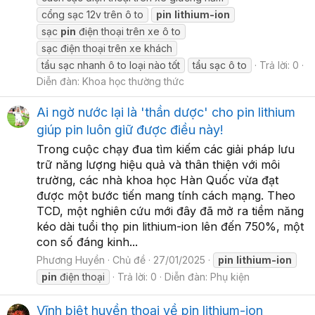
cổng sạc 12v trên ô to
pin
lithium-ion
sạc
pin
điện thoại trên xe ô to
sạc điện thoại trên xe khách
tẩu sạc nhanh ô to loại nào tốt
tẩu sạc ô to
Trả lời: 0
Diễn đàn:
Khoa học thường thức
Ai ngờ nước lại là 'thần dược' cho pin lithium
giúp pin luôn giữ được điều này!
Trong cuộc chạy đua tìm kiếm các giải pháp lưu
trữ năng lượng hiệu quả và thân thiện với môi
trường, các nhà khoa học Hàn Quốc vừa đạt
được một bước tiến mang tính cách mạng. Theo
TCD, một nghiên cứu mới đây đã mở ra tiềm năng
kéo dài tuổi thọ pin lithium-ion lên đến 750%, một
con số đáng kinh...
Phương Huyền
Chủ đề
27/01/2025
pin
lithium-ion
pin
điện thoại
Trả lời: 0
Diễn đàn:
Phụ kiện
Vĩnh biệt huyền thoại về pin lithium-ion