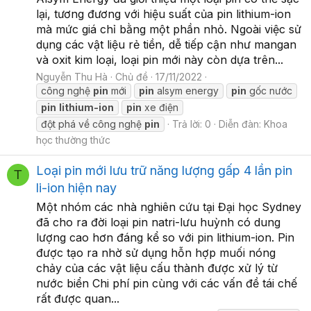
lại, tương đương với hiệu suất của pin lithium-ion
mà mức giá chỉ bằng một phần nhỏ. Ngoài việc sử
dụng các vật liệu rẻ tiền, dễ tiếp cận như mangan
và oxit kim loại, loại pin mới này còn dựa trên...
Nguyễn Thu Hà
Chủ đề
17/11/2022
công nghệ
pin
mới
pin
alsym energy
pin
gốc nước
pin
lithium-ion
pin
xe điện
đột phá về công nghệ
pin
Trả lời: 0
Diễn đàn:
Khoa
học thường thức
Loại pin mới lưu trữ năng lượng gấp 4 lần pin
T
li-ion hiện nay
Một nhóm các nhà nghiên cứu tại Đại học Sydney
đã cho ra đời loại pin natri-lưu huỳnh có dung
lượng cao hơn đáng kể so với pin lithium-ion. Pin
được tạo ra nhờ sử dụng hỗn hợp muối nóng
chảy của các vật liệu cấu thành được xử lý từ
nước biển Chi phí pin cùng với các vấn đề tái chế
rất được quan...