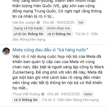
nhọ Jang Won-young, thành viên nhóm nhạc
thần tượng Hàn Quốc IVE, gây xôn xao cộng
đồng mạng Trung Quốc. Có nghi ngờ rằng thông
tin cá nhân bị rò rỉ từ...
Hail the Judge
Chủ đề
19/03/2025
ive
✔
mạng xã hội baidu
nhóm nhạc ive
phát tán
thông
tin
rò
rỉ
thông
tin
Trả lời: 0
Diễn
đàn:
Nóng trên mạng
Meta cũng đau đầu vì "bà hàng nước"
Việc rò rỉ nội dung cuộc họp nội bộ của Meta đã
khiến ban quản lý cấp cao của Meta vô cùng
chán nản, đặc biệt là người sáng lập công ty Mark
Zuckerberg. Để ứng phó với vấn đề này, Meta đã
gửi một bản ghi nhớ cảnh báo rõ ràng đến nhân
viên rằng việc tiết lộ thông tin nội bộ có thể khiến
họ mất...
Thoại Viết Hoàng
Chủ đề
04/02/2025
meta
✔
rò
rỉ
thông
tin
Trả lời: 0
Diễn đàn:
Nóng trên mạng