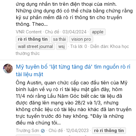
ứng dụng nhắn tin trên điện thoại của mình.
Những ứng dụng đó có thể chứa bằng chứng rằng
kỹ sư phần mềm đã rò rỉ thông tin cho truyền
thông. Theo...
VNR Content
Chủ đề
03/04/2024
apple
rò
rỉ
thông
tin
sa thải
vision pro
wall street journal
wsj
Trả lời: 0
Diễn đàn:
Khoa học
thường thức
Mỹ tuyên bố 'lật từng tảng đá' tìm nguồn rò rỉ
tài liệu mật
Ông Austin, quan chức cấp cao đầu tiên của Mỹ
bình luận về vụ rò rỉ tài liệu mật gần đây, hôm
11/4 nói rằng Lầu Năm Góc biết các tài liệu đã
được đăng lên mạng vào 28/2 và 1/3, nhưng
không chắc liệu có tài liệu nào khác đã lan truyền
trực tuyến trước đó hay không. "Đây là những
điều mà chúng tôi...
Trường Sơn
Chủ đề
12/04/2023
rò
rỉ
thông
tin
✔