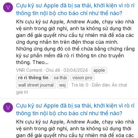
Cựu kỹ sư Apple đã bị sa thải, khởi kiện vì rò rỉ
V
thông tin nội bộ cho báo chí như thế nào?
Khi cựu kỹ sư Apple, Andrew Aude, chạy vào nhà
vệ sinh trong giờ nghỉ, anh ta không sử dụng thời
gian để giải quyết nhu cầu tự nhiên mà để xóa các
ứng dụng nhắn tin trên điện thoại của mình.
Những ứng dụng đó có thể chứa bằng chứng rằng
kỹ sư phần mềm đã rò rỉ thông tin cho truyền
thông. Theo...
VNR Content
Chủ đề
03/04/2024
apple
rò
rỉ
thông
tin
sa thải
vision pro
wall street journal
wsj
Trả lời: 0
Diễn đàn:
Ăn chơi
giải trí
Cựu kỹ sư Apple đã bị sa thải, khởi kiện vì rò rỉ
V
thông tin nội bộ cho báo chí như thế nào?
Khi cựu kỹ sư Apple, Andrew Aude, chạy vào nhà
vệ sinh trong giờ nghỉ, anh ta không sử dụng thời
gian để giải quyết nhu cầu tự nhiên mà để xóa các