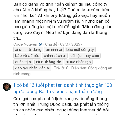
Bạn có đang vô tình "bán đứng" dữ liệu công ty
cho AI mà không hay biết? Chúng ta ai cũng từng
lén "hỏi ké" AI khi bí ý tưởng, gấp việc hay muốn
làm nhanh một nhiệm vụ rườm rà. Nhưng bạn có
bao giờ dừng lại một chút để nghĩ: “Mình đang dán
cái gì vào đây?” Nếu thứ bạn đang dán là thông
tin...
Code Nguyen
Chủ đề
03/07/2025
✔
ai sinh nội dung
an ninh ai
bảo mật công ty
bảo vệ dữ liệu
chính sách ai
dữ liệu nhạy cảm
quản trị ai
rò
rỉ
thông
tin
trí tuệ nhân tạo
đào tạo nhân viên ai
Trả lời: 0
Diễn đàn:
Cộng đồng An
ninh mạng
1 cô bé 13 tuổi phát tán danh tính thực gần 100
người dùng Baidu vì xúc phạm thần tượng
Con gái của phó chủ tịch trang web cổng thông
tin lớn nhất Trung Quốc Baidu đã phát tán thông
tin cá nhân của nhiều người dùng Internet đã bôi