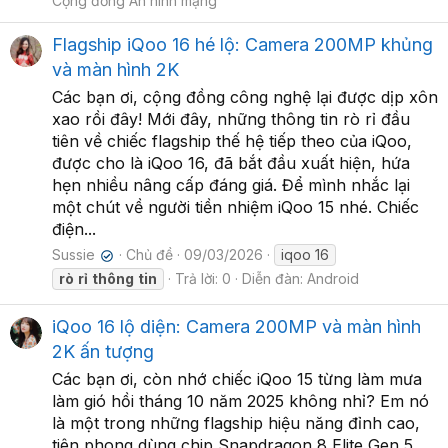
Cộng đồng An ninh mạng
Flagship iQoo 16 hé lộ: Camera 200MP khủng
và màn hình 2K
Các bạn ơi, cộng đồng công nghệ lại được dịp xôn
xao rồi đây! Mới đây, những thông tin rò rỉ đầu
tiên về chiếc flagship thế hệ tiếp theo của iQoo,
được cho là iQoo 16, đã bắt đầu xuất hiện, hứa
hẹn nhiều nâng cấp đáng giá. Để mình nhắc lại
một chút về người tiền nhiệm iQoo 15 nhé. Chiếc
điện...
Sussie
Chủ đề
09/03/2026
iqoo 16
✔
rò
rỉ
thông
tin
Trả lời: 0
Diễn đàn:
Android
iQoo 16 lộ diện: Camera 200MP và màn hình
2K ấn tượng
Các bạn ơi, còn nhớ chiếc iQoo 15 từng làm mưa
làm gió hồi tháng 10 năm 2025 không nhỉ? Em nó
là một trong những flagship hiệu năng đỉnh cao,
tiên phong dùng chip Snapdragon 8 Elite Gen 5