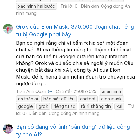
xác minh hai bước
Trả lời: 0
Diễn đàn:
Cộng đồng An
ninh mạng
Grok của Elon Musk: 370.000 đoạn chat riêng
tư bị Google phơi bày
Bạn có nghĩ rằng chỉ vì bấm “chia sẻ” một đoạn
chat với AI mà thông tin riêng tư, thậm chí bí mật
của bạn có thể bị Google đưa lên khắp internet
không? Grok và cú sốc chia sẻ ngoài ý muốn Câu
chuyện bắt đầu khi xAI, công ty AI của Elon
Musk, để lộ hàng trăm nghìn đoạn trò chuyện của
người dùng...
Trần Anh Quân
Chủ đề
21/08/2025
ai an ninh
✔
an toàn ai
bảo mật dữ liệu
chatbot
elon musk
google
grok
riêng tư số
rò
rỉ
thông
tin
xai
Trả
lời: 0
Diễn đàn:
Cộng đồng An ninh mạng
Bạn có đang vô tình 'bán đứng' dữ liệu công
ty cho AI?