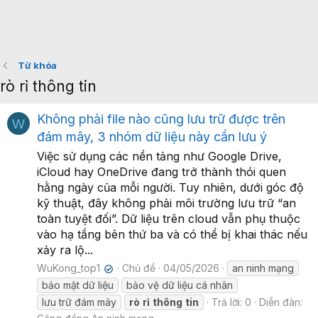
Từ khóa
rò rỉ thông tin
Không phải file nào cũng lưu trữ được trên
W
đám mây, 3 nhóm dữ liệu này cần lưu ý
Việc sử dụng các nền tảng như Google Drive,
iCloud hay OneDrive đang trở thành thói quen
hằng ngày của mỗi người. Tuy nhiên, dưới góc độ
kỹ thuật, đây không phải môi trường lưu trữ “an
toàn tuyệt đối”. Dữ liệu trên cloud vẫn phụ thuộc
vào hạ tầng bên thứ ba và có thể bị khai thác nếu
xảy ra lộ...
WuKong_top1
Chủ đề
04/05/2026
an ninh mạng
✔
bảo mật dữ liệu
bảo vệ dữ liệu cá nhân
lưu trữ đám mây
rò
rỉ
thông
tin
Trả lời: 0
Diễn đàn: