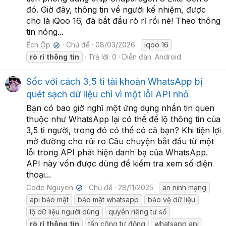
đó. Giờ đây, thông tin về người kế nhiệm, được
cho là iQoo 16, đã bắt đầu rò rỉ rồi nè! Theo thông
tin nóng...
Ếch Ộp
Chủ đề
08/03/2026
iqoo 16
✔
rò
rỉ
thông
tin
Trả lời: 0
Diễn đàn:
Android
Sốc với cách 3,5 tỉ tài khoản WhatsApp bị
quét sạch dữ liệu chỉ vì một lỗi API nhỏ
Bạn có bao giờ nghĩ một ứng dụng nhắn tin quen
thuộc như WhatsApp lại có thể để lộ thông tin của
3,5 tỉ người, trong đó có thể có cả bạn? Khi tiện lợi
mở đường cho rủi ro Câu chuyện bắt đầu từ một
lỗi trong API phát hiện danh bạ của WhatsApp.
API này vốn được dùng để kiểm tra xem số điện
thoại...
Code Nguyen
Chủ đề
28/11/2025
an ninh mạng
✔
api bảo mật
bảo mật whatsapp
bảo vệ dữ liệu
lộ dữ liệu người dùng
quyền riêng tư số
rò
rỉ
thông
tin
tấn công tự động
whatsapp api