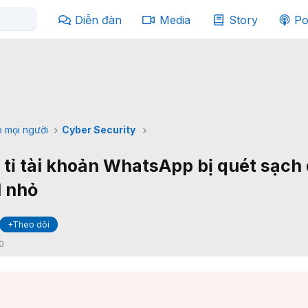
Diễn đàn
Media
Story
Po
 mọi người
Cyber Security
 tỉ tài khoản WhatsApp bị quét sạch 
I nhỏ
+Theo dõi
0