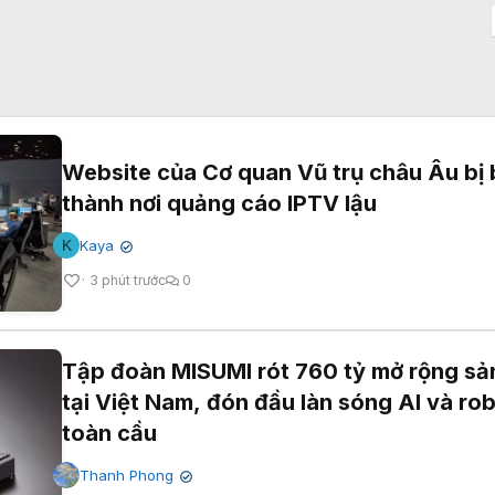
Website của Cơ quan Vũ trụ châu Âu bị 
thành nơi quảng cáo IPTV lậu
K
Kaya
✔
3 phút trước
0
Tập đoàn MISUMI rót 760 tỷ mở rộng sả
tại Việt Nam, đón đầu làn sóng AI và ro
toàn cầu
Thanh Phong
✔