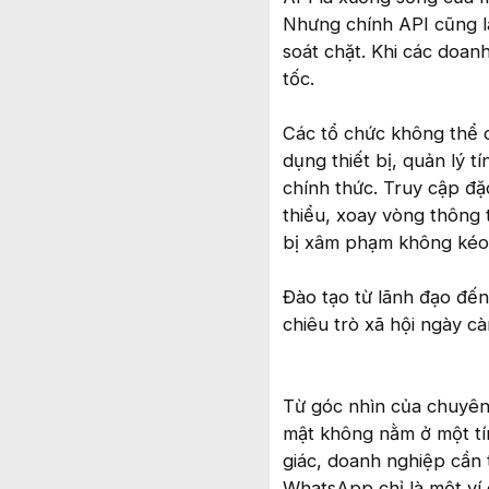
Nhưng chính API cũng là
soát chặt. Khi các doan
tốc.
Các tổ chức không thể c
dụng thiết bị, quản lý t
chính thức. Truy cập đặ
thiểu, xoay vòng thông 
bị xâm phạm không kéo 
Đào tạo từ lãnh đạo đến
chiêu trò xã hội ngày cà
Từ góc nhìn của chuyên 
mật không nằm ở một tín
giác, doanh nghiệp cần t
WhatsApp chỉ là một ví 