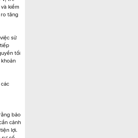
 và kiểm
 ro tăng
việc sử
tiếp
quyền tối
i khoản
 các
 rằng bảo
 cần cảnh
iện lợi.
 sự cố