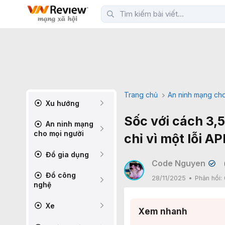
Trang chủ
An ninh mạng cho
Xu hướng
Sốc với cách 3,5
An ninh mạng
cho mọi người
chỉ vì một lỗi AP
Đồ gia dụng
Code Nguyen
✔
Đồ công
28/11/2025
Phản hồi:
nghệ
Xe
Xem nhanh