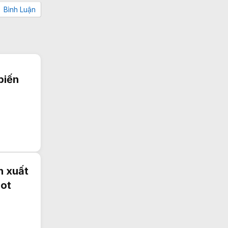
Bình Luận
biến
n xuất
bot