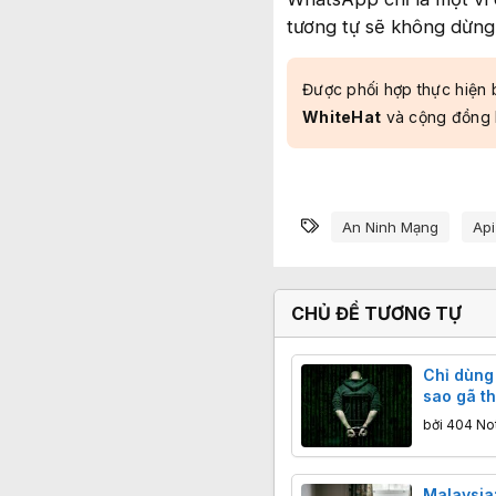
tương tự sẽ không dừng l
Được phối hợp thực hiện 
WhiteHat
và cộng đồng
Từ khóa
An Ninh Mạng
Api
CHỦ ĐỀ TƯƠNG TỰ
Chỉ dùng 
sao gã th
thể khiến
bởi
404 No
động?
Malaysia: