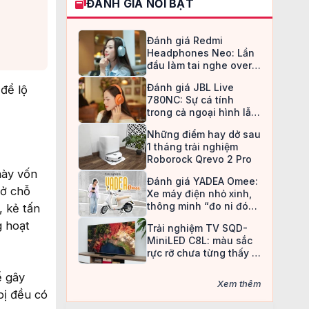
ĐÁNH GIÁ NỔI BẬT
Đánh giá Redmi
Headphones Neo: Lần
đầu làm tai nghe over-
ear, Redmi chọn cách đi
Đánh giá JBL Live
để lộ
an toàn
780NC: Sự cá tính
trong cả ngoại hình lẫn
chất âm
Những điểm hay dở sau
1 tháng trải nghiệm
Roborock Qrevo 2 Pro
này vốn
Đánh giá YADEA Omee:
 ở chỗ
Xe máy điện nhỏ xinh,
thông minh “đo ni đóng
, kẻ tấn
giày” cho nữ sinh
g hoạt
Trải nghiệm TV SQD-
MiniLED C8L: màu sắc
rực rỡ chưa từng thấy ở
TV LCD
ể gây
Xem thêm
 bị đều có