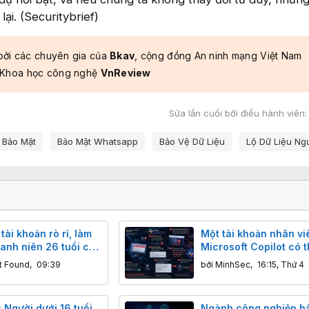
ại. (Securitybrief)
bởi các chuyên gia của
Bkav
, cộng đồng An ninh mạng Việt Nam
 Khoa học công nghệ
VnReview
Sửa lần cuối bởi điều hành viên
 Bảo Mật
Bảo Mật Whatsapp
Bảo Vệ Dữ Liệu
Lộ Dữ Liệu Ng
tài khoản rò rỉ, làm
Một tài khoản nhân viê
anh niên 26 tuổi có
Microsoft Copilot có t
 cả thế giới rúng
tin tặc chiếm luôn tài
t Found
,
09:39
bởi
MinhSec
,
16:15, Thứ 4
CEO
 Người dưới 16 tuổi
Ngành công nghiệp b