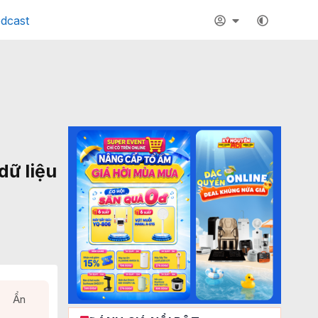
dcast
dữ liệu
Ẩn