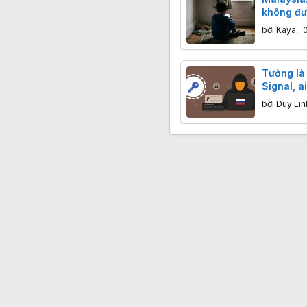
không đư
mạng xã 
bởi
Kaya
,
Tưởng là 
Signal, a
hacker ch
bởi
Duy Lin
khoản