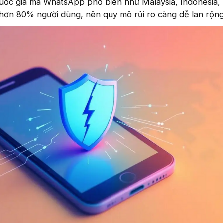
quốc gia mà WhatsApp phổ biến như Malaysia, Indonesia,
hơn 80% người dùng, nên quy mô rủi ro càng dễ lan rộng