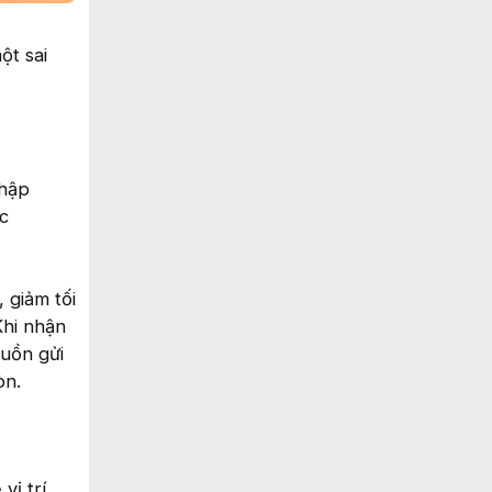
ột sai
thập
c
 giảm tối
Khi nhận
guồn gửi
òn.
ị trí.