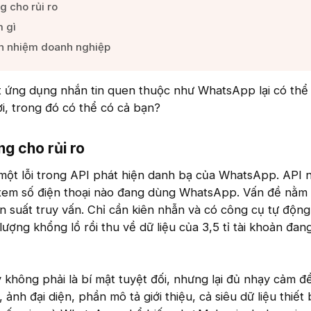
g cho rủi ro​
 gì​
ch nhiệm doanh nghiệp​
t ứng dụng nhắn tin quen thuộc như WhatsApp lại có thể 
ời, trong đó có thể có cả bạn?
g cho rủi ro​
một lỗi trong API phát hiện danh bạ của WhatsApp. API 
xem số điện thoại nào đang dùng WhatsApp. Vấn đề nằm
ần suất truy vấn. Chỉ cần kiên nhẫn và có công cụ tự động
ượng khổng lồ rồi thu về dữ liệu của 3,5 tỉ tài khoản đan
 không phải là bí mật tuyệt đối, nhưng lại đủ nhạy cảm đ
, ảnh đại diện, phần mô tả giới thiệu, cả siêu dữ liệu thiết