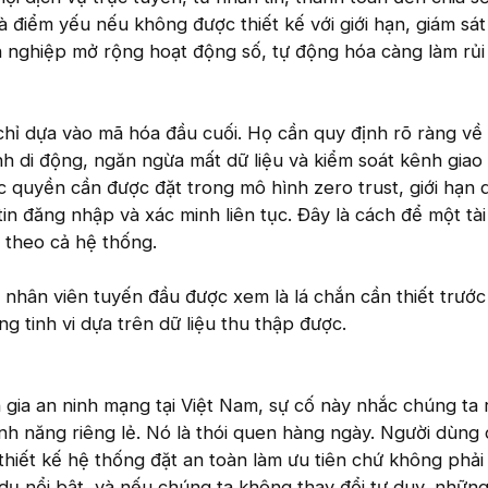
 điểm yếu nếu không được thiết kế với giới hạn, giám sát
h nghiệp mở rộng hoạt động số, tự động hóa càng làm rủi
hỉ dựa vào mã hóa đầu cuối. Họ cần quy định rõ ràng về 
ính di động, ngăn ngừa mất dữ liệu và kiểm soát kênh giao 
c quyền cần được đặt trong mô hình zero trust, giới hạn 
tin đăng nhập và xác minh liên tục. Đây là cách để một tà
theo cả hệ thống.
 nhân viên tuyến đầu được xem là lá chắn cần thiết trước
ng tinh vi dựa trên dữ liệu thu thập được.
gia an ninh mạng tại Việt Nam, sự cố này nhắc chúng ta
h năng riêng lẻ. Nó là thói quen hàng ngày. Người dùng
hiết kế hệ thống đặt an toàn làm ưu tiên chứ không phải t
dụ nổi bật, và nếu chúng ta không thay đổi tư duy, những